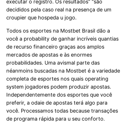
executar o registro. Os resultados” “são
decididos pela caso real na presença de um
croupier que hospeda u jogo.
Todos os esportes na Mostbet Brasil dão a
você a probability de ganhar incríveis quantias
de recurso financeiro graças aos amplos
mercados de apostas e às enormes
probabilidades. Uma avismal parte das
néanmoins buscadas na Mostbet é a variedade
completa de esportes nos quais operating
system jogadores podem produzir apostas.
Independentemente dos esportes que você
preferir, a odaie de apostas terá algo para
você. Processamos todas because transações
de programa rápida para u seu conforto.