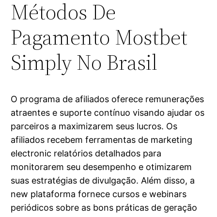
Métodos De
Pagamento Mostbet
Simply No Brasil
O programa de afiliados oferece remunerações
atraentes e suporte contínuo visando ajudar os
parceiros a maximizarem seus lucros. Os
afiliados recebem ferramentas de marketing
electronic relatórios detalhados para
monitorarem seu desempenho e otimizarem
suas estratégias de divulgação. Além disso, a
new plataforma fornece cursos e webinars
periódicos sobre as bons práticas de geração