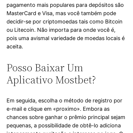
pagamento mais populares para depósitos são
MasterCard e Visa, mas você também pode
decidir-se por criptomoedas tais como Bitcoin
ou Litecoin. Não importa para onde você é,
pois uma avismal variedade de moedas locais é
aceita.
Posso Baixar Um
Aplicativo Mostbet?
Em seguida, escolha o método de registro por
e-mail e clique em «proximo». Embora as
chances sobre ganhar o prêmio principal sejam
pequenas, a possibilidade de obtê-lo adiciona