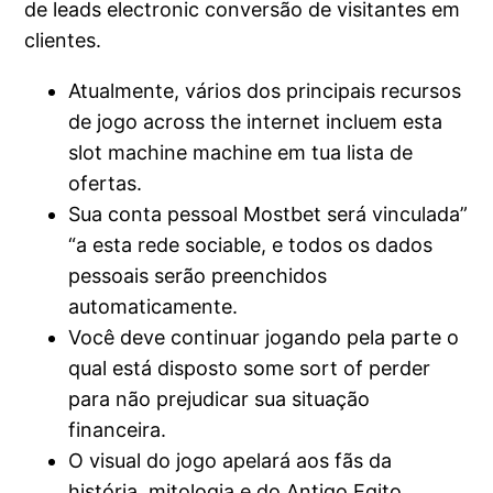
de leads electronic conversão de visitantes em
clientes.
Atualmente, vários dos principais recursos
de jogo across the internet incluem esta
slot machine machine em tua lista de
ofertas.
Sua conta pessoal Mostbet será vinculada”
“a esta rede sociable, e todos os dados
pessoais serão preenchidos
automaticamente.
Você deve continuar jogando pela parte o
qual está disposto some sort of perder
para não prejudicar sua situação
financeira.
O visual do jogo apelará aos fãs da
história, mitologia e do Antigo Egito.