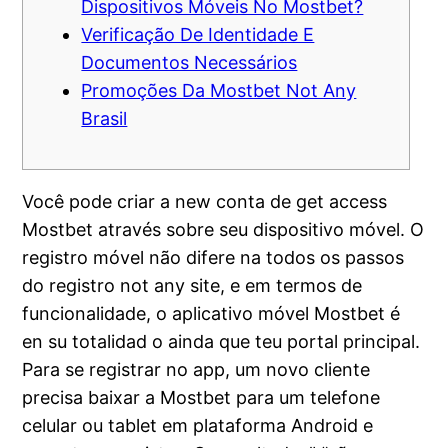
Dispositivos Móveis No Mostbet?
Verificação De Identidade E
Documentos Necessários
Promoções Da Mostbet Not Any
Brasil
Você pode criar a new conta de get access
Mostbet através sobre seu dispositivo móvel. O
registro móvel não difere na todos os passos
do registro not any site, e em termos de
funcionalidade, o aplicativo móvel Mostbet é
en su totalidad o ainda que teu portal principal.
Para se registrar no app, um novo cliente
precisa baixar a Mostbet para um telefone
celular ou tablet em plataforma Android e