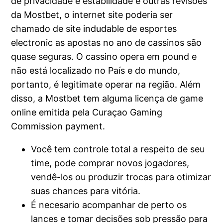
de privacidade e estabilidade e outras revisões
da Mostbet, o internet site poderia ser
chamado de site indudable de esportes
electronic as apostas no ano de cassinos são
quase seguras. O cassino opera em pound e
não está localizado no País e do mundo,
portanto, é legitimate operar na região. Além
disso, a Mostbet tem alguma licença de game
online emitida pela Curaçao Gaming
Commission payment.
Você tem controle total a respeito de seu
time, pode comprar novos jogadores,
vendê-los ou produzir trocas para otimizar
suas chances para vitória.
É necesario acompanhar de perto os
lances e tomar decisões sob pressão para