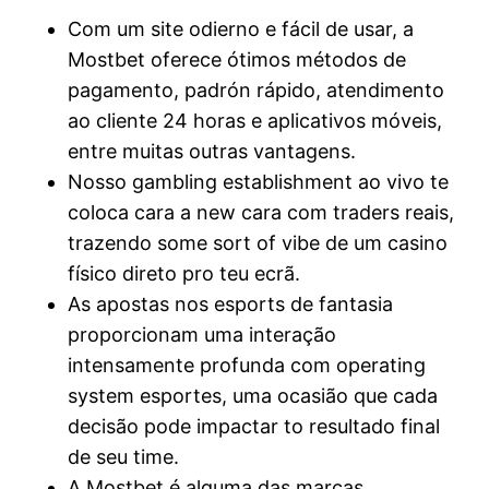
Com um site odierno e fácil de usar, a
Mostbet oferece ótimos métodos de
pagamento, padrón rápido, atendimento
ao cliente 24 horas e aplicativos móveis,
entre muitas outras vantagens.
Nosso gambling establishment ao vivo te
coloca cara a new cara com traders reais,
trazendo some sort of vibe de um casino
físico direto pro teu ecrã.
As apostas nos esports de fantasia
proporcionam uma interação
intensamente profunda com operating
system esportes, uma ocasião que cada
decisão pode impactar to resultado final
de seu time.
A Mostbet é alguma das marcas