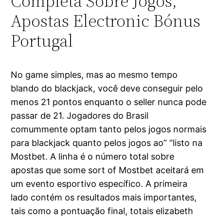
Completa Sobre Jogos,
Apostas Electronic Bónus
Portugal
No game simples, mas ao mesmo tempo
blando do blackjack, você deve conseguir pelo
menos 21 pontos enquanto o seller nunca pode
passar de 21. Jogadores do Brasil
comummente optam tanto pelos jogos normais
para blackjack quanto pelos jogos ao” “listo na
Mostbet. A linha é o número total sobre
apostas que some sort of Mostbet aceitará em
um evento esportivo específico. A primeira
lado contém os resultados mais importantes,
tais como a pontuação final, totais elizabeth