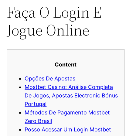
Faça O Login E
Jogue Online
Content
Opções De Apostas
Mostbet Casino: Análise Completa
De Jogos, Apostas Electronic Bónus
Portugal
Métodos De Pagamento Mostbet
Zero Brasil
Posso Acessar Um Login Mostbet