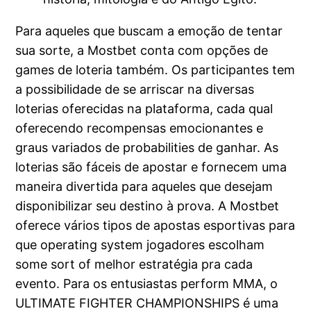
Para aqueles que buscam a emoção de tentar
sua sorte, a Mostbet conta com opções de
games de loteria também. Os participantes tem
a possibilidade de se arriscar na diversas
loterias oferecidas na plataforma, cada qual
oferecendo recompensas emocionantes e
graus variados de probabilities de ganhar. As
loterias são fáceis de apostar e fornecem uma
maneira divertida para aqueles que desejam
disponibilizar seu destino à prova. A Mostbet
oferece vários tipos de apostas esportivas para
que operating system jogadores escolham
some sort of melhor estratégia pra cada
evento. Para os entusiastas perform MMA, o
ULTIMATE FIGHTER CHAMPIONSHIPS é uma