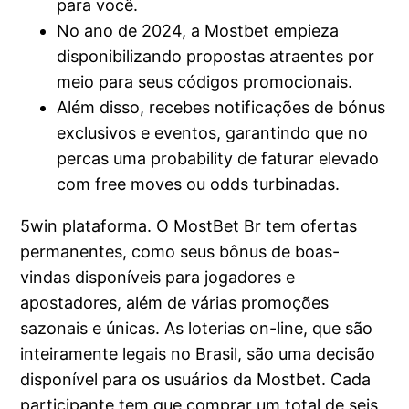
para você.
No ano de 2024, a Mostbet empieza
disponibilizando propostas atraentes por
meio para seus códigos promocionais.
Além disso, recebes notificações de bónus
exclusivos e eventos, garantindo que no
percas uma probability de faturar elevado
com free moves ou odds turbinadas.
5win plataforma. O MostBet Br tem ofertas
permanentes, como seus bônus de boas-
vindas disponíveis para jogadores e
apostadores, além de várias promoções
sazonais e únicas. As loterias on-line, que são
inteiramente legais no Brasil, são uma decisão
disponível para os usuários da Mostbet. Cada
participante tem que comprar um total de seis