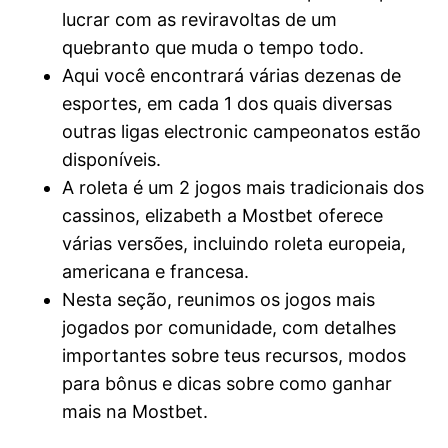
lucrar com as reviravoltas de um
quebranto que muda o tempo todo.
Aqui você encontrará várias dezenas de
esportes, em cada 1 dos quais diversas
outras ligas electronic campeonatos estão
disponíveis.
A roleta é um 2 jogos mais tradicionais dos
cassinos, elizabeth a Mostbet oferece
várias versões, incluindo roleta europeia,
americana e francesa.
Nesta seção, reunimos os jogos mais
jogados por comunidade, com detalhes
importantes sobre teus recursos, modos
para bônus e dicas sobre como ganhar
mais na Mostbet.