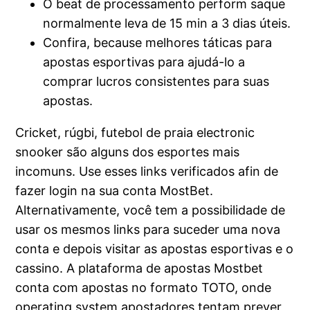
O beat de processamento perform saque
normalmente leva de 15 min a 3 dias úteis.
Confira, because melhores táticas para
apostas esportivas para ajudá-lo a
comprar lucros consistentes para suas
apostas.
Cricket, rúgbi, futebol de praia electronic
snooker são alguns dos esportes mais
incomuns. Use esses links verificados afin de
fazer login na sua conta MostBet.
Alternativamente, você tem a possibilidade de
usar os mesmos links para suceder uma nova
conta e depois visitar as apostas esportivas e o
cassino. A plataforma de apostas Mostbet
conta com apostas no formato TOTO, onde
operating system apostadores tentam prever