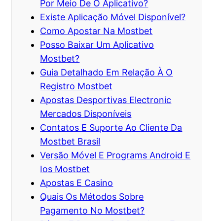
Por Meio De O Aplicativo?
Existe Aplicação Móvel Disponível?
Como Apostar Na Mostbet
Posso Baixar Um Aplicativo
Mostbet?
Guia Detalhado Em Relação À O
Registro Mostbet
Apostas Desportivas Electronic
Mercados Disponíveis
Contatos E Suporte Ao Cliente Da
Mostbet Brasil
Versão Móvel E Programs Android E
Ios Mostbet
Apostas E Casino
Quais Os Métodos Sobre
Pagamento No Mostbet?