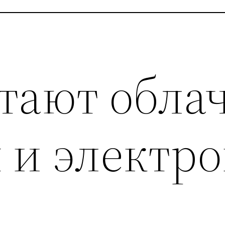
отают обла
 и электр