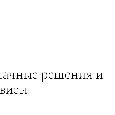
лачные решения и
рвисы