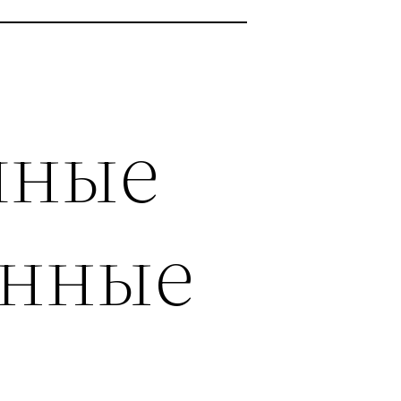
чные
онные