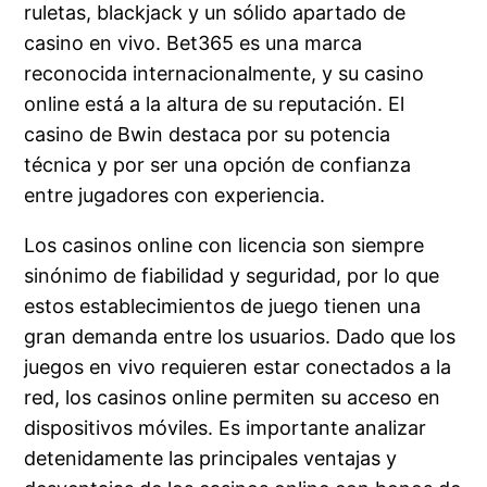
ruletas, blackjack y un sólido apartado de
casino en vivo. Bet365 es una marca
reconocida internacionalmente, y su casino
online está a la altura de su reputación. El
casino de Bwin destaca por su potencia
técnica y por ser una opción de confianza
entre jugadores con experiencia.
Los casinos online con licencia son siempre
sinónimo de fiabilidad y seguridad, por lo que
estos establecimientos de juego tienen una
gran demanda entre los usuarios. Dado que los
juegos en vivo requieren estar conectados a la
red, los casinos online permiten su acceso en
dispositivos móviles. Es importante analizar
detenidamente las principales ventajas y