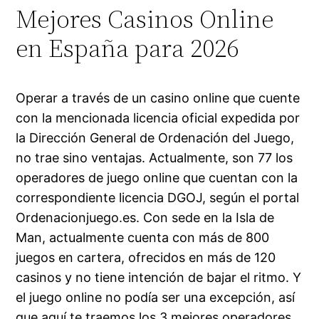
Mejores Casinos Online
en España para 2026
Operar a través de un casino online que cuente
con la mencionada licencia oficial expedida por
la Dirección General de Ordenación del Juego,
no trae sino ventajas. Actualmente, son 77 los
operadores de juego online que cuentan con la
correspondiente licencia DGOJ, según el portal
Ordenacionjuego.es. Con sede en la Isla de
Man, actualmente cuenta con más de 800
juegos en cartera, ofrecidos en más de 120
casinos y no tiene intención de bajar el ritmo. Y
el juego online no podía ser una excepción, así
que aquí te traemos los 3 mejores operadores