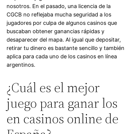
nosotros. En el pasado, una licencia de la
CGCB no reflejaba mucha seguridad a los
jugadores por culpa de algunos casinos que
buscaban obtener ganancias rápidas y
desaparecer del mapa. Al igual que depositar,
retirar tu dinero es bastante sencillo y también
aplica para cada uno de los casinos en línea
argentinos.
¿Cuál es el mejor
juego para ganar los
en casinos online de