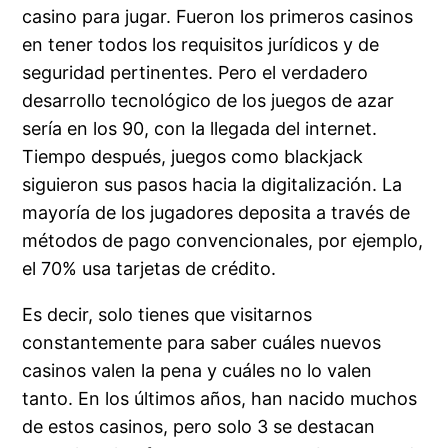
casino para jugar. Fueron los primeros casinos
en tener todos los requisitos jurídicos y de
seguridad pertinentes. Pero el verdadero
desarrollo tecnológico de los juegos de azar
sería en los 90, con la llegada del internet.
Tiempo después, juegos como blackjack
siguieron sus pasos hacia la digitalización. La
mayoría de los jugadores deposita a través de
métodos de pago convencionales, por ejemplo,
el 70% usa tarjetas de crédito.
Es decir, solo tienes que visitarnos
constantemente para saber cuáles nuevos
casinos valen la pena y cuáles no lo valen
tanto. En los últimos años, han nacido muchos
de estos casinos, pero solo 3 se destacan