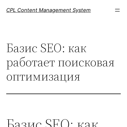
Skip
CPL Content Management System
to
content
Базис SEO: как
работает поисковая
оптимизация
Базис SEO: как