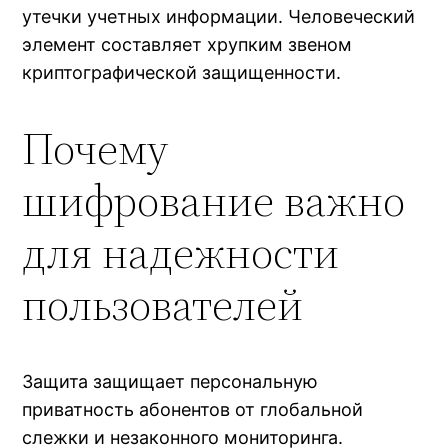
утечки учетных информации. Человеческий
элемент составляет хрупким звеном
криптографической защищенности.
Почему
шифрование важно
для надежности
пользователей
Защита защищает персональную
приватность абонентов от глобальной
слежки и незаконного мониторинга.