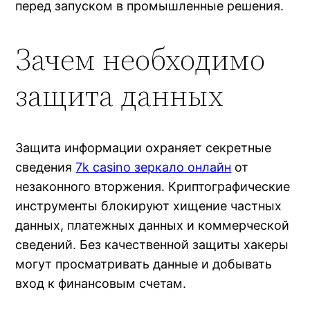
перед запуском в промышленные решения.
Зачем необходимо
защита данных
Защита информации охраняет секретные
сведения
7k casino зеркало онлайн
от
незаконного вторжения. Криптографические
инструменты блокируют хищение частных
данных, платежных данных и коммерческой
сведений. Без качественной защиты хакеры
могут просматривать данные и добывать
вход к финансовым счетам.