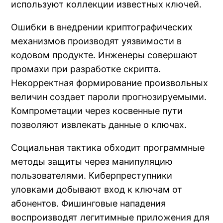
используют коллекции известных ключей.
Ошибки в внедрении криптографических
механизмов производят уязвимости в
кодовом продукте. Инженеры совершают
промахи при разработке скрипта.
Некорректная формирование произвольных
величин создает пароли прогнозируемыми.
Компрометации через косвенные пути
позволяют извлекать данные о ключах.
Социальная тактика обходит программные
методы защиты через манипуляцию
пользователями. Киберпреступники
уловками добывают вход к ключам от
абонентов. Фишинговые нападения
воспроизводят легитимные приложения для