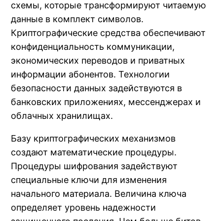
схемы, которые трансформируют читаемую
данные в комплект символов.
Криптографические средства обеспечивают
конфиденциальность коммуникации,
экономических переводов и приватных
информации абонентов. Технологии
безопасности данных задействуются в
банковских приложениях, мессенджерах и
облачных хранилищах.
Базу криптографических механизмов
создают математические процедуры.
Процедуры шифрования задействуют
специальные ключи для изменения
начального материала. Величина ключа
определяет уровень надежности