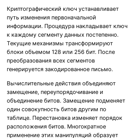
Криптографический ключ устанавливает
путь изменения первоначальной
информации. Процедура накладывает ключ
к каждому сегменту данных постепенно.
Текущие механизмы трансформируют
блоки объемом 128 или 256 бит. После
преобразования всех сегментов
генерируется закодированное письмо.
Вычислительные действия объединяют
замещение, переупорядочивание и
объединение битов. Замещение подменяет
один совокупность битов другим по
таблице. Перестановка изменяет порядок
расположения битов. Многократное
применение этих манипуляций образует