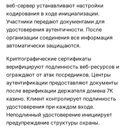
веб-сервер устанавливают настройки
кодирования в ходе инициализации.
Участники передают документами для
удостоверения аутентичности. После
организации соединения все информация
автоматически защищаются.
Криптографические сертификаты
верифицируют подлинность веб-ресурсов и
ограждают от атак посредников. Центры
аутентификации предоставляют документы
после верификации держателя домена 7К
казино. Клиент контролирует подлинность
удостоверения при каждом входе.
Неподлинный удостоверение инициирует
предупреждение структуры охраны.