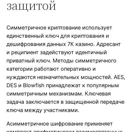
защитой
Симметричное криптование использует
единственный ключ для криптования и
дешифрования данных 7К казино. Адресант
и реципиент задействуют идентичный
приватный ключ. Методы симметричного
категории работают оперативно и
нуждаются незначительных мощностей. AES,
DES и Blowfish принадлежат к популярным
симметричным механизмам. Ключевая
задача заключается в защищенной передаче
ключа между участниками.
Асимметричное шифрование применяет
комплект арифметически взаимосвязанных