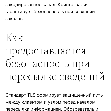
закодированное канал. Криптография
гарантирует безопасность при создании
заказов.
Как
предоставляется
безопасность при
пересылке сведений
Стандарт TLS формирует защищенный путь
между клиентом и узлом перед началом
пересылки информацией. Обозреватель и