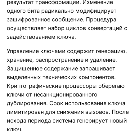
результат трансформации. Изменение
одного бита радикально модифицирует
зашифрованное сообщение. Процедура
осуществляет набор циклов конвертаций с
задействованием ключа.
Управление ключами содержит генерацию,
хранение, распространение и удаление.
Защищенное содержание запрашивает
выделенных технических компонентов.
Криптографические процессоры оберегают
ключи от несанкционированного
дублирования. Срок использования ключа
лимитирован для снижения вызовов. После
исхода периода система генерирует новый
ключ.