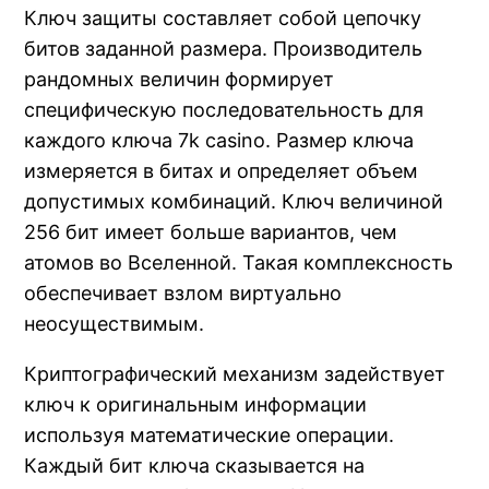
Ключ защиты составляет собой цепочку
битов заданной размера. Производитель
рандомных величин формирует
специфическую последовательность для
каждого ключа 7k casino. Размер ключа
измеряется в битах и определяет объем
допустимых комбинаций. Ключ величиной
256 бит имеет больше вариантов, чем
атомов во Вселенной. Такая комплексность
обеспечивает взлом виртуально
неосуществимым.
Криптографический механизм задействует
ключ к оригинальным информации
используя математические операции.
Каждый бит ключа сказывается на