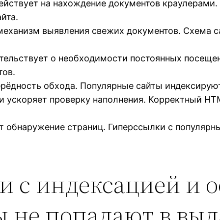
ействует на нахождение документов краулерами.
йта.
 механизм выявления свежих документов. Схема с
тельствует о необходимости постоянных посещени
тов.
ерёдность обхода. Популярные сайты индексируют
и ускоряет проверку наполнения. Корректный HT
т обнаружение страниц. Гиперссылки с популярн
и с индексацией и 
 не попадают в выд