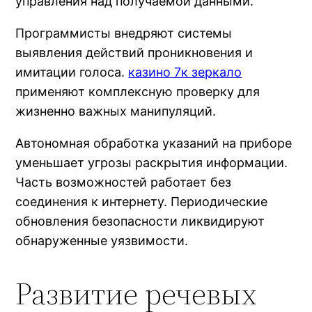
управления над получаемой данными.
Программисты внедряют системы
выявления действий проникновения и
имитации голоса.
казино 7к зеркало
применяют комплексную проверку для
жизненно важных манипуляций.
Автономная обработка указаний на приборе
уменьшает угрозы раскрытия информации.
Часть возможностей работает без
соединения к интернету. Периодические
обновления безопасности ликвидируют
обнаруженные уязвимости.
Развитие речевых