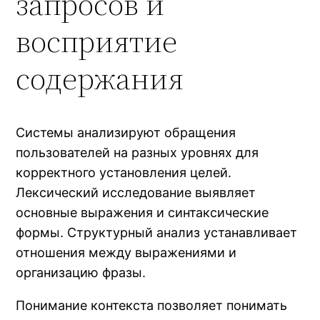
запросов и
восприятие
содержания
Системы анализируют обращения
пользователей на разных уровнях для
корректного установления целей.
Лексический исследование выявляет
основные выражения и синтаксические
формы. Структурный анализ устанавливает
отношения между выражениями и
организацию фразы.
Понимание контекста позволяет понимать