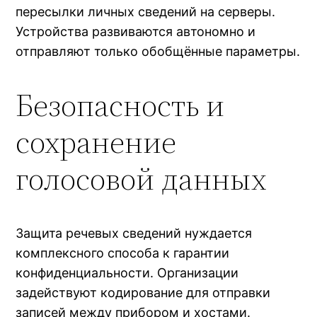
пересылки личных сведений на серверы.
Устройства развиваются автономно и
отправляют только обобщённые параметры.
Безопасность и
сохранение
голосовой данных
Защита речевых сведений нуждается
комплексного способа к гарантии
конфиденциальности. Организации
задействуют кодирование для отправки
записей между прибором и хостами.