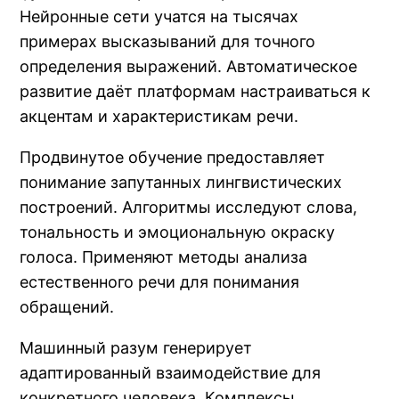
Нейронные сети учатся на тысячах
примерах высказываний для точного
определения выражений. Автоматическое
развитие даёт платформам настраиваться к
акцентам и характеристикам речи.
Продвинутое обучение предоставляет
понимание запутанных лингвистических
построений. Алгоритмы исследуют слова,
тональность и эмоциональную окраску
голоса. Применяют методы анализа
естественного речи для понимания
обращений.
Машинный разум генерирует
адаптированный взаимодействие для
конкретного человека. Комплексы