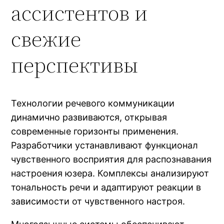
ассистентов и
свежие
перспективы
Технологии речевого коммуникации
динамично развиваются, открывая
современные горизонты применения.
Разработчики устанавливают функционал
чувственного восприятия для распознавания
настроения юзера. Комплексы анализируют
тональность речи и адаптируют реакции в
зависимости от чувственного настроя.