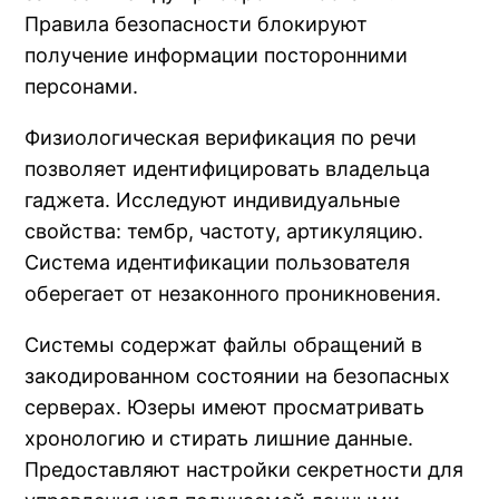
Правила безопасности блокируют
получение информации посторонними
персонами.
Физиологическая верификация по речи
позволяет идентифицировать владельца
гаджета. Исследуют индивидуальные
свойства: тембр, частоту, артикуляцию.
Система идентификации пользователя
оберегает от незаконного проникновения.
Системы содержат файлы обращений в
закодированном состоянии на безопасных
серверах. Юзеры имеют просматривать
хронологию и стирать лишние данные.
Предоставляют настройки секретности для