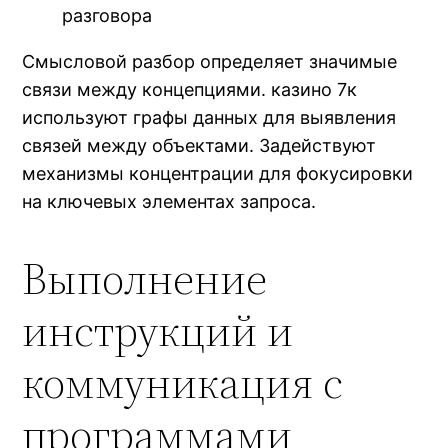
разговора
Смысловой разбор определяет значимые
связи между концепциями. казино 7к
используют графы данных для выявления
связей между объектами. Задействуют
механизмы концентрации для фокусировки
на ключевых элементах запроса.
Выполнение
инструкций и
коммуникация с
программами