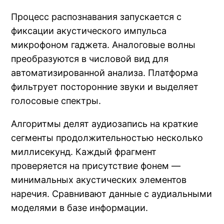
Процесс распознавания запускается с
фиксации акустического импульса
микрофоном гаджета. Аналоговые волны
преобразуются в числовой вид для
автоматизированной анализа. Платформа
фильтрует посторонние звуки и выделяет
голосовые спектры.
Алгоритмы делят аудиозапись на краткие
сегменты продолжительностью несколько
миллисекунд. Каждый фрагмент
проверяется на присутствие фонем —
минимальных акустических элементов
наречия. Сравнивают данные с аудиальными
моделями в базе информации.