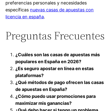
preferencias personales y necesidades
específicas
nuevas casas de apuestas con
licencia en españa
.
Preguntas Frecuentes
¿Cuáles son las casas de apuestas más
populares en España en 2026?
¿Es seguro apostar en línea en estas
plataformas?
¿Qué métodos de pago ofrecen las casas
de apuestas en España?
¿Cómo puedo usar promociones para
maximizar mis ganancias?
¿Qué debo hacer si tengo un problema