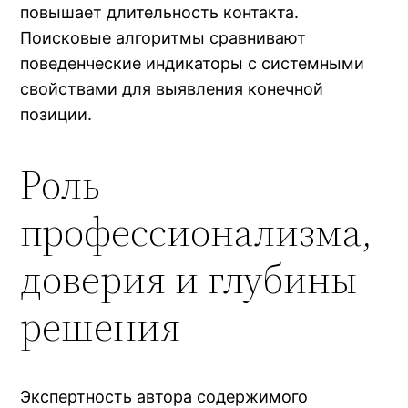
повышает длительность контакта.
Поисковые алгоритмы сравнивают
поведенческие индикаторы с системными
свойствами для выявления конечной
позиции.
Роль
профессионализма,
доверия и глубины
решения
Экспертность автора содержимого