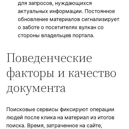
для запросов, нуждающихся
актуальных информации. Постоянное
обновление материалов сигнализирует
о заботе о посетителях вулкан со
стороны владельцев портала.
Поведенческие
факторы и качество
документа
Поисковые сервисы фиксируют операции
людей после клика на материал из итогов
поиска. Время, затраченное на сайте,