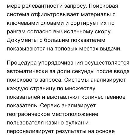
мере релевантности запросу. Поисковая
система отфильтровывает материалы с
ключевыми словами и сортирует их по
рангам согласно вычисленному скору.
Документы с большим показателем
показываются на топовых местах выдачи.
Процедура упорядочивания осуществляется
автоматически за доли секунды после ввода
поискового запроса. Системы анализируют
каждую страницу по множеству
показателей и выставляют количественное
показатель. Сервис анализирует
географическое местоположение
пользователя казино вулкан и
персонализирует результаты на основе