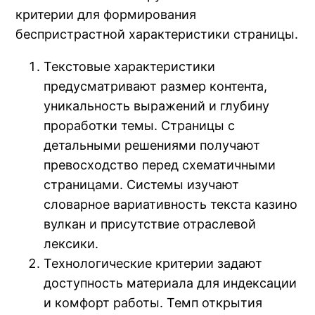
критерии для формирования
беспристрастной характеристики страницы.
Текстовые характеристики
предусматривают размер контента,
уникальность выражений и глубину
проработки темы. Страницы с
детальными решениями получают
превосходство перед схематичными
страницами. Системы изучают
словарное вариативность текста казино
вулкан и присутствие отраслевой
лексики.
Технологические критерии задают
доступность материала для индексации
и комфорт работы. Темп открытия