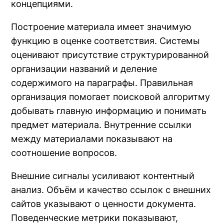
концепциями.
Построение материала имеет значимую
функцию в оценке соответствия. Системы
оценивают присутствие структурированной
организации названий и деление
содержимого на параграфы. Правильная
организация помогает поисковой алгоритму
добывать главную информацию и понимать
предмет материала. Внутренние ссылки
между материалами показывают на
соотношение вопросов.
Внешние сигналы усиливают контентный
анализ. Объём и качество ссылок с внешних
сайтов указывают о ценности документа.
Поведенческие метрики показывают,