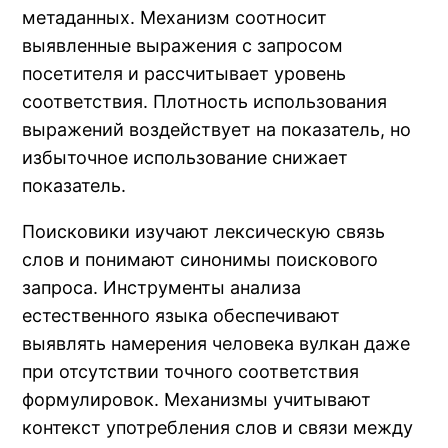
метаданных. Механизм соотносит
выявленные выражения с запросом
посетителя и рассчитывает уровень
соответствия. Плотность использования
выражений воздействует на показатель, но
избыточное использование снижает
показатель.
Поисковики изучают лексическую связь
слов и понимают синонимы поискового
запроса. Инструменты анализа
естественного языка обеспечивают
выявлять намерения человека вулкан даже
при отсутствии точного соответствия
формулировок. Механизмы учитывают
контекст употребления слов и связи между