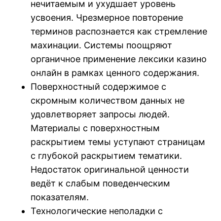
нечитаемым и ухудшает уровень
усвоения. Чрезмерное повторение
терминов распознается как стремление
махинации. Системы поощряют
органичное применение лексики казино
онлайн в рамках ценного содержания.
Поверхностный содержимое с
скромным количеством данных не
удовлетворяет запросы людей.
Материалы с поверхностным
раскрытием темы уступают страницам
с глубокой раскрытием тематики.
Недостаток оригинальной ценности
ведёт к слабым поведенческим
показателям.
Технологические неполадки с