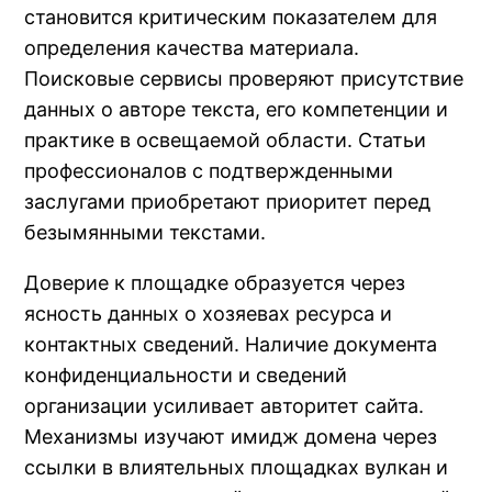
становится критическим показателем для
определения качества материала.
Поисковые сервисы проверяют присутствие
данных о авторе текста, его компетенции и
практике в освещаемой области. Статьи
профессионалов с подтвержденными
заслугами приобретают приоритет перед
безымянными текстами.
Доверие к площадке образуется через
ясность данных о хозяевах ресурса и
контактных сведений. Наличие документа
конфиденциальности и сведений
организации усиливает авторитет сайта.
Механизмы изучают имидж домена через
ссылки в влиятельных площадках вулкан и