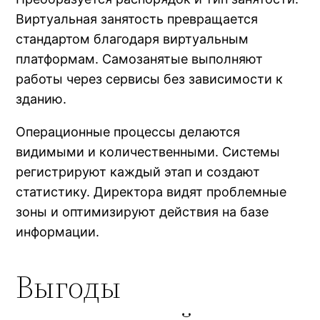
Виртуальная занятость превращается
стандартом благодаря виртуальным
платформам. Самозанятые выполняют
работы через сервисы без зависимости к
зданию.
Операционные процессы делаются
видимыми и количественными. Системы
регистрируют каждый этап и создают
статистику. Директора видят проблемные
зоны и оптимизируют действия на базе
информации.
Выгоды