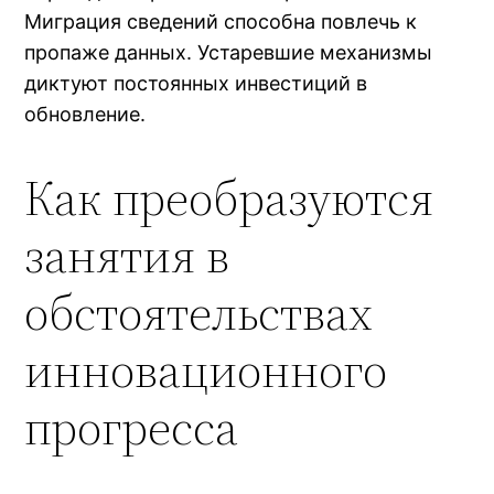
Миграция сведений способна повлечь к
пропаже данных. Устаревшие механизмы
диктуют постоянных инвестиций в
обновление.
Как преобразуются
занятия в
обстоятельствах
инновационного
прогресса