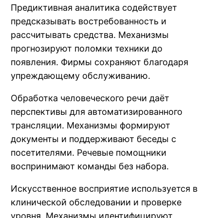
Предиктивная аналитика содействует
предсказывать востребованность и
рассчитывать средства. Механизмы
прогнозируют поломки техники до
появления. Фирмы сохраняют благодаря
упреждающему обслуживанию.
Обработка человеческого речи даёт
перспективы для автоматизированного
трансляции. Механизмы формируют
документы и поддерживают беседы с
посетителями. Речевые помощники
воспринимают команды без набора.
Искусственное восприятие используется в
клинической обследовании и проверке
уровня. Механизмы идентифицируют