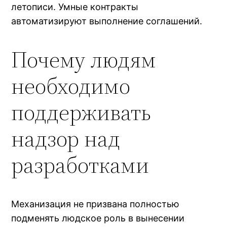
летописи. Умные контракты
автоматизируют выполнение соглашений.
Почему людям
необходимо
поддерживать
надзор над
разработками
Механизация не призвана полностью
подменять людское роль в вынесении