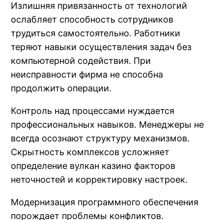
Излишняя привязанность от технологий
ослабляет способность сотрудников
трудиться самостоятельно. Работники
теряют навыки осуществления задач без
компьютерной содействия. При
неисправности фирма не способна
продолжить операции.
Контроль над процессами нуждается
профессиональных навыков. Менеджеры не
всегда осознают структуру механизмов.
Скрытность комплексов усложняет
определение вулкан казино факторов
неточностей и корректировку настроек.
Модернизация программного обеспечения
порождает проблемы конфликтов.