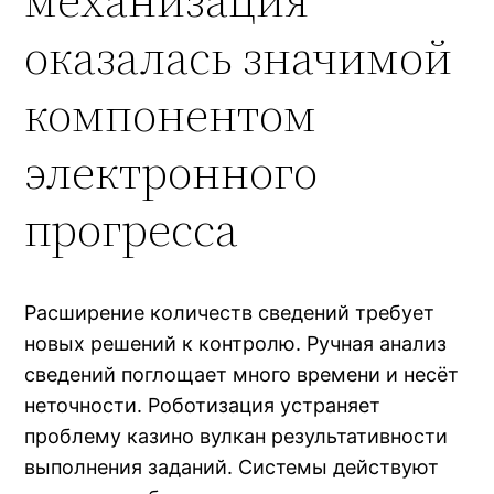
оказалась значимой
компонентом
электронного
прогресса
Расширение количеств сведений требует
новых решений к контролю. Ручная анализ
сведений поглощает много времени и несёт
неточности. Роботизация устраняет
проблему казино вулкан результативности
выполнения заданий. Системы действуют