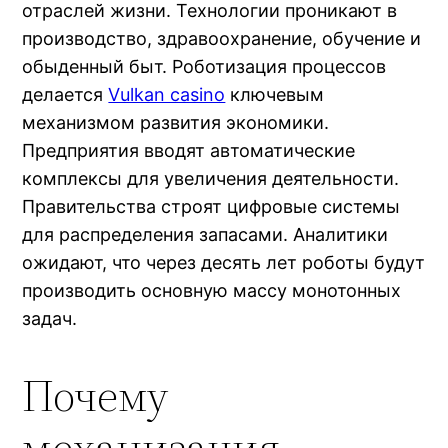
отраслей жизни. Технологии проникают в
производство, здравоохранение, обучение и
обыденный быт. Роботизация процессов
делается
Vulkan casino
ключевым
механизмом развития экономики.
Предприятия вводят автоматические
комплексы для увеличения деятельности.
Правительства строят цифровые системы
для распределения запасами. Аналитики
ожидают, что через десять лет роботы будут
производить основную массу монотонных
задач.
Почему
механизация