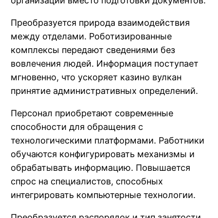
организации вместо подготовки документов.
Преобразуется природа взаимодействия
между отделами. Роботизированные
комплексы передают сведениями без
вовлечения людей. Информация поступает
мгновенно, что ускоряет казино вулкан
принятие административных определений.
Персонал приобретают современные
способности для обращения с
технологическими платформами. Работники
обучаются конфигурировать механизмы и
обрабатывать информацию. Повышается
спрос на специалистов, способных
интегрировать компьютерные технологии.
Преобразуется распорядок и тип занятости.