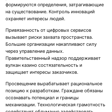
формируются определения, затрагивающие
на существование. Контроль инноваций
охраняет интересы людей.
Привязанность от цифровых сервисов
вызывает риски захвата пространства.
Большие организации накапливают силу
через управление данных.
Правительственный надзор поддерживает
вулкан казино состязательность и
защищает интересы заказчиков.
Просвещение вырабатывает рациональное
позицию к разработкам. Граждане обязаны
осознавать потенциал и границы
механизации. Технологическая грамотность
содействует обдуманно задействовать