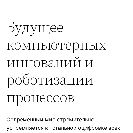
Будущее
компьютерных
инноваций и
роботизации
процессов
Современный мир стремительно
устремляется к тотальной оцифровке всех