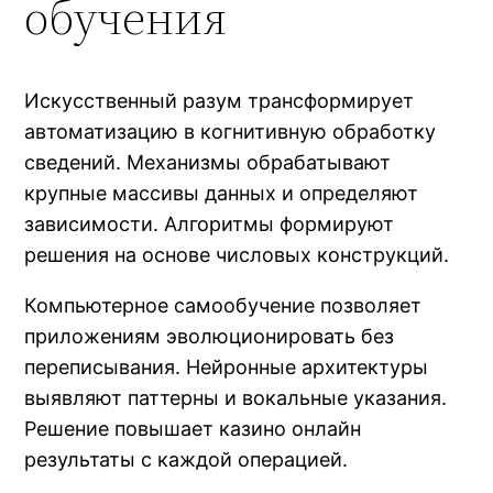
обучения
Искусственный разум трансформирует
автоматизацию в когнитивную обработку
сведений. Механизмы обрабатывают
крупные массивы данных и определяют
зависимости. Алгоритмы формируют
решения на основе числовых конструкций.
Компьютерное самообучение позволяет
приложениям эволюционировать без
переписывания. Нейронные архитектуры
выявляют паттерны и вокальные указания.
Решение повышает казино онлайн
результаты с каждой операцией.