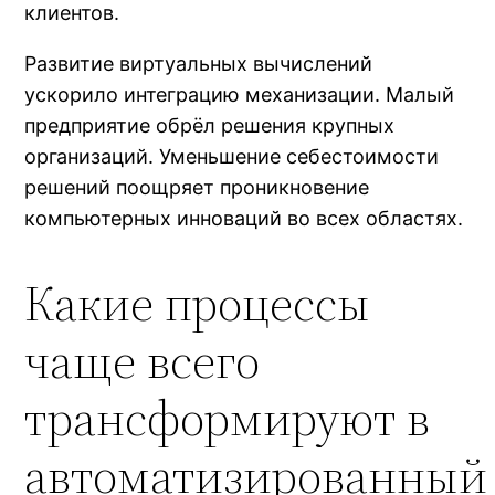
клиентов.
Развитие виртуальных вычислений
ускорило интеграцию механизации. Малый
предприятие обрёл решения крупных
организаций. Уменьшение себестоимости
решений поощряет проникновение
компьютерных инноваций во всех областях.
Какие процессы
чаще всего
трансформируют в
автоматизированный