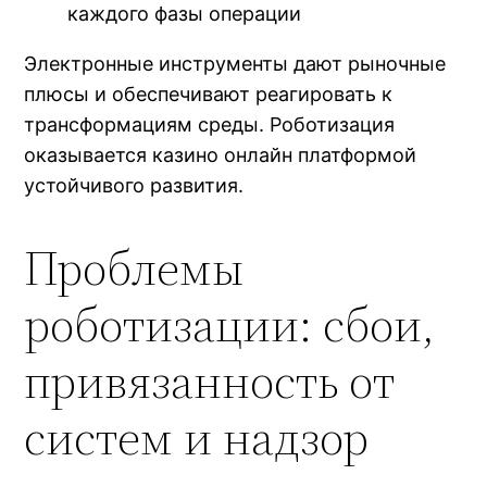
каждого фазы операции
Электронные инструменты дают рыночные
плюсы и обеспечивают реагировать к
трансформациям среды. Роботизация
оказывается казино онлайн платформой
устойчивого развития.
Проблемы
роботизации: сбои,
привязанность от
систем и надзор