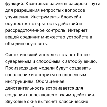
функций. Квантовые расчёты раскроют пути
для разрешения непростых вопросов
улучшения. Инструменты блокчейн
осуществят открытость действий и
рассредоточенное контроль. Интернет
вещей соединит множество устройств в
объединённую сеть.
Синтетический интеллект станет более
суверенным и способным к автообучению.
Производящие модели будут создавать
наполнение и алгоритм по словесным
инструкциям. Обогащённая
действительность встраивается для
создания вовлекающего взаимодействия.
Звуковые окна вытеснят классические