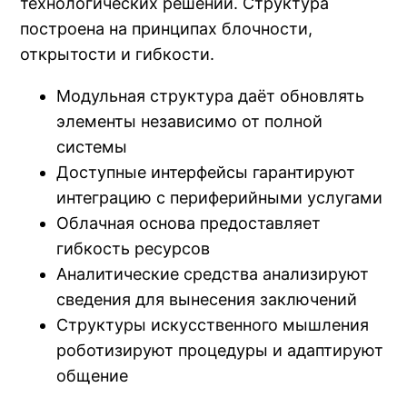
технологических решений. Структура
построена на принципах блочности,
открытости и гибкости.
Модульная структура даёт обновлять
элементы независимо от полной
системы
Доступные интерфейсы гарантируют
интеграцию с периферийными услугами
Облачная основа предоставляет
гибкость ресурсов
Аналитические средства анализируют
сведения для вынесения заключений
Структуры искусственного мышления
роботизируют процедуры и адаптируют
общение