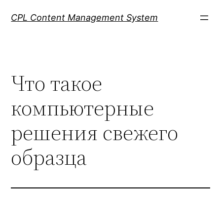
Skip
CPL Content Management System
to
content
Что такое
компьютерные
решения свежего
образца