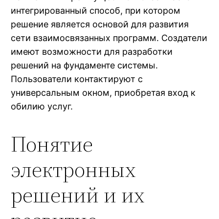
интегрированный способ, при котором
решение является основой для развития
сети взаимосвязанных программ. Создатели
имеют возможности для разработки
решений на фундаменте системы.
Пользователи контактируют с
универсальным окном, приобретая вход к
обилию услуг.
Понятие
электронных
решений и их