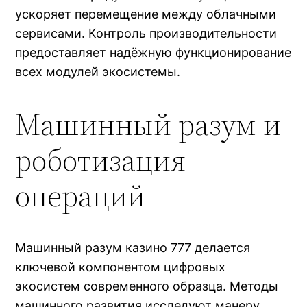
ускоряет перемещение между облачными
сервисами. Контроль производительности
предоставляет надёжную функционирование
всех модулей экосистемы.
Машинный разум и
роботизация
операций
Машинный разум казино 777 делается
ключевой компонентом цифровых
экосистем современного образца. Методы
машинного развития исследуют манеру