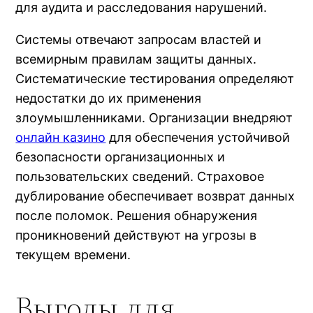
для аудита и расследования нарушений.
Системы отвечают запросам властей и
всемирным правилам защиты данных.
Систематические тестирования определяют
недостатки до их применения
злоумышленниками. Организации внедряют
онлайн казино
для обеспечения устойчивой
безопасности организационных и
пользовательских сведений. Страховое
дублирование обеспечивает возврат данных
после поломок. Решения обнаружения
проникновений действуют на угрозы в
текущем времени.
Выгоды для