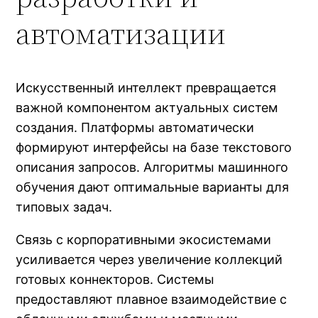
автоматизации
Искусственный интеллект превращается
важной компонентом актуальных систем
создания. Платформы автоматически
формируют интерфейсы на базе текстового
описания запросов. Алгоритмы машинного
обучения дают оптимальные варианты для
типовых задач.
Связь с корпоративными экосистемами
усиливается через увеличение коллекций
готовых коннекторов. Системы
предоставляют плавное взаимодействие с