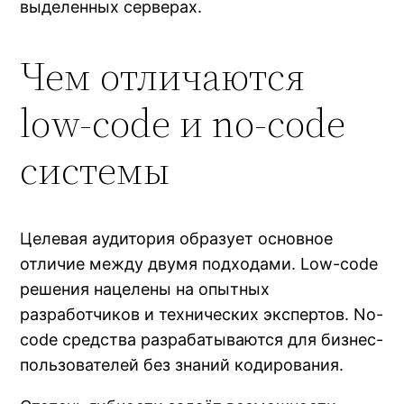
выделенных серверах.
Чем отличаются
low-code и no-code
системы
Целевая аудитория образует основное
отличие между двумя подходами. Low-code
решения нацелены на опытных
разработчиков и технических экспертов. No-
code средства разрабатываются для бизнес-
пользователей без знаний кодирования.