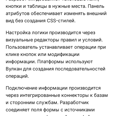
кнопки и таблицы в нужные места. Панель
атрибутов обеспечивает изменять внешний
вид без создания CSS-стилей.
Настройка логики производится через
визуальные редакторы правил и условий.
Пользователь устанавливает операции при
клике кнопок или модификации
информации. Платформы используют
Вулкан для создания последовательностей
операций.
Подключение информации производится
через интегрированные коннекторы к базам
и сторонним службам. Разработчик
соединяет поля формы с источниками