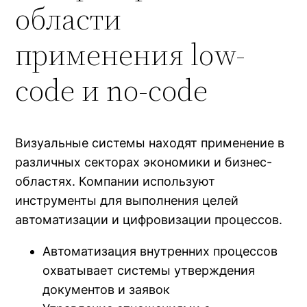
области
применения low-
code и no-code
Визуальные системы находят применение в
различных секторах экономики и бизнес-
областях. Компании используют
инструменты для выполнения целей
автоматизации и цифровизации процессов.
Автоматизация внутренних процессов
охватывает системы утверждения
документов и заявок