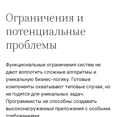
Ограничения и
потенциальные
проблемы
Функциональные ограничения систем не
дают воплотить сложные алгоритмы и
уникальную бизнес-логику. Готовые
компоненты охватывают типовые случаи, но
не годятся для уникальных задач.
Программисты не способны создавать
высоконагруженные приложения с особыми
требованиями.