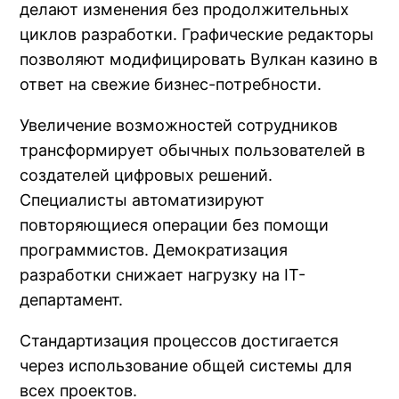
делают изменения без продолжительных
циклов разработки. Графические редакторы
позволяют модифицировать Вулкан казино в
ответ на свежие бизнес-потребности.
Увеличение возможностей сотрудников
трансформирует обычных пользователей в
создателей цифровых решений.
Специалисты автоматизируют
повторяющиеся операции без помощи
программистов. Демократизация
разработки снижает нагрузку на IT-
департамент.
Стандартизация процессов достигается
через использование общей системы для
всех проектов.