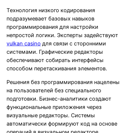
Технология низкого кодирования
подразумевает базовых навыков
программирования для настройки
непростой логики. Эксперты задействуют
vulkan casino
для связи с сторонними
системами. Графические редакторы
обеспечивают собирать интерфейсы
способом перетаскивания элементов.
Решения без программирования нацелены
на пользователей без специального
подготовки. Бизнес-аналитики создают
функциональные приложения через
визуальные редакторы. Системы
автоматически формируют код на основе
операций в визуальном редакторе.