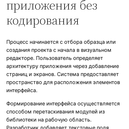
приложения без
кодирования
Процесс начинается с отбора образца или
создания проекта с начала в визуальном
редакторе. Пользователь определяет
архитектуру приложения через добавление
страниц и экранов. Система предоставляет
пространство для расположения элементов
интерфейса.
Формирование интерфейса осуществляется
способом перетаскивания модулей из
библиотеки на рабочую область.
Разработчик добавляет текстовые поля,