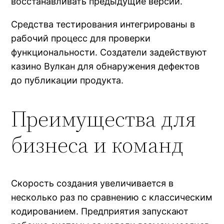
восстанавливать предыдущие версии.
Средства тестирования интегрированы в
рабочий процесс для проверки
функциональности. Создатели задействуют
казино Вулкан для обнаружения дефектов
до публикации продукта.
Преимущества для
бизнеса и команд
Скорость создания увеличивается в
несколько раз по сравнению с классическим
кодированием. Предприятия запускают