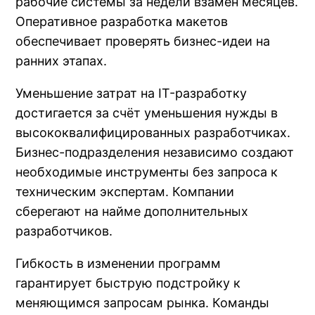
рабочие системы за недели взамен месяцев.
Оперативное разработка макетов
обеспечивает проверять бизнес-идеи на
ранних этапах.
Уменьшение затрат на IT-разработку
достигается за счёт уменьшения нужды в
высококвалифицированных разработчиках.
Бизнес-подразделения независимо создают
необходимые инструменты без запроса к
техническим экспертам. Компании
сберегают на найме дополнительных
разработчиков.
Гибкость в изменении программ
гарантирует быструю подстройку к
меняющимся запросам рынка. Команды