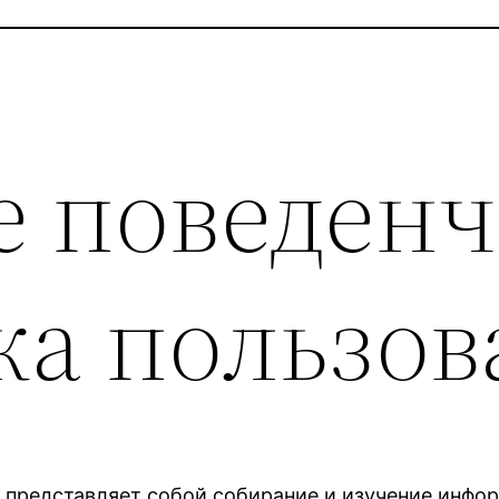
е поведен
ка пользов
 представляет собой собирание и изучение инфо