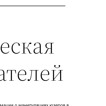
ческая
ателей
рмации о манипуляциях юзеров в