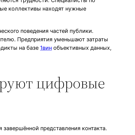
вляются трудности. Специалисты по
вые коллективы находят нужные
еского поведения частей публики.
телю. Предприятия уменьшают затраты
рдикты на базе
1вин
объективных данных,
ируют цифровые
 завершённой представления контакта.