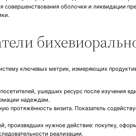
я совершенствования оболочки и ликвидации пре
ики.
атели бихевиоральн
систему ключевых метрик, измеряющих продукти
посетителей, ушедших ресурс после изучения ед
ормации надеждам.
ную протяжённость визита. Показатель содейству
ей, произведших нужное действие: покупку, офор
следовательности реализации.