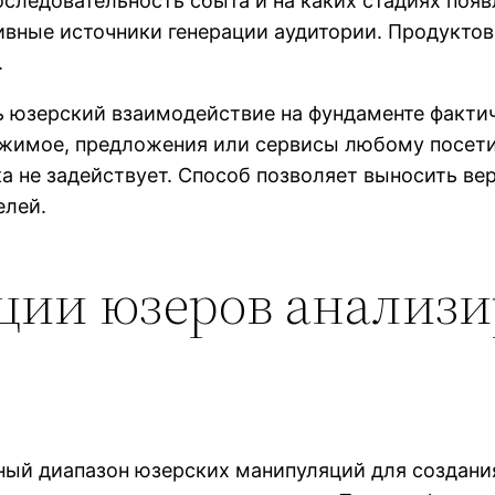
оследовательность сбыта и на каких стадиях поя
ивные источники генерации аудитории. Продукто
.
 юзерский взаимодействие на фундаменте фактич
жимое, предложения или сервисы любому посети
а не задействует. Способ позволяет выносить ве
елей.
ции юзеров анализ
й диапазон юзерских манипуляций для создания