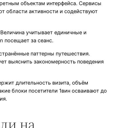
кретным объектам интерфейса. Сервисы
ют области активности и содействуют
 Величина учитывает единичные и
n посещает за сеанс.
странённые паттерны путешествия.
ует выяснить закономерность поведения
ержит длительность визита, объём
акие блоки посетители 1вин осваивают до
ия.
ли на