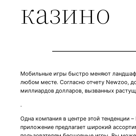
казино
Мобильные игры быстро меняют ландшафт
любом месте. Согласно отчету Newzoo, до
миллиардов долларов, вызванных растущ
.
Одна компания в центре этой тенденции –
приложение предлагает широкий ассортим
пользователям бесшовные игры. Вы может