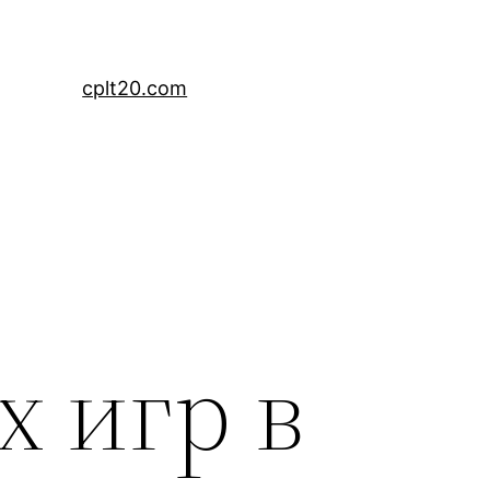
cplt20.com
 игр в