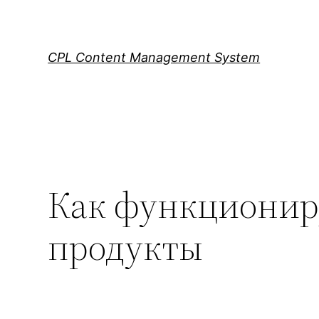
Skip
to
content
CPL Content Management System
Как функциониру
продукты