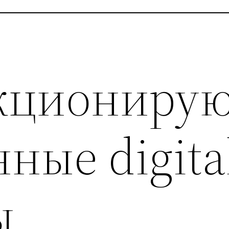
кциониру
ные digita
ы