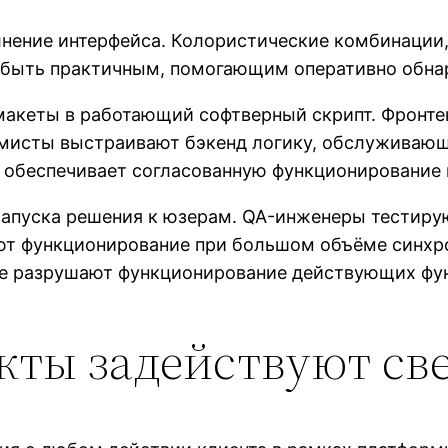
олнение интерфейса. Колористические комбинаци
н быть практичным, помогающим оперативно обн
макеты в работающий софтверный скрипт. Фронте
ммисты выстраивают бэкенд логику, обслужива
 обеспечивает согласованную функционирование 
апуска решения к юзерам. QA-инженеры тестирую
ют функционирование при большом объёме синхр
не разрушают функционирование действующих фу
укты задействуют св