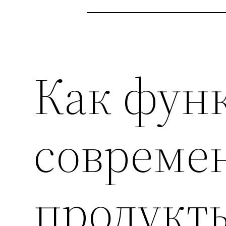
Как фун
современ
продукт