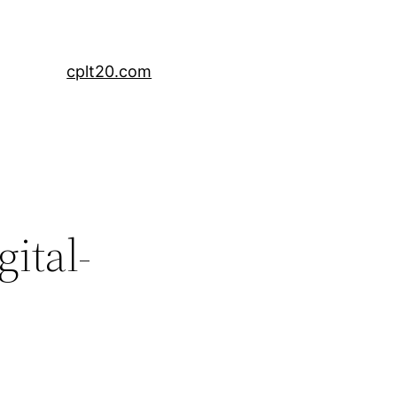
cplt20.com
ital-