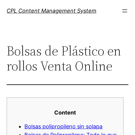
Skip
CPL Content Management System
to
content
Bolsas de Plástico en
rollos Venta Online
Content
Bolsas polipropileno sin solapa
Bolsas de Polipropileno: Todo lo que