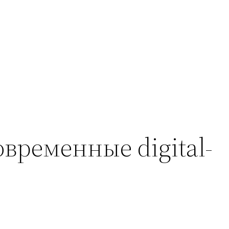
временные digital-