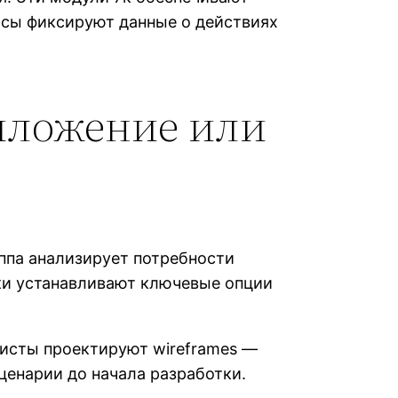
сы фиксируют данные о действиях
риложение или
уппа анализирует потребности
ики устанавливают ключевые опции
листы проектируют wireframes —
ценарии до начала разработки.