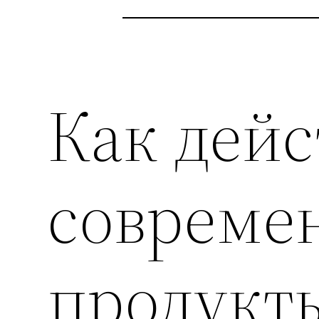
Как дей
современ
продукт