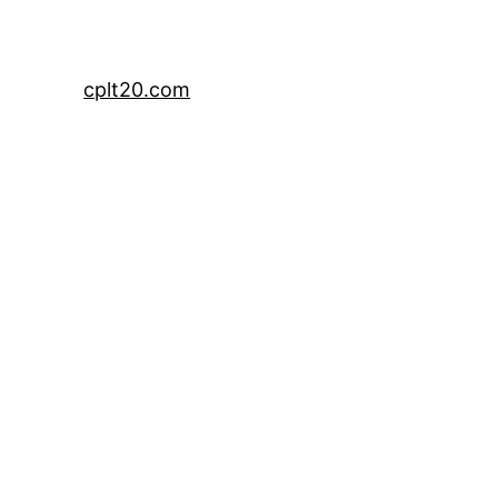
cplt20.com