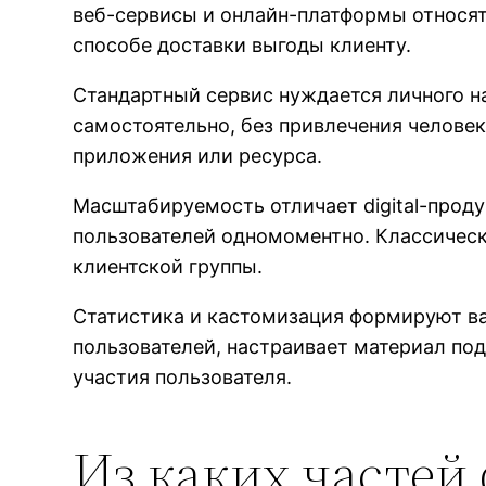
веб-сервисы и онлайн-платформы относят
способе доставки выгоды клиенту.
Стандартный сервис нуждается личного н
самостоятельно, без привлечения человек
приложения или ресурса.
Масштабируемость отличает digital-прод
пользователей одномоментно. Классическ
клиентской группы.
Статистика и кастомизация формируют в
пользователей, настраивает материал по
участия пользователя.
Из каких частей