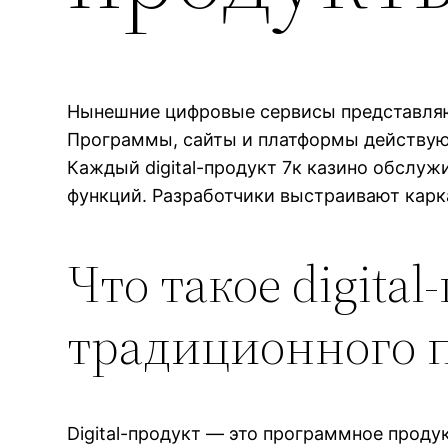
Нынешние цифровые сервисы представляю
Программы, сайты и платформы действуют
Каждый digital-продукт 7к казино обслу
функций. Разработчики выстраивают карк
Что такое digita
традиционного 
Digital-продукт — это программное проду