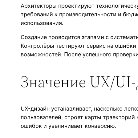
Архитекторы проектируют технологическу
требований к производительности и бюдж
использования.
Создание проводится этапами с системат
Контролёры тестируют сервис на ошибки
возможностей. После успешного проверки 
Значение UX/UI-
UX-дизайн устанавливает, насколько лег
пользователей, строят карты траекторий
ошибок и увеличивает конверсию.