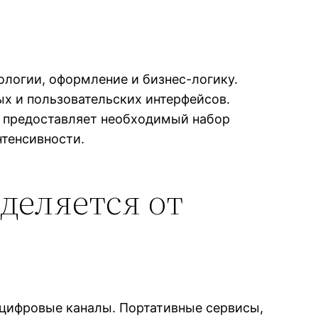
логии, оформление и бизнес-логику.
х и пользовательских интерфейсов.
 и предоставляет необходимый набор
нтенсивности.
ыделяется от
з цифровые каналы. Портативные сервисы,