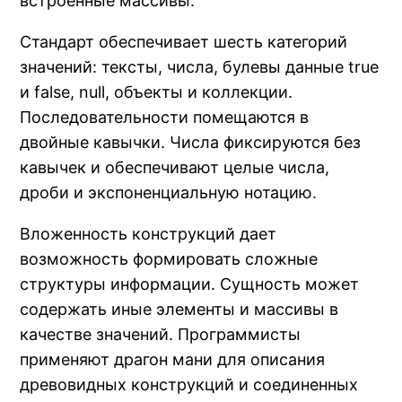
встроенные массивы.
Стандарт обеспечивает шесть категорий
значений: тексты, числа, булевы данные true
и false, null, объекты и коллекции.
Последовательности помещаются в
двойные кавычки. Числа фиксируются без
кавычек и обеспечивают целые числа,
дроби и экспоненциальную нотацию.
Вложенность конструкций дает
возможность формировать сложные
структуры информации. Сущность может
содержать иные элементы и массивы в
качестве значений. Программисты
применяют драгон мани для описания
древовидных конструкций и соединенных