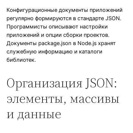
Конфигурационные документы приложений
регулярно формируются в стандарте JSON.
Программисты описывают настройки
приложений и опции сборки проектов.
Документы package.json в Node.js хранят
служебную информацию и каталоги
библиотек.
Организация JSON:
элементы, массивы
и данные