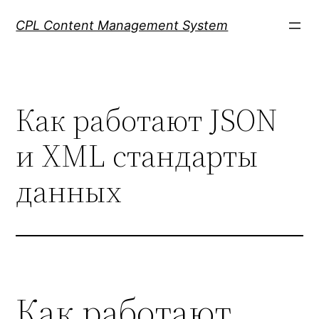
Skip
CPL Content Management System
to
content
Как работают JSON
и XML стандарты
данных
Как работают