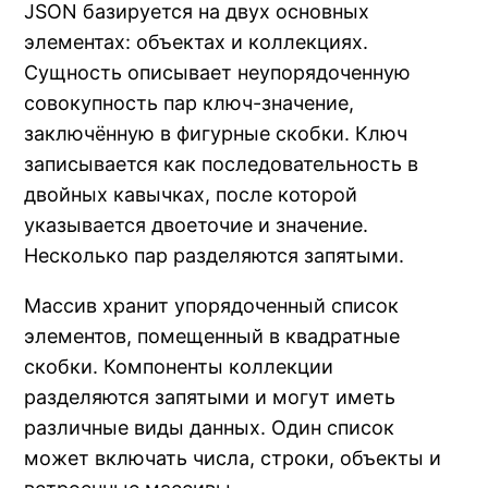
JSON базируется на двух основных
элементах: объектах и коллекциях.
Сущность описывает неупорядоченную
совокупность пар ключ-значение,
заключённую в фигурные скобки. Ключ
записывается как последовательность в
двойных кавычках, после которой
указывается двоеточие и значение.
Несколько пар разделяются запятыми.
Массив хранит упорядоченный список
элементов, помещенный в квадратные
скобки. Компоненты коллекции
разделяются запятыми и могут иметь
различные виды данных. Один список
может включать числа, строки, объекты и