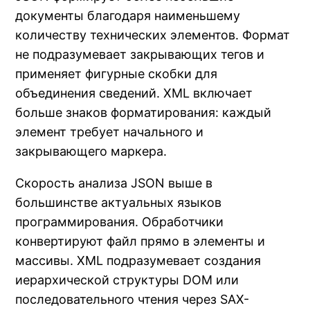
документы благодаря наименьшему
количеству технических элементов. Формат
не подразумевает закрывающих тегов и
применяет фигурные скобки для
объединения сведений. XML включает
больше знаков форматирования: каждый
элемент требует начального и
закрывающего маркера.
Скорость анализа JSON выше в
большинстве актуальных языков
программирования. Обработчики
конвертируют файл прямо в элементы и
массивы. XML подразумевает создания
иерархической структуры DOM или
последовательного чтения через SAX-