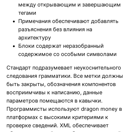
между открывающим и завершающим
тегами
Примечания обеспечивают добавлять
разъяснения без влияния на
архитектуру
Блоки содержат неразобранный
содержимое со особыми символами
Стандарт подразумевает неукоснительного
следования грамматики. Все метки должны
быть закрыты, обозначения компонентов
восприимчивы к написанию, данные
параметров помещаются в кавычки.
Программисты используют dragon money в
платформах с высокими критериями к
проверке сведений. XML обеспечивает