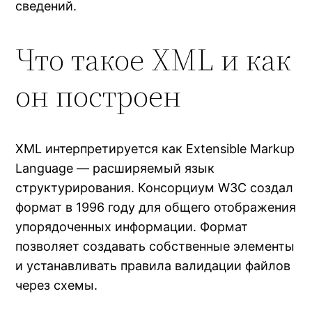
сведений.
Что такое XML и как
он построен
XML интерпретируется как Extensible Markup
Language — расширяемый язык
структурирования. Консорциум W3C создал
формат в 1996 году для общего отображения
упорядоченных информации. Формат
позволяет создавать собственные элементы
и устанавливать правила валидации файлов
через схемы.