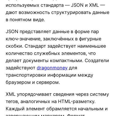
используемых стандарта — JSON и XML —
дают возможность структурировать данные
в понятном виде.
JSON представляет данные в форме пар
ключ-значение, заключённых в фигурные
скобки. Стандарт задействует наименьшее
количество служебных элементов, что
делает документы компактными. Создатели
задействуют
dragonmoney
для
транспортировки информации между
браузером и сервером.
XML упорядочивает сведения через систему
тегов, аналогичных на HTML-разметку.
Каждый элемент обрамляется начальным и
завершающим маркером. Формат