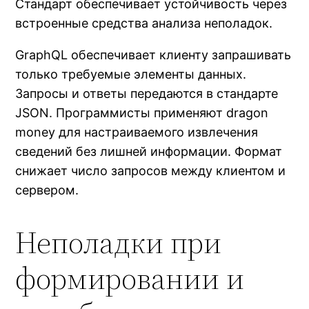
Стандарт обеспечивает устойчивость через
встроенные средства анализа неполадок.
GraphQL обеспечивает клиенту запрашивать
только требуемые элементы данных.
Запросы и ответы передаются в стандарте
JSON. Программисты применяют dragon
money для настраиваемого извлечения
сведений без лишней информации. Формат
снижает число запросов между клиентом и
сервером.
Неполадки при
формировании и