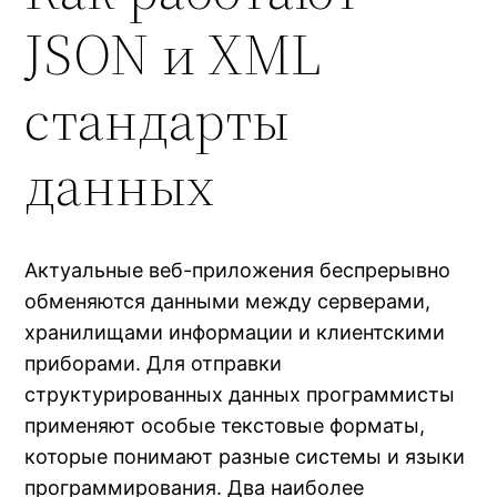
JSON и XML
стандарты
данных
Актуальные веб-приложения беспрерывно
обменяются данными между серверами,
хранилищами информации и клиентскими
приборами. Для отправки
структурированных данных программисты
применяют особые текстовые форматы,
которые понимают разные системы и языки
программирования. Два наиболее