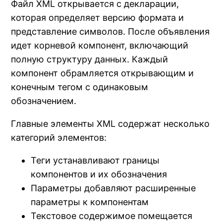
Файл XML открывается с декларации,
которая определяет версию формата и
представление символов. После объявления
идет корневой компонент, включающий
полную структуру данных. Каждый
компонент обрамляется открывающим и
конечным тегом с одинаковым
обозначением.
Главные элементы XML содержат несколько
категорий элементов:
Теги устанавливают границы
компонентов и их обозначения
Параметры добавляют расширенные
параметры к компонентам
Текстовое содержимое помещается