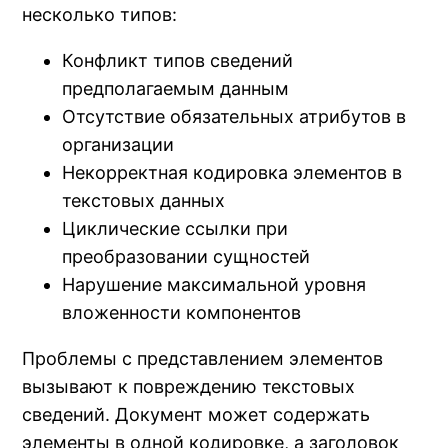
несколько типов:
Конфликт типов сведений
предполагаемым данным
Отсутствие обязательных атрибутов в
организации
Некорректная кодировка элементов в
текстовых данных
Циклические ссылки при
преобразовании сущностей
Нарушение максимальной уровня
вложенности компонентов
Проблемы с представлением элементов
вызывают к повреждению текстовых
сведений. Документ может содержать
элементы в одной кодировке, а заголовок