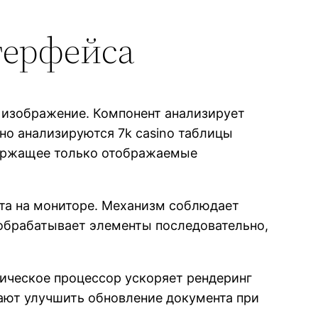
терфейса
е изображение. Компонент анализирует
о анализируются 7k casino таблицы
одержащее только отображаемые
та на мониторе. Механизм соблюдает
 обрабатывает элементы последовательно,
фическое процессор ускоряет рендеринг
ают улучшить обновление документа при