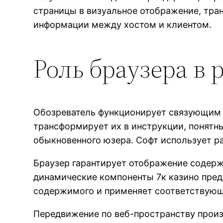
страницы в визуальное отображение, тра
информации между хостом и клиентом.
Роль браузера в 
Обозреватель функционирует связующим 
трансформирует их в инструкции, понятн
обыкновенного юзера. Софт использует р
Браузер гарантирует отображение содерж
динамические компоненты 7к казино пре
содержимого и применяет соответствующ
Передвижение по веб-пространству произ