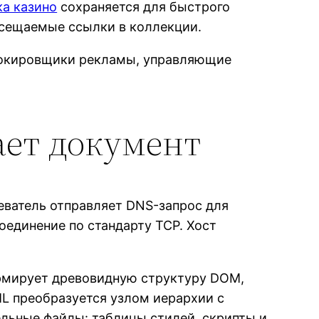
ка казино
сохраняется для быстрого
осещаемые ссылки в коллекции.
локировщики рекламы, управляющие
ает документ
еватель отправляет DNS-запрос для
оединение по стандарту TCP. Хост
рмирует древовидную структуру DOM,
 преобразуется узлом иерархии с
льные файлы: таблицы стилей, скрипты и