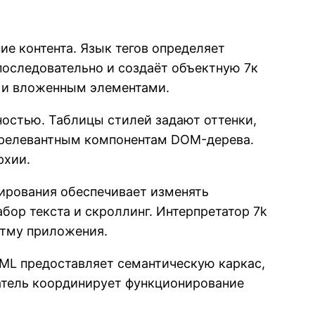
е контента. Язык тегов определяет
последовательно и создаёт объектную 7к
и и вложенным элементами.
ностью. Таблицы стилей задают оттенки,
 релевантным компонентам DOM-дерева.
рхии.
дирования обеспечивает изменять
бор текста и скроллинг. Интерпретатор 7k
итму приложения.
ML предоставляет семантическую каркас,
атель координирует функционирование