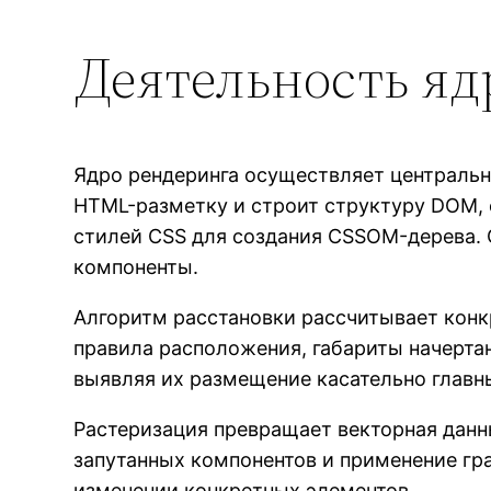
Деятельность яд
Ядро рендеринга осуществляет центральн
HTML-разметку и строит структуру DOM,
стилей CSS для создания CSSOM-дерева. 
компоненты.
Алгоритм расстановки рассчитывает кон
правила расположения, габариты начерта
выявляя их размещение касательно главн
Растеризация превращает векторная данн
запутанных компонентов и применение гр
изменении конкретных элементов.