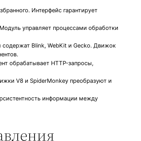
збранного. Интерфейс гарантирует
 Модуль управляет процессами обработки
 содержат Blink, WebKit и Gecko. Движок
ентов.
ент обрабатывает HTTP-запросы,
вижки V8 и SpiderMonkey преобразуют и
персистентность информации между
тавления