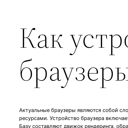
Как уст
браузер
Актуальные браузеры являются собой сл
ресурсами. Устройство браузера включае
Базу составляют движок рендеринга, обра