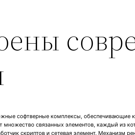
роены сов
ы
ожные софтверные комплексы, обеспечивающие к
т множество связанных элементов, каждый из ко
ботчик скриптов и сетевая элемент. Механизм ре