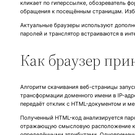
кликает по гиперссылке, обозреватель ф
обращения к посещённым страницам. Изб
Актуальные браузеры используют допол
паролей и транслятор встраиваются в ин
Как браузер при
Алгоритм скачивания веб-страницы запуск
трансформации доменного имени в IP-адре
передаёт отклик с HTML-документом и м
Полученный HTML-код анализируется пар
отражающую смысловую расположение ком
определёнными атрибутами. Одновременно