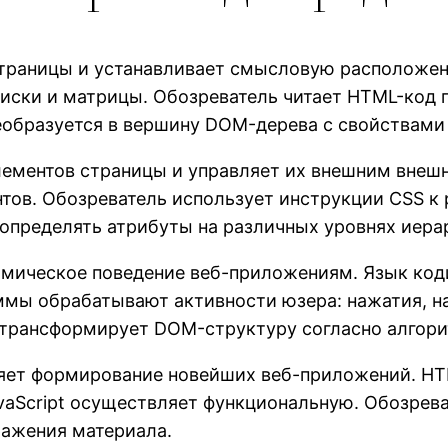
раницы и устанавливает смысловую расположени
писки и матрицы. Обозреватель читает HTML-код 
еобразуется в вершину DOM-дерева с свойствам
элементов страницы и управляет их внешним внеш
тов. Обозреватель использует инструкции CSS к
определять атрибуты на различных уровнях иера
намическое поведение веб-приложениям. Язык ко
ммы обрабатывают активности юзера: нажатия, на
 и трансформирует DOM-структуру согласно алгор
ляет формирование новейших веб-приложений. HT
vaScript осуществляет функциональную. Обозрев
ражения материала.