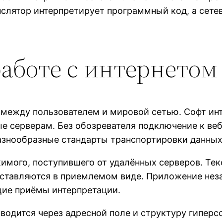
нслятор интерпретирует программный код, а сет
работе с интернетом
между пользователем и мировой сетью. Софт инт
ые серверам. Без обозревателя подключение к в
азнообразные стандарты транспортировки данных
имого, поступившего от удалённых серверов. Тек
дставляются в приемлемом виде. Приложение нез
ие приёмы интерпретации.
водится через адресной поле и структуру гиперс