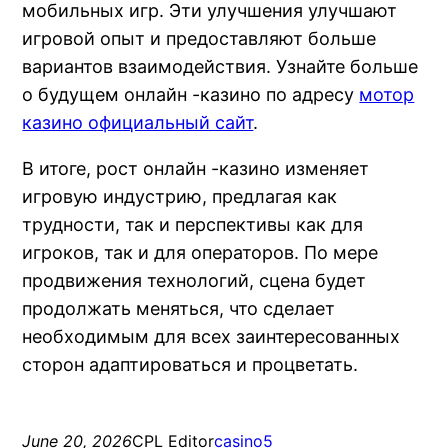
мобильных игр. Эти улучшения улучшают
игровой опыт и предоставляют больше
вариантов взаимодействия. Узнайте больше
о будущем онлайн -казино по адресу
мотор
казино официальный сайт
.
В итоге, рост онлайн -казино изменяет
игровую индустрию, предлагая как
трудности, так и перспективы как для
игроков, так и для операторов. По мере
продвижения технологий, сцена будет
продолжать меняться, что сделает
необходимым для всех заинтересованных
сторон адаптироваться и процветать.
June 20, 2026
CPL Editor
casino5