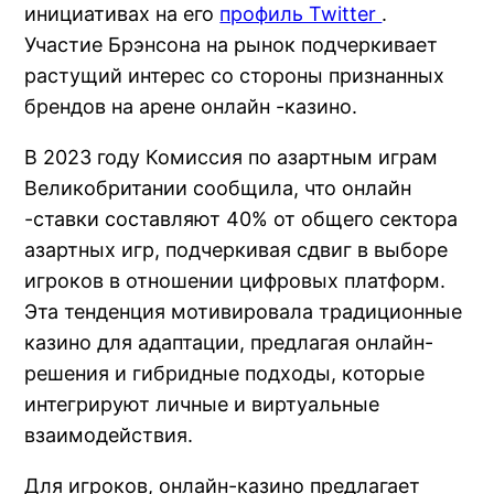
инициативах на его
профиль Twitter
.
Участие Брэнсона на рынок подчеркивает
растущий интерес со стороны признанных
брендов на арене онлайн -казино.
В 2023 году Комиссия по азартным играм
Великобритании сообщила, что онлайн
-ставки составляют 40% от общего сектора
азартных игр, подчеркивая сдвиг в выборе
игроков в отношении цифровых платформ.
Эта тенденция мотивировала традиционные
казино для адаптации, предлагая онлайн-
решения и гибридные подходы, которые
интегрируют личные и виртуальные
взаимодействия.
Для игроков, онлайн-казино предлагает