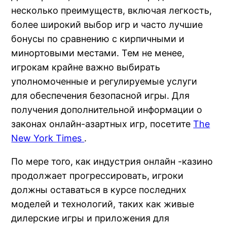
несколько преимуществ, включая легкость,
более широкий выбор игр и часто лучшие
бонусы по сравнению с кирпичными и
минортовыми местами. Тем не менее,
игрокам крайне важно выбирать
уполномоченные и регулируемые услуги
для обеспечения безопасной игры. Для
получения дополнительной информации о
законах онлайн-азартных игр, посетите
The
New York Times
.
По мере того, как индустрия онлайн -казино
продолжает прогрессировать, игроки
должны оставаться в курсе последних
моделей и технологий, таких как живые
дилерские игры и приложения для