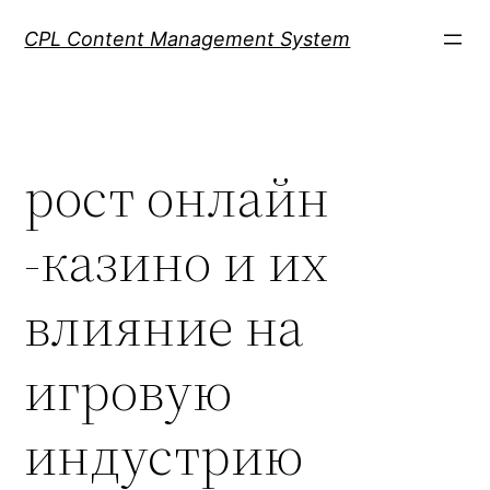
Skip
CPL Content Management System
to
content
рост онлайн
-казино и их
влияние на
игровую
индустрию