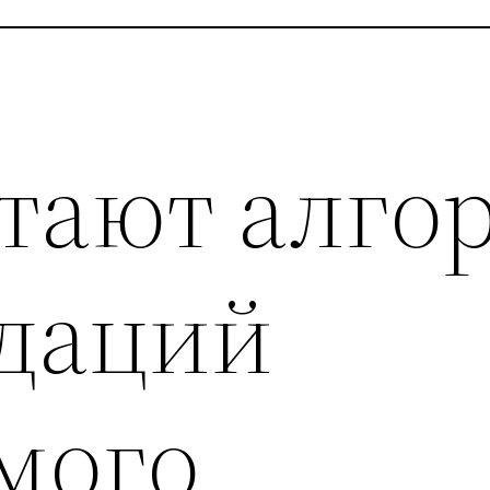
отают алго
даций
мого