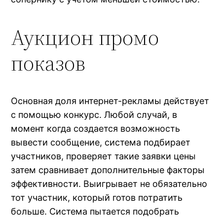
Аукцион промо
показов
Основная доля интернет-рекламы действует
с помощью конкурс. Любой случай, в
момент когда создается возможность
вывести сообщение, система подбирает
участников, проверяет такие заявки цены
затем сравнивает дополнительные факторы
эффективности. Выигрывает не обязательно
тот участник, который готов потратить
больше. Система пытается подобрать