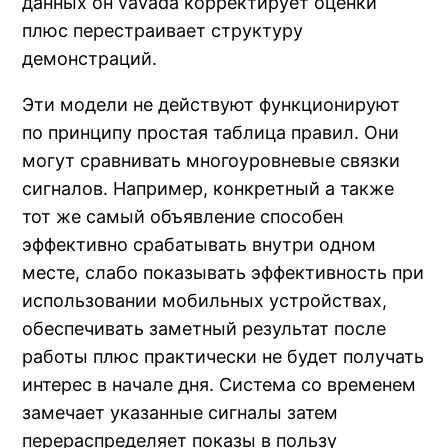
данных он vavada корректирует оценки
плюс перестраивает структуру
демонстраций.
Эти модели не действуют функционируют
по принципу простая таблица правил. Они
могут сравнивать многоуровневые связки
сигналов. Например, конкретный а также
тот же самый объявление способен
эффективно срабатывать внутри одном
месте, слабо показывать эффективность при
использовании мобильных устройствах,
обеспечивать заметный результат после
работы плюс практически не будет получать
интерес в начале дня. Система со временем
замечает указанные сигналы затем
перераспределяет показы в пользу