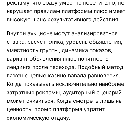
рекламу, что сразу уместно посетителю, не
нарушает правилам платформы плюс имеет
высокую шанс результативного действия.
Внутри аукционе могут анализироваться
ставка, расчет клика, уровень объявления,
уместность группы, динамика показов,
вариант объявления плюс понятность
лендинга после перехода. Подобный метод
важен с целью казино вавада равновесия.
Когда показывать исключительно наиболее
затратные рекламы, аудиторный сценарий
может снизиться. Когда смотреть лишь на
ценность, промо платформа утратит
экономическую отдачу.