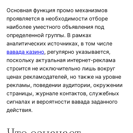
Основная функция промо механизмов
проявляется в необходимости отборе
наиболее уместного объявления под
определенной группы. В рамках
аналитических источниках, в том числе
вавада казино
, регулярно указывается,
поскольку актуальная интернет-реклама
строится не исключительно лишь вокруг
ценах рекламодателей, но также на уровне
рекламы, поведении аудитории, окружении
страницы, журнале контактов, служебных
сигналах и вероятности вавада заданного
действия.
Что означает