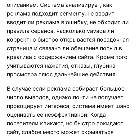
описанием. Система анализирует, как
реклама подходит сегменту, не вводит
вводит ли реклама в ошибку, не обходит ли
правила сервиса, насколько vavada ли
корректно быстро открывается посадочная
страница и связано ли обещание посыл в
креатива с содержанием сайта. Кроме того
учитываются нажатия, отказы, глубина
просмотра плюс дальнейшие действия.
В случае если реклама собирает большое
число выводов, однако почти не получает
провоцирует интереса, система имеет шанс
оценивать ее неэффективной. Когда
посетители кликают, но быстро покидают
сайт, слабое место может скрываться