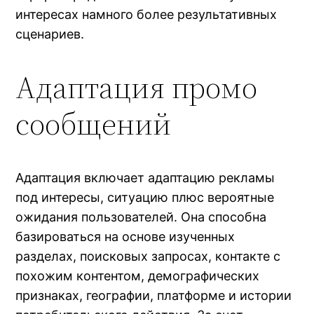
интересах намного более результативных
сценариев.
Адаптация промо
сообщений
Адаптация включает адаптацию рекламы
под интересы, ситуацию плюс вероятные
ожидания пользователей. Она способна
базироваться на основе изученных
разделах, поисковых запросах, контакте с
похожим контентом, демографических
признаках, географии, платформе и истории