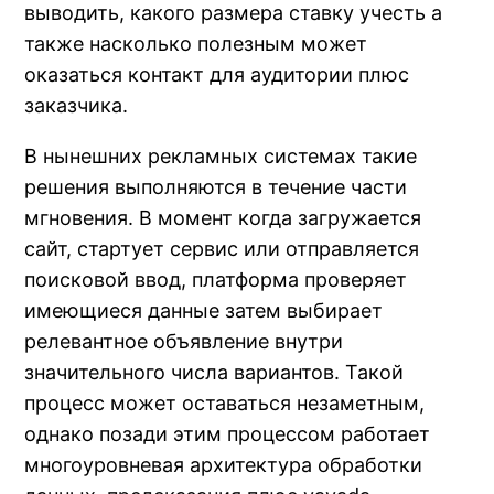
выводить, какого размера ставку учесть а
также насколько полезным может
оказаться контакт для аудитории плюс
заказчика.
В нынешних рекламных системах такие
решения выполняются в течение части
мгновения. В момент когда загружается
сайт, стартует сервис или отправляется
поисковой ввод, платформа проверяет
имеющиеся данные затем выбирает
релевантное объявление внутри
значительного числа вариантов. Такой
процесс может оставаться незаметным,
однако позади этим процессом работает
многоуровневая архитектура обработки