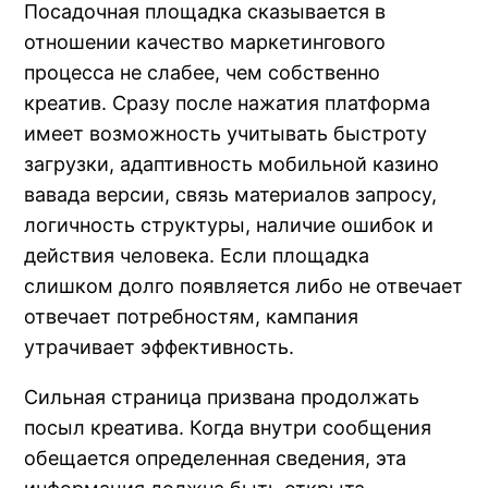
Посадочная площадка сказывается в
отношении качество маркетингового
процесса не слабее, чем собственно
креатив. Сразу после нажатия платформа
имеет возможность учитывать быстроту
загрузки, адаптивность мобильной казино
вавада версии, связь материалов запросу,
логичность структуры, наличие ошибок и
действия человека. Если площадка
слишком долго появляется либо не отвечает
отвечает потребностям, кампания
утрачивает эффективность.
Сильная страница призвана продолжать
посыл креатива. Когда внутри сообщения
обещается определенная сведения, эта