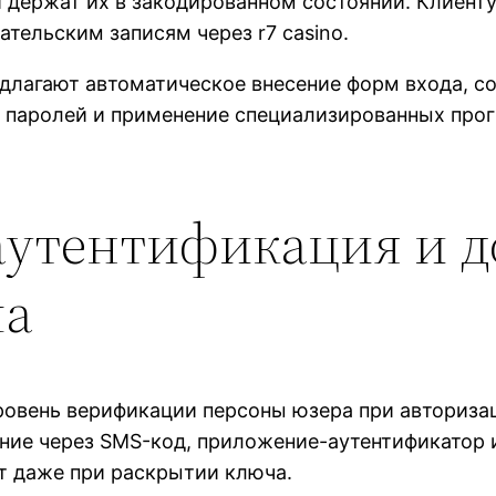
 держат их в закодированном состоянии. Клиент
ательским записям через r7 casino.
лагают автоматическое внесение форм входа, с
а паролей и применение специализированных про
аутентификация и 
па
ровень верификации персоны юзера при авторизац
ние через SMS-код, приложение-аутентификатор 
т даже при раскрытии ключа.