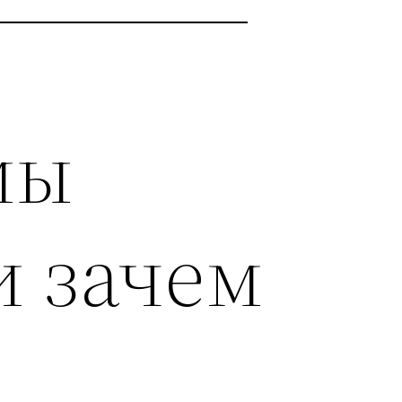
мы
и зачем