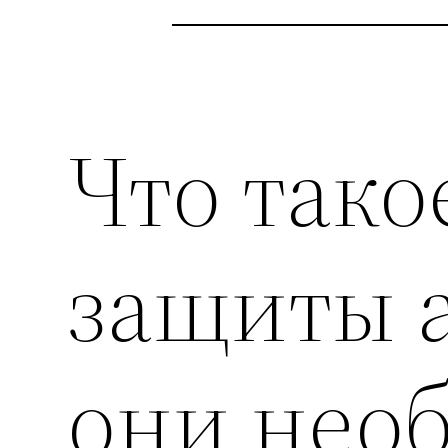
Что так
защиты а
они нео