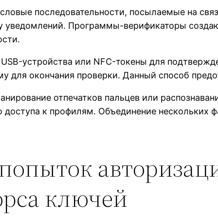
словые последовательности, посылаемые на связ
ту уведомлений. Программы-верификаторы создают
ости.
 USB-устройства или NFC-токены для подтвержде
у для окончания проверки. Данный способ предот
нирование отпечатков пальцев или распознавани
о доступа к профилям. Объединение нескольких 
попыток авторизаци
орса ключей