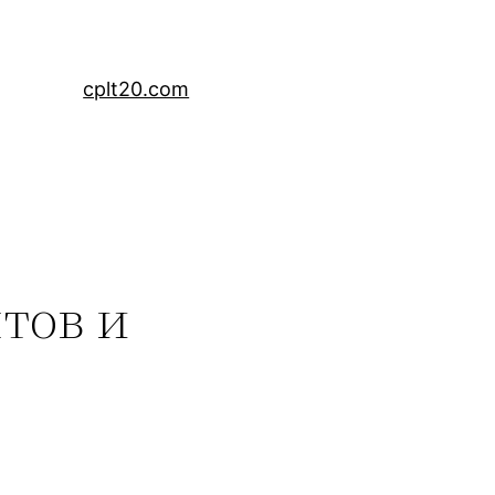
cplt20.com
тов и