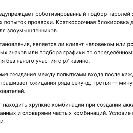
едупреждает роботизированный подбор паролей 
х попыток проверки. Краткосрочная блокировка д
для злоумышленников.
становления, является ли клиент человеком или 
ных знаков или подбора графики по определённо
 без явного участия с р7 казино.
мя ожидания между попытками входа после кажд
апрашивает ожидания ряда секунд, третья — мину
ователей.
т находить хрупкие комбинации при создании акк
анных и словарями частых комбинаций. Условие
и.