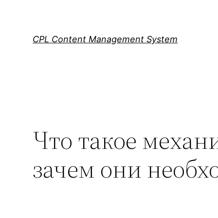
Skip
to
content
CPL Content Management System
Что такое механ
зачем они необ