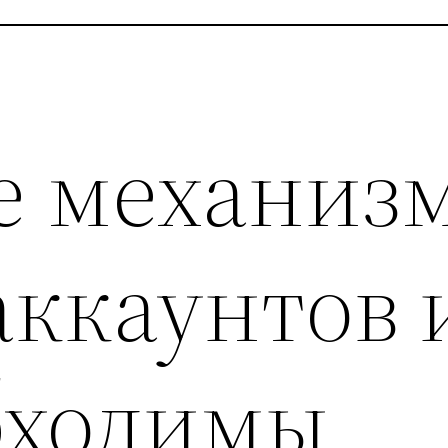
ое механиз
ккаунтов 
бходимы