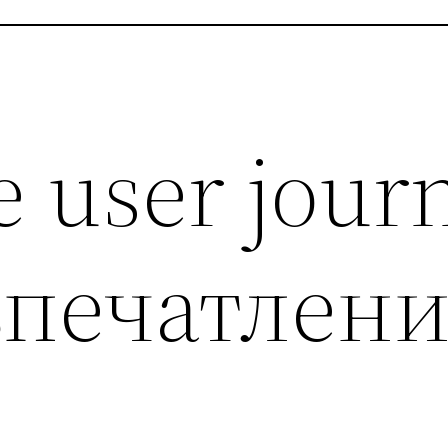
е user jour
впечатлен