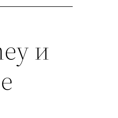
ney и
ие