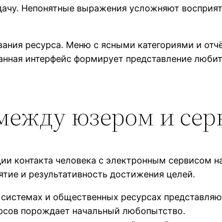
адачу. Непонятные выражения усложняют восприя
вания ресурса. Меню с ясными категориями и от
анная интерфейс формирует представление любит
между юзером и сер
и контакта человека с электронным сервисом на
ятие и результативность достижения целей.
системах и общественных ресурсах представляют
урсов порождает начальный любопытство.