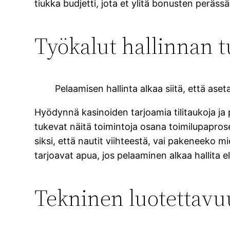
tiukka budjetti, jota et ylitä bonusten perässä
Työkalut hallinnan t
Pelaamisen hallinta alkaa siitä, että aset
Hyödynnä kasinoiden tarjoamia tilitaukoja ja 
tukevat näitä toimintoja osana toimilupaproses
siksi, että nautit viihteestä, vai pakeneeko 
tarjoavat apua, jos pelaaminen alkaa hallita e
Tekninen luotettavu