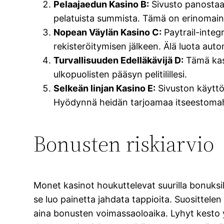
Pelaajaedun Kasino B:
Sivusto panostaa 
pelatuista summista. Tämä on erinomaine
Nopean Väylän Kasino C:
Paytrail-integr
rekisteröitymisen jälkeen. Älä luota auto
Turvallisuuden Edelläkävijä D:
Tämä kasi
ulkopuolisten pääsyn pelitilillesi.
Selkeän linjan Kasino E:
Sivuston käyttöl
Hyödynnä heidän tarjoamaa itseestomahdo
Bonusten riskiarvio
Monet kasinot houkuttelevat suurilla bonuksi
se luo painetta jahdata tappioita. Suosittele
aina bonusten voimassaoloaika. Lyhyt kesto y