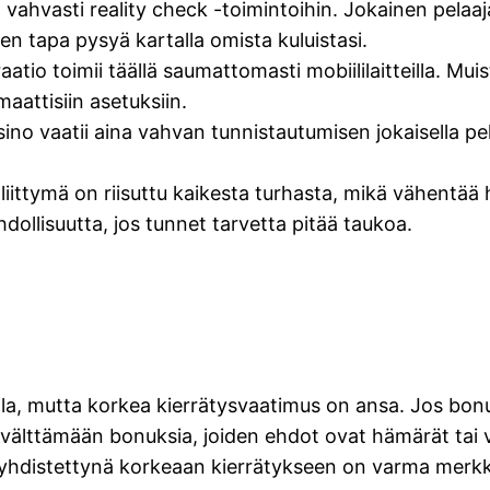
vahvasti reality check -toimintoihin. Jokainen pelaaj
n tapa pysyä kartalla omista kuluistasi.
aatio toimii täällä saumattomasti mobiililaitteilla. Mui
maattisiin asetuksiin.
no vaatii aina vahvan tunnistautumisen jokaisella peli
iittymä on riisuttu kaikesta turhasta, mikä vähentää
llisuutta, jos tunnet tarvetta pitää taukoa.
lla, mutta korkea kierrätysvaatimus on ansa. Jos bonu
n välttämään bonuksia, joiden ehdot ovat hämärät tai v
hdistettynä korkeaan kierrätykseen on varma merkki ri