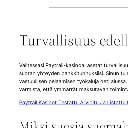
Turvallisuus edell
Valitessasi Paytrail-kasinoa, asetat turvallis
suoran yhteyden pankkitunnuksiisi. Sinun tule
vastuullisen pelaamisen työkaluja heti alussa. 
varmista, että ymmärrät maksutavan toimintape
Paytrail Kasinot Testattu Arvioitu Ja Listattu O
Miksi suosia suomal