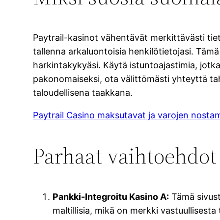
Paytrail-kasinot vähentävät merkittävästi ti
tallenna arkaluontoisia henkilötietojasi. Tämä
harkintakykyäsi. Käytä istuntoajastimia, jot
pakonomaiseksi, ota välittömästi yhteyttä t
taloudellisena taakkana.
Paytrail Casino maksutavat ja varojen nosta
Parhaat vaihtoehdot 
Pankki-Integroitu Kasino A:
Tämä sivust
maltillisia, mikä on merkki vastuullisesta