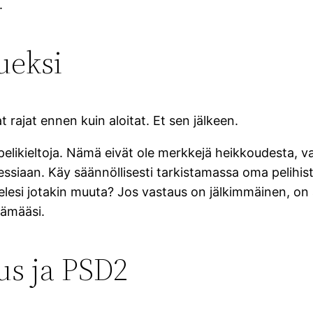
.
ueksi
at rajat ennen kuin aloitat. Et sen jälkeen.
pelikieltoja. Nämä eivät ole merkkejä heikkoudesta, va
siaan. Käy säännöllisesti tarkistamassa oma pelihistori
mielesi jotakin muuta? Jos vastaus on jälkimmäinen, on
lämääsi.
us ja PSD2