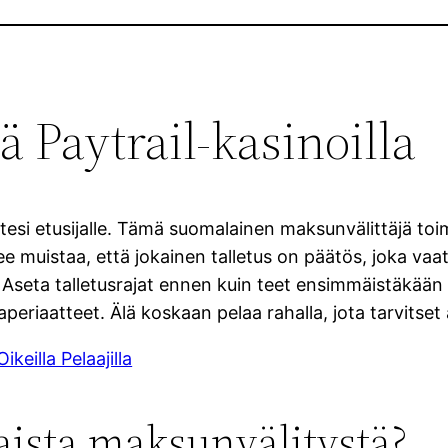
ä Paytrail-kasinoilla
uutesi etusijalle. Tämä suomalainen maksunvälittäjä to
e muistaa, että jokainen talletus on päätös, joka vaat
Aseta talletusrajat ennen kuin teet ensimmäistäkään siir
riaatteet. Älä koskaan pelaa rahalla, jota tarvitset 
ikeilla Pelaajilla
aista maksunvälitystä?