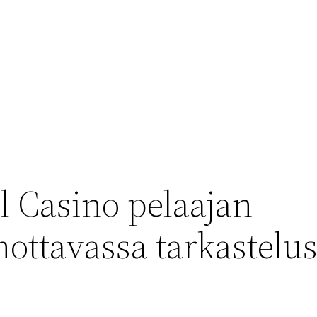
l Casino pelaajan
nottavassa tarkastelu