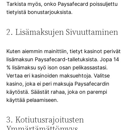
Tarkista myös, onko Paysafecard poissuljettu
tietyistä bonustarjouksista.
2. Lisämaksujen Sivuuttaminen
Kuten aiemmin mainittiin, tietyt kasinot perivät
lisämaksun Paysafecard-talletuksista. Jopa 14
% lisämaksu syö ison osan pelikassastasi.
Vertaa eri kasinoiden maksuehtoja. Valitse
kasino, joka ei peri maksuja Paysafecardin
käytöstä. Säästät rahaa, joka on parempi
käyttää pelaamiseen.
3. Kotiutusrajoitusten
Ymmärtämättömyys