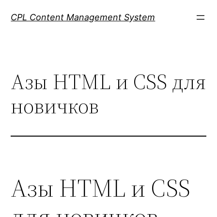
Skip
CPL Content Management System
to
content
Азы HTML и CSS для
новичков
Азы HTML и CSS
для новичков