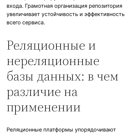
входа. Грамотная организация репозитория
увеличивает устойчивость и эффективность
всего сервиса.
Реляционные и
нереляционные
базы данных: в чем
различие на
применении
Реляционные платформы упорядочивают