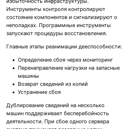
избыточность инфраструктуры.
Инструменты контроля контролируют
состояние компонентов и сигнализируют о
неполадках. Программные инструменты
запускают процедуры восстановления.
Главные этапы реанимации дееспособности:
Определение сбоя через мониторинг
Перенаправление нагрузки на запасные
машины
Возврат сведений из копий
Устранение сбоя
Дублирование сведений на несколько
машин поддерживает бесперебойность
деятельности. При сбое одного сервера