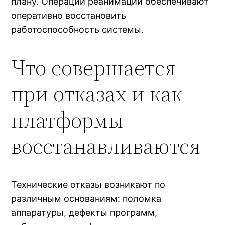
плану. Операции реанимации обеспечивают
оперативно восстановить
работоспособность системы.
Что совершается
при отказах и как
платформы
восстанавливаются
Технические отказы возникают по
различным основаниям: поломка
аппаратуры, дефекты программ,