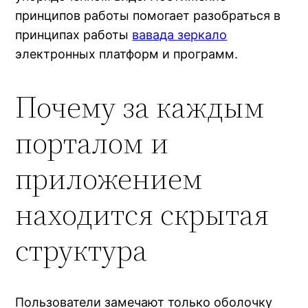
принципов работы помогает разобраться в
принципах работы
вавада зеркало
электронных платформ и программ.
Почему за каждым
порталом и
приложением
находится скрытая
структура
Пользователи замечают только оболочку