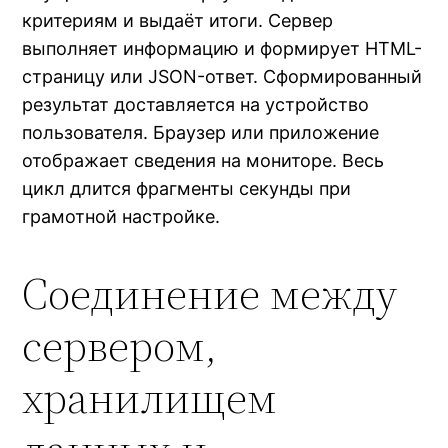
критериям и выдаёт итоги. Сервер
выполняет информацию и формирует HTML-
страницу или JSON-ответ. Сформированный
результат доставляется на устройство
пользователя. Браузер или приложение
отображает сведения на мониторе. Весь
цикл длится фрагменты секунды при
грамотной настройке.
Соединение между
сервером,
хранилищем