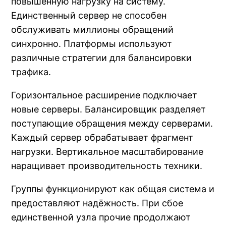
повышенную нагрузку на систему.
Единственный сервер не способен
обслуживать миллионы обращений
синхронно. Платформы используют
различные стратегии для балансировки
трафика.
Горизонтальное расширение подключает
новые серверы. Балансировщик разделяет
поступающие обращения между серверами.
Каждый сервер обрабатывает фрагмент
нагрузки. Вертикальное масштабирование
наращивает производительность техники.
Группы функционируют как общая система и
предоставляют надёжность. При сбое
единственной узла прочие продолжают