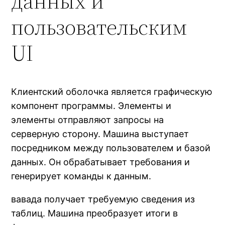
данных и
пользовательским
UI
Клиентский оболочка является графическую
компонент программы. Элементы и
элементы отправляют запросы на
серверную сторону. Машина выступает
посредником между пользователем и базой
данных. Он обрабатывает требования и
генерирует команды к данным.
вавада получает требуемую сведения из
таблиц. Машина преобразует итоги в