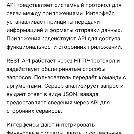
API представляет системный протокол для
связи между приложениями. Интерфейс
устанавливает принципы передачи
информацией и форматы отправки данных.
Приложения задействуют API для доступа
функциональности сторонних приложений.
REST API работает через HTTP-протокол и
задействует общепринятые способы
запросов. Пользователь передаёт команду с
аргументами. Сервер анализирует запрос и
выдаёт ответ в виде JSON. вавада
предоставляет сведения через API для
сторонних сервисов.
Интерфейсы дают интегрировать
финансовые системы, карты и социальные