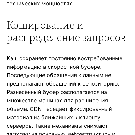
технических мощностях.
Кэширование и
распределение запросов
Кэш сохраняет постоянно востребованные
информацию в скоростной буфере.
Последующие обращения к данным не
предполагают обращений к репозиторию.
Разнесённый буфер располагается на
множестве машинах для расширения
объема. CDN передаёт фиксированный
материал из ближайших к клиенту
серверов. Такие механизмы снижают
загрузку на основную инфраструктуру и