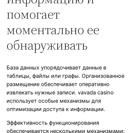
помогает
моментально ее
обнаруживать
База данных упорядочивает данные в
таблицы, файлы или графы. Организованное
размещение обеспечивает оперативно
извлекать нужные записи. vavada casino
использует особые механизмы для
оптимизации доступа к информации.
Эффективность функционирования
обеспечивается несколькими механизмами: