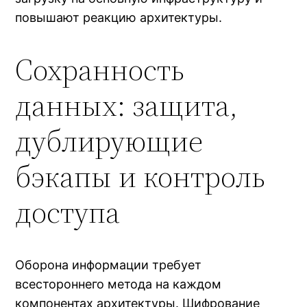
повышают реакцию архитектуры.
Сохранность
данных: защита,
дублирующие
бэкапы и контроль
доступа
Оборона информации требует
всестороннего метода на каждом
компонентах архитектуры. Шифрование