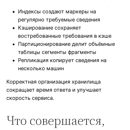
Индексы создают маркеры на
регулярно требуемые сведения
Кэширование сохраняет
востребованные требования в кэше
Партиционирование делит объёмные
таблицы сегменты фрагменты
Репликация копирует сведения на
несколько машин
Корректная организация хранилища
сокращает время ответа и улучшает
скорость сервиса.
Что совершается,