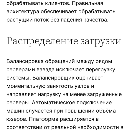
обрабатывать клиентов. Правильная
архитектура обеспечивает обрабатывать
растущий поток без падения качества.
Распределение загрузки
Балансировка обращений между рядом
серверами вавада исключает перегрузку
системы. Балансировщик оценивает
моментальную занятость узлов и
направляет нагрузку на менее загруженные
серверы. Автоматическое подключение
машин случается при повышении объёма
юзеров. Платформа расширяется в
соответствии от реальной необходимости в