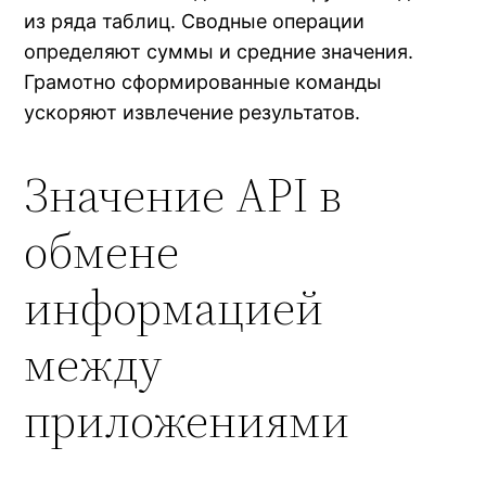
из ряда таблиц. Сводные операции
определяют суммы и средние значения.
Грамотно сформированные команды
ускоряют извлечение результатов.
Значение API в
обмене
информацией
между
приложениями