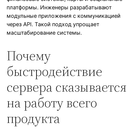
платформы. Инженеры разрабатывают
модульные приложения с коммуникацией
через API. Такой подход упрощает
масштабирование системы.
Почему
быстродействие
сервера сказывается
на работу всего
продукта