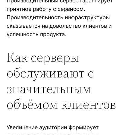
Производительный сервер гарантирует
приятное работу с сервисом.
Производительность инфраструктуры
сказывается на довольство клиентов и
успешность продукта.
Как серверы
обслуживают с
значительным
объёмом клиентов
Увеличение аудитории формирует