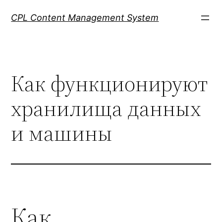
Skip
CPL Content Management System
to
content
Как функционируют
хранилища данных
и машины
Как