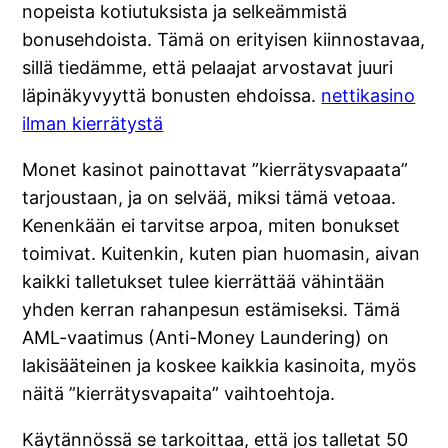
nopeista kotiutuksista ja selkeämmistä
bonusehdoista. Tämä on erityisen kiinnostavaa,
sillä tiedämme, että pelaajat arvostavat juuri
läpinäkyvyyttä bonusten ehdoissa.
nettikasino
ilman kierrätystä
Monet kasinot painottavat ”kierrätysvapaata”
tarjoustaan, ja on selvää, miksi tämä vetoaa.
Kenenkään ei tarvitse arpoa, miten bonukset
toimivat. Kuitenkin, kuten pian huomasin, aivan
kaikki talletukset tulee kierrättää vähintään
yhden kerran rahanpesun estämiseksi. Tämä
AML-vaatimus (Anti-Money Laundering) on
lakisääteinen ja koskee kaikkia kasinoita, myös
näitä ”kierrätysvapaita” vaihtoehtoja.
Käytännössä se tarkoittaa, että jos talletat 50