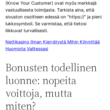
(Know Your Customer) ovat myös merkkejä
vastuullisesta toimijasta. Tarkista aina, että
sivuston osoitteen edessä on ”https://” ja pieni
lukkosymboli. Se varmistaa, että tietosi
liikkuvat turvallisesti.
Nettikasino Ilman Kierrätystä Mihin Kiinnittää
Huomiota Valitessasi
Bonusten todellinen
luonne: nopeita
voittoja, mutta
miten?