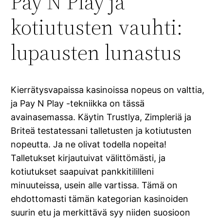
Pay N Play ja
kotiutusten vauhti:
lupausten lunastus
Kierrätysvapaissa kasinoissa nopeus on valttia,
ja Pay N Play -tekniikka on tässä
avainasemassa. Käytin Trustlya, Zimpleriä ja
Briteä testatessani talletusten ja kotiutusten
nopeutta. Ja ne olivat todella nopeita!
Talletukset kirjautuivat välittömästi, ja
kotiutukset saapuivat pankkitililleni
minuuteissa, usein alle vartissa. Tämä on
ehdottomasti tämän kategorian kasinoiden
suurin etu ja merkittävä syy niiden suosioon