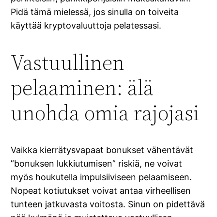
Pidä tämä mielessä, jos sinulla on toiveita
käyttää kryptovaluuttoja pelatessasi.
Vastuullinen
pelaaminen: älä
unohda omia rajojasi
Vaikka kierrätysvapaat bonukset vähentävät
”bonuksen lukkiutumisen” riskiä, ne voivat
myös houkutella impulsiiviseen pelaamiseen.
Nopeat kotiutukset voivat antaa virheellisen
tunteen jatkuvasta voitosta. Sinun on pidettävä