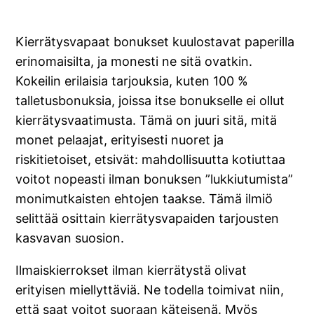
Kierrätysvapaat bonukset kuulostavat paperilla
erinomaisilta, ja monesti ne sitä ovatkin.
Kokeilin erilaisia tarjouksia, kuten 100 %
talletusbonuksia, joissa itse bonukselle ei ollut
kierrätysvaatimusta. Tämä on juuri sitä, mitä
monet pelaajat, erityisesti nuoret ja
riskitietoiset, etsivät: mahdollisuutta kotiuttaa
voitot nopeasti ilman bonuksen ”lukkiutumista”
monimutkaisten ehtojen taakse. Tämä ilmiö
selittää osittain kierrätysvapaiden tarjousten
kasvavan suosion.
Ilmaiskierrokset ilman kierrätystä olivat
erityisen miellyttäviä. Ne todella toimivat niin,
että saat voitot suoraan käteisenä. Myös