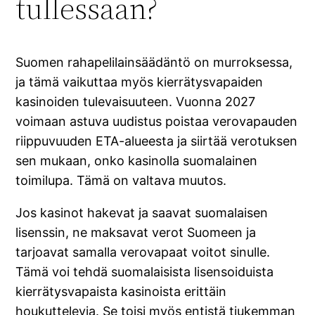
tullessaan?
Suomen rahapelilainsäädäntö on murroksessa,
ja tämä vaikuttaa myös kierrätysvapaiden
kasinoiden tulevaisuuteen. Vuonna 2027
voimaan astuva uudistus poistaa verovapauden
riippuvuuden ETA-alueesta ja siirtää verotuksen
sen mukaan, onko kasinolla suomalainen
toimilupa. Tämä on valtava muutos.
Jos kasinot hakevat ja saavat suomalaisen
lisenssin, ne maksavat verot Suomeen ja
tarjoavat samalla verovapaat voitot sinulle.
Tämä voi tehdä suomalaisista lisensoiduista
kierrätysvapaista kasinoista erittäin
houkuttelevia. Se toisi myös entistä tiukemman