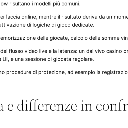
how risultano i modelli più comuni.
rfaccia online, mentre il risultato deriva da un momen
attivazione di logiche di gioco dedicate.
morizzazione delle giocate, calcolo delle somme vint
del flusso video live e la latenza: un dal vivo casino o
 UI, e una sessione di giocata regolare.
tano procedure di protezione, ad esempio la registrazi
a e differenze in confr