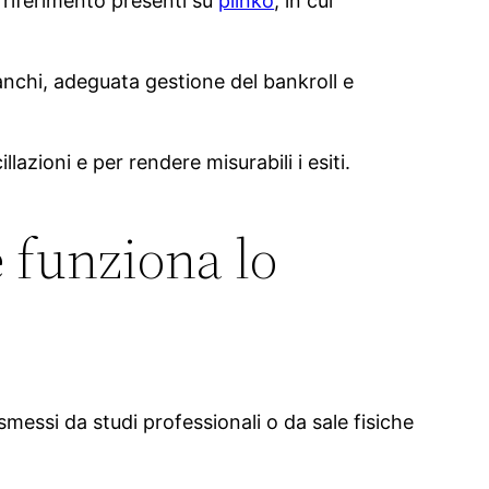
i riferimento presenti su
plinko
, in cui
banchi, adeguata gestione del bankroll e
lazioni e per rendere misurabili i esiti.
 funziona lo
asmessi da studi professionali o da sale fisiche