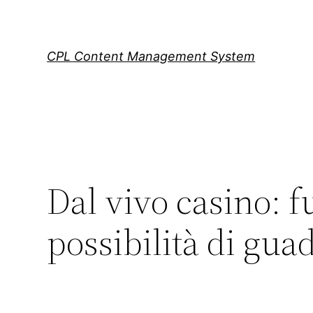
Skip
to
content
CPL Content Management System
Dal vivo casino: 
possibilità di gua