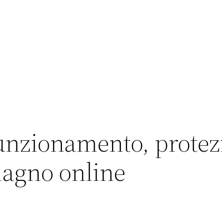
funzionamento, protez
dagno online