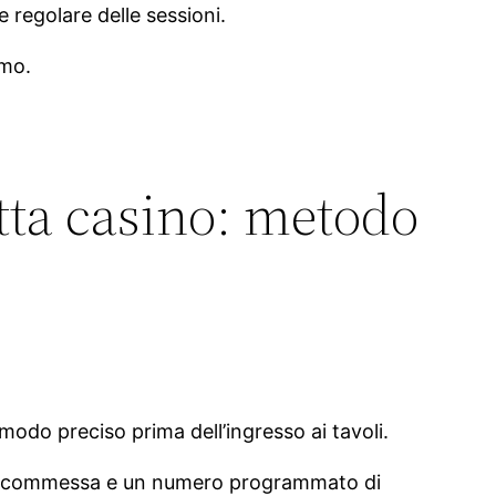
regolare delle sessioni.
omo.
tta casino: metodo
n modo preciso prima dell’ingresso ai tavoli.
i di scommessa e un numero programmato di