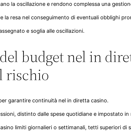
ano la oscillazione e rendono complessa una gestione 
re la resa nel conseguimento di eventuali obblighi pr
assegnato e soglia alle oscillazioni.
el budget nel in dire
 rischio
r garantire continuità nel in diretta casino.
 sessioni, distinto dalle spese quotidiane e impostato i
sino limiti giornalieri o settimanali, tetti superior