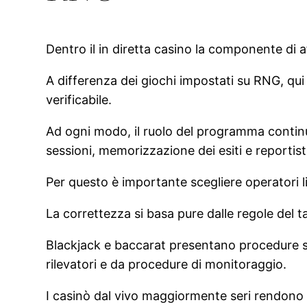
Dentro il in diretta casino la componente di affi
A differenza dei giochi impostati su RNG, qui
verificabile.
Ad ogni modo, il ruolo del programma continua
sessioni, memorizzazione dei esiti e reportist
Per questo è importante scegliere operatori li
La correttezza si basa pure dalle regole del ta
Blackjack e baccarat presentano procedure stab
rilevatori e da procedure di monitoraggio.
I casinò dal vivo maggiormente seri rendono no