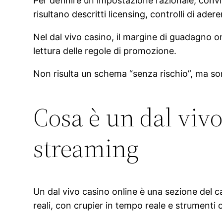
Per definire un impostazione razionale, convie
risultano descritti licensing, controlli di ade
Nel dal vivo casino, il margine di guadagno on
lettura delle regole di promozione.
Non risulta un schema “senza rischio”, ma sono 
Cosa è un dal viv
streaming
Un dal vivo casino online è una sezione del cas
reali, con crupier in tempo reale e strumenti 