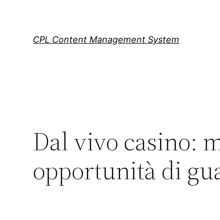
Skip
to
content
CPL Content Management System
Dal vivo casino: 
opportunità di g