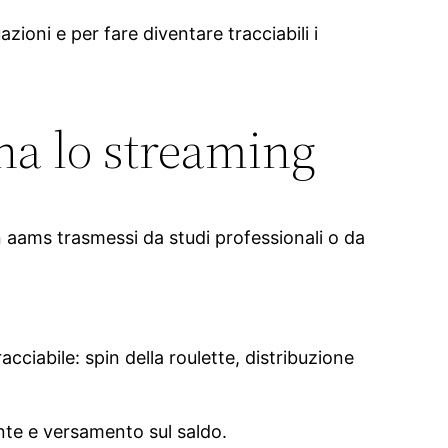
zioni e per fare diventare tracciabili i
na lo streaming
on aams trasmessi da studi professionali o da
cciabile: spin della roulette, distribuzione
nte e versamento sul saldo.