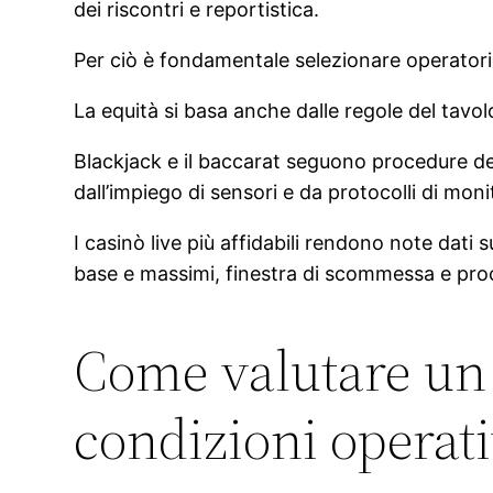
dei riscontri e reportistica.
Per ciò è fondamentale selezionare operatori 
La equità si basa anche dalle regole del tavolo
Blackjack e il baccarat seguono procedure def
dall’impiego di sensori e da protocolli di mon
I casinò live più affidabili rendono note dati 
base e massimi, finestra di scommessa e proc
Come valutare un 
condizioni operat