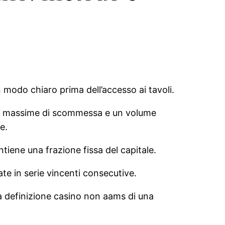
 in modo chiaro prima dell’accesso ai tavoli.
iti massime di scommessa e un volume
e.
tiene una frazione fissa del capitale.
ate in serie vincenti consecutive.
 la definizione casino non aams di una