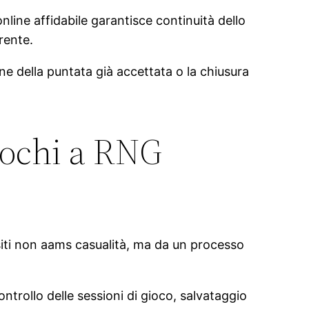
nline affidabile garantisce continuità dello
rente.
one della puntata già accettata o la chiusura
giochi a RNG
i siti non aams casualità, ma da un processo
ontrollo delle sessioni di gioco, salvataggio