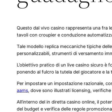
Questo dal vivo casino rappresenta una fra le
tavoli con croupier e conduzione automatizza
Tale modello replica meccaniche tipiche delle s
personalizzabili, strumenti di versamento imme
L’obiettivo pratico di un live casino sicuro è 
ponendo al fulcro la tutela del giocatore e la
Per impostare un impostazione razionale, conv
aams
, dove sono illustrati licensing, verifi
All’interno del in diretta casino online, il po
del budget e verifica delle regole promozional