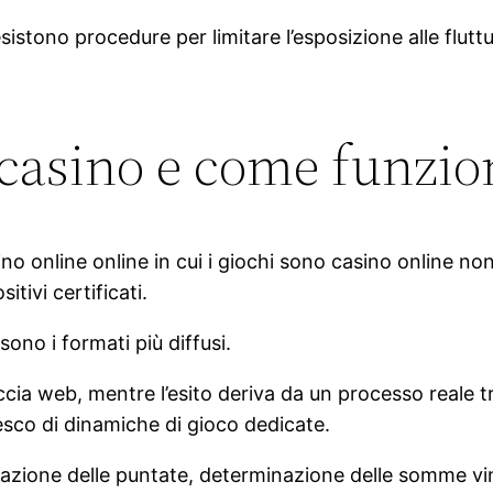
sistono procedure per limitare l’esposizione alle fluttua
e casino e come funzio
ino online online in cui i giochi sono casino online n
itivi certificati.
ono i formati più diffusi.
ia web, mentre l’esito deriva da un processo reale tra
nesco di dinamiche di gioco dedicate.
razione delle puntate, determinazione delle somme vi