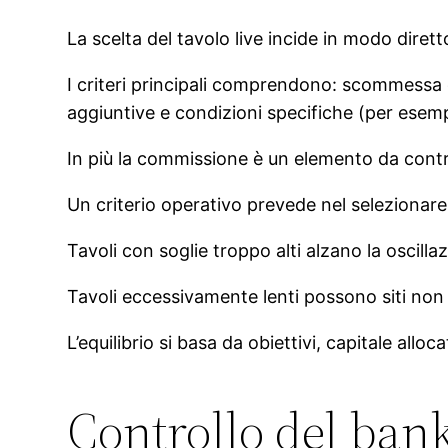
La scelta del tavolo live incide in modo diret
I criteri principali comprendono: scommessa 
aggiuntive e condizioni specifiche (per esempi
In più la commissione è un elemento da control
Un criterio operativo prevede nel selezionare 
Tavoli con soglie troppo alti alzano la oscill
Tavoli eccessivamente lenti possono siti non 
L’equilibrio si basa da obiettivi, capitale alloca
Controllo del bank