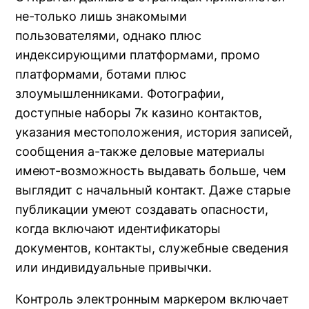
не-только лишь знакомыми
пользователями, однако плюс
индексирующими платформами, промо
платформами, ботами плюс
злоумышленниками. Фотографии,
доступные наборы 7к казино контактов,
указания местоположения, история записей,
сообщения а-также деловые материалы
имеют-возможность выдавать больше, чем
выглядит с начальный контакт. Даже старые
публикации умеют создавать опасности,
когда включают идентификаторы
документов, контакты, служебные сведения
или индивидуальные привычки.
Контроль электронным маркером включает