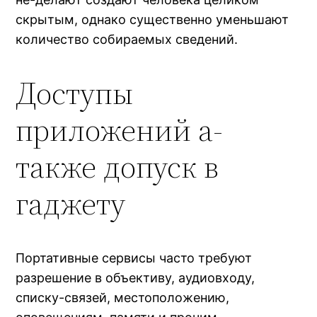
скрытым, однако существенно уменьшают
количество собираемых сведений.
Доступы
приложений а-
также допуск в
гаджету
Портативные сервисы часто требуют
разрешение в объективу, аудиовходу,
списку-связей, местоположению,