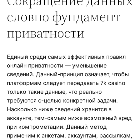
Сокращение данных
словно фундамент
приватности
Единый среди самых эффективных правил
онлайн приватности — уменьшение
сведений. Данный-принцип означает, чтобы
платформам следует передавать 7k casino
только такие данные, что реально
требуются с-целью конкретной задачи.
Насколько ниже сведений хранится в
аккаунте, тем-самым ниже возможный вред
при компрометации. Данный метод
применим к анкетам, аккаунтам, рассылкам,