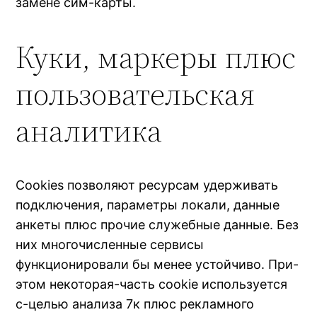
замене сим-карты.
Куки, маркеры плюс
пользовательская
аналитика
Cookies позволяют ресурсам удерживать
подключения, параметры локали, данные
анкеты плюс прочие служебные данные. Без
них многочисленные сервисы
функционировали бы менее устойчиво. При-
этом некоторая-часть cookie используется
с-целью анализа 7к плюс рекламного