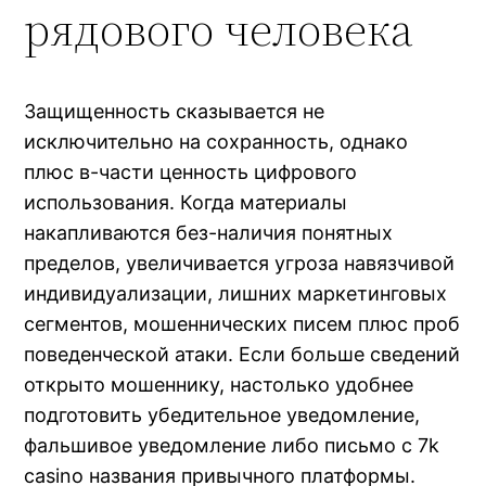
рядового человека
Защищенность сказывается не
исключительно на сохранность, однако
плюс в-части ценность цифрового
использования. Когда материалы
накапливаются без-наличия понятных
пределов, увеличивается угроза навязчивой
индивидуализации, лишних маркетинговых
сегментов, мошеннических писем плюс проб
поведенческой атаки. Если больше сведений
открыто мошеннику, настолько удобнее
подготовить убедительное уведомление,
фальшивое уведомление либо письмо с 7k
casino названия привычного платформы.