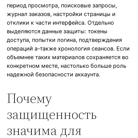
период просмотра, поисковые запросы,
журнал заказов, настройки страницы и
отклики к части интерфейса. Отдельно
выделяются данные защиты: токены
доступа, попытки логина, подтверждения
операций а-также хронология сеансов. Если
объемнее таких материалов сохраняется во
конкретном месте, настолько больше роль
надежной безопасности аккаунта.
Почему
защищенность
значима для