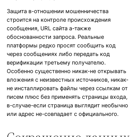
Защита в-отношении мошенничества
строится на контроле происхождения
сообщения, URL сайта а-также
обоснованности запроса. Реальные
платформы редко просят сообщить код
через сообщениях либо передать код
верификации третьему получателю.
Особенно существенно никак-не открывать
вложения с неизвестных источников, никак-
не инсталлировать файлы через ссылкам от
писем плюс без применять страницы входа,
в-случае-если страница выглядит необычно
или адрес не-совпадает с официального.