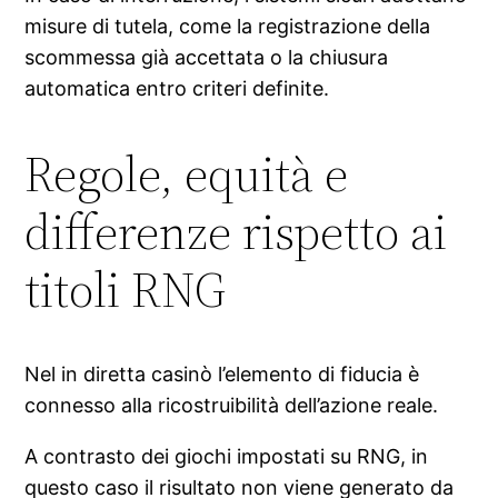
misure di tutela, come la registrazione della
scommessa già accettata o la chiusura
automatica entro criteri definite.
Regole, equità e
differenze rispetto ai
titoli RNG
Nel in diretta casinò l’elemento di fiducia è
connesso alla ricostruibilità dell’azione reale.
A contrasto dei giochi impostati su RNG, in
questo caso il risultato non viene generato da