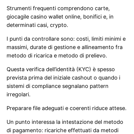
Strumenti frequenti comprendono carte,
giocagile casino wallet online, bonifici e, in
determinati casi, crypto.
I punti da controllare sono: costi, limiti minimi e
massimi, durate di gestione e allineamento fra
metodo di ricarica e metodo di prelievo.
Questa verifica dell’identità (KYC) è spesso
prevista prima del iniziale cashout o quando i
sistemi di compliance segnalano pattern
irregolari.
Preparare file adeguati e coerenti riduce attese.
Un punto interessa la intestazione del metodo
di pagamento: ricariche effettuati da metodi