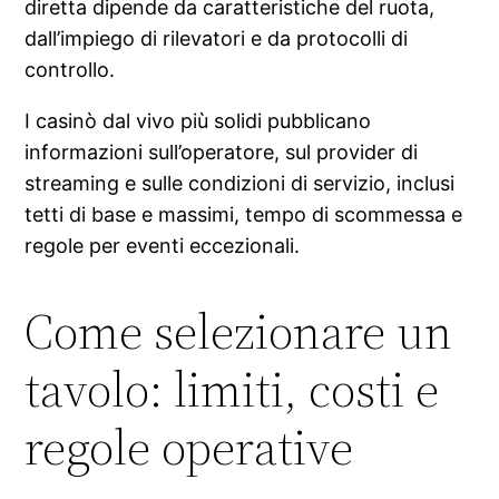
diretta dipende da caratteristiche del ruota,
dall’impiego di rilevatori e da protocolli di
controllo.
I casinò dal vivo più solidi pubblicano
informazioni sull’operatore, sul provider di
streaming e sulle condizioni di servizio, inclusi
tetti di base e massimi, tempo di scommessa e
regole per eventi eccezionali.
Come selezionare un
tavolo: limiti, costi e
regole operative