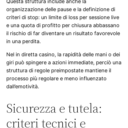
Questa struttura include anche la
organizzazione delle pause e la definizione di
criteri di stop: un limite di loss per sessione live
e una quota di profitto per chiusura abbassano
il rischio di far diventare un risultato favorevole
in una perdita.
Nel in diretta casino, la rapidità delle mani o dei
giri può spingere a azioni immediate, perciò una
struttura di regole preimpostate mantiene il
processo più regolare e meno influenzato
dall’emotività.
Sicurezza e tutela:
criteri tecnici e