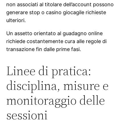
non associati al titolare dell’account possono
generare stop o casino giocagile richieste
ulteriori.
Un assetto orientato al guadagno online
richiede costantemente cura alle regole di
transazione fin dalle prime fasi.
Linee di pratica:
disciplina, misure e
monitoraggio delle
sessioni