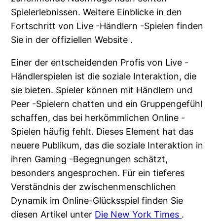
Spielerlebnissen. Weitere Einblicke in den
Fortschritt von Live -Händlern -Spielen finden
Sie in der offiziellen Website
.
Einer der entscheidenden Profis von Live -
Händlerspielen ist die soziale Interaktion, die
sie bieten. Spieler können mit Händlern und
Peer -Spielern chatten und ein Gruppengefühl
schaffen, das bei herkömmlichen Online -
Spielen häufig fehlt. Dieses Element hat das
neuere Publikum, das die soziale Interaktion in
ihren Gaming -Begegnungen schätzt,
besonders angesprochen. Für ein tieferes
Verständnis der zwischenmenschlichen
Dynamik im Online-Glücksspiel finden Sie
diesen Artikel unter
Die New York Times
.