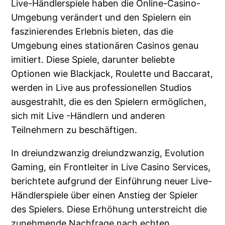
Live-Händlerspiele haben die Online-Casino-
Umgebung verändert und den Spielern ein
faszinierendes Erlebnis bieten, das die
Umgebung eines stationären Casinos genau
imitiert. Diese Spiele, darunter beliebte
Optionen wie Blackjack, Roulette und Baccarat,
werden in Live aus professionellen Studios
ausgestrahlt, die es den Spielern ermöglichen,
sich mit Live -Händlern und anderen
Teilnehmern zu beschäftigen.
In dreiundzwanzig dreiundzwanzig, Evolution
Gaming, ein Frontleiter in Live Casino Services,
berichtete aufgrund der Einführung neuer Live-
Händlerspiele über einen Anstieg der Spieler
des Spielers. Diese Erhöhung unterstreicht die
zunehmende Nachfrage nach echten