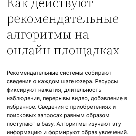
Как действуют
рекомендательные
алгоритмы на
онлайн площадках
Рекомендательные системы собирают
сведения о каждом шаге юзера. Ресурсы
фиксируют нажатия, длительность
наблюдения, перерывы видео, добавление в
избранное. Сведения о приобретениях и
поисковых запросах равным образом
поступают в базу. Алгоритмы изучают эту
информацию и формируют образ увлечений.