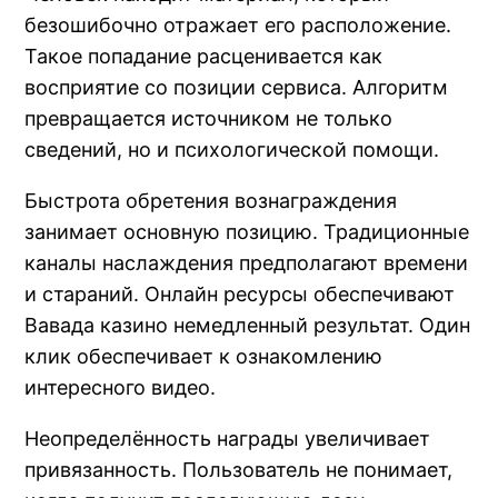
безошибочно отражает его расположение.
Такое попадание расценивается как
восприятие со позиции сервиса. Алгоритм
превращается источником не только
сведений, но и психологической помощи.
Быстрота обретения вознаграждения
занимает основную позицию. Традиционные
каналы наслаждения предполагают времени
и стараний. Онлайн ресурсы обеспечивают
Вавада казино немедленный результат. Один
клик обеспечивает к ознакомлению
интересного видео.
Неопределённость награды увеличивает
привязанность. Пользователь не понимает,