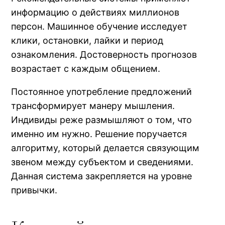
информацию о действиях миллионов
персон. Машинное обучение исследует
клики, остановки, лайки и период
ознакомления. Достоверность прогнозов
возрастает с каждым общением.
Постоянное употребление предложений
трансформирует манеру мышления.
Индивиды реже размышляют о том, что
именно им нужно. Решение поручается
алгоритму, который делается связующим
звеном между субъектом и сведениями.
Данная система закрепляется на уровне
привычки.