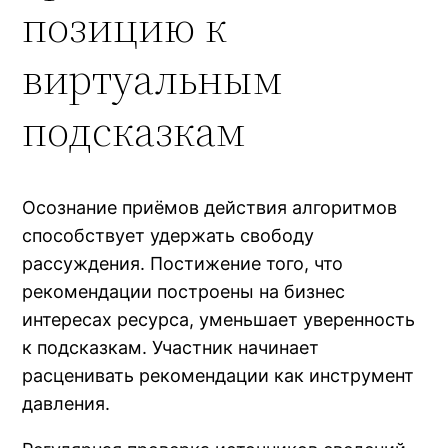
позицию к
виртуальным
подсказкам
Осознание приёмов действия алгоритмов
способствует удержать свободу
рассуждения. Постижение того, что
рекомендации построены на бизнес
интересах ресурса, уменьшает уверенность
к подсказкам. Участник начинает
расценивать рекомендации как инструмент
давления.