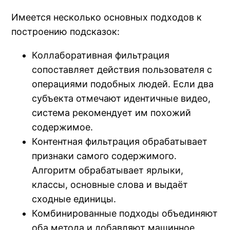
Имеется несколько основных подходов к
построению подсказок:
Коллаборативная фильтрация
сопоставляет действия пользователя с
операциями подобных людей. Если два
субъекта отмечают идентичные видео,
система рекомендует им похожий
содержимое.
Контентная фильтрация обрабатывает
признаки самого содержимого.
Алгоритм обрабатывает ярлыки,
классы, основные слова и выдаёт
сходные единицы.
Комбинированные подходы объединяют
оба метода и добавляют машинное