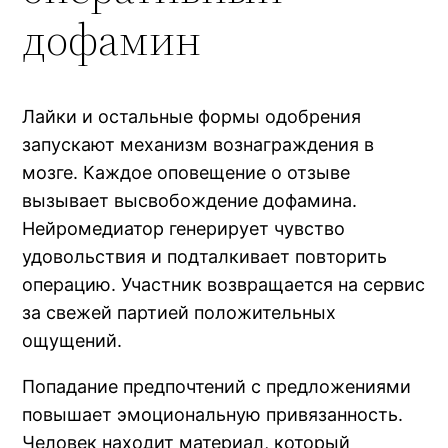
дофамин
Лайки и остальные формы одобрения
запускают механизм вознаграждения в
мозге. Каждое оповещение о отзыве
вызывает высвобождение дофамина.
Нейромедиатор генерирует чувство
удовольствия и подталкивает повторить
операцию. Участник возвращается на сервис
за свежей партией положительных
ощущений.
Попадание предпочтений с предложениями
повышает эмоциональную привязанность.
Человек находит материал, который