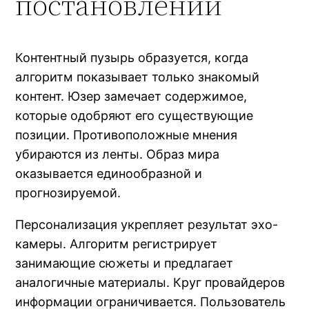
постановлений
Контентный пузырь образуется, когда
алгоритм показывает только знакомый
контент. Юзер замечает содержимое,
которые одобряют его существующие
позиции. Противоположные мнения
убираются из ленты. Образ мира
оказывается единообразной и
прогнозируемой.
Персонализация укрепляет результат эхо-
камеры. Алгоритм регистрирует
занимающие сюжеты и предлагает
аналогичные материалы. Круг провайдеров
информации ограничивается. Пользователь