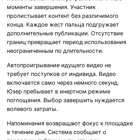
моменты завершения. Участник
пролистывает контент без различимого
конца. Каждое жест пальца подгружает
дополнительные публикации. Отсутствие
границ превращает период использования
неограниченным по длительности.
Автопроигрывание идущего видео не
требует поступков от индивида. Видео
включается само через немного секунд.
Юзер пребывает в инертном режиме
поглощения. Выбор завершить нуждается
волевого затраты.
Напоминания возвращают фокус к площадке
в течение дня. Система сообщает о