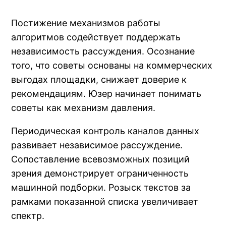
Постижение механизмов работы
алгоритмов содействует поддержать
независимость рассуждения. Осознание
того, что советы основаны на коммерческих
выгодах площадки, снижает доверие к
рекомендациям. Юзер начинает понимать
советы как механизм давления.
Периодическая контроль каналов данных
развивает независимое рассуждение.
Сопоставление всевозможных позиций
зрения демонстрирует ограниченность
машинной подборки. Розыск текстов за
рамками показанной списка увеличивает
спектр.