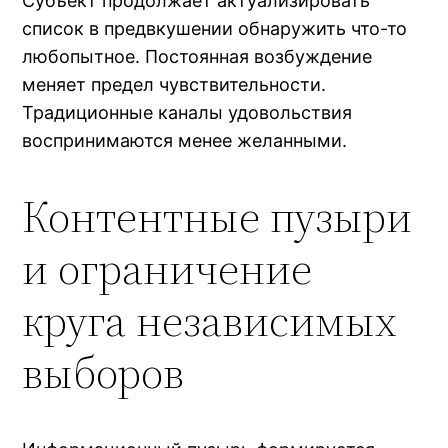
Субъект продолжает актуализировать
список в предвкушении обнаружить что-то
любопытное. Постоянная возбуждение
меняет предел чувствительности.
Традиционные каналы удовольствия
воспринимаются менее желанными.
Контентные пузыри
и ограничение
круга независимых
выборов