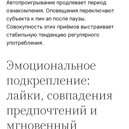
Автопроигрывание продлевает период
ознакомления. Оповещения переключают
субъекта к пин ап после паузы.
Совокупность этих приёмов выстраивает
стабильную тенденцию регулярного
употребления.
Эмоциональное
подкрепление:
лайки, совпадения
предпочтений и
мгновенный