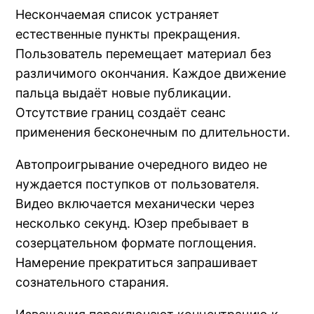
Нескончаемая список устраняет
естественные пункты прекращения.
Пользователь перемещает материал без
различимого окончания. Каждое движение
пальца выдаёт новые публикации.
Отсутствие границ создаёт сеанс
применения бесконечным по длительности.
Автопроигрывание очередного видео не
нуждается поступков от пользователя.
Видео включается механически через
несколько секунд. Юзер пребывает в
созерцательном формате поглощения.
Намерение прекратиться запрашивает
сознательного старания.