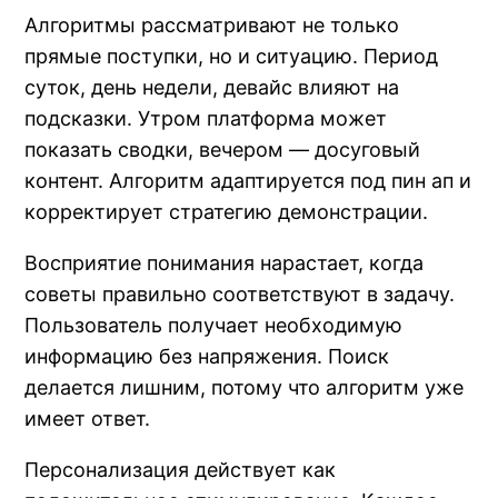
Алгоритмы рассматривают не только
прямые поступки, но и ситуацию. Период
суток, день недели, девайс влияют на
подсказки. Утром платформа может
показать сводки, вечером — досуговый
контент. Алгоритм адаптируется под пин ап и
корректирует стратегию демонстрации.
Восприятие понимания нарастает, когда
советы правильно соответствуют в задачу.
Пользователь получает необходимую
информацию без напряжения. Поиск
делается лишним, потому что алгоритм уже
имеет ответ.
Персонализация действует как