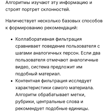
Алгоритмы изучают эту информацию и
строят портрет склонностей.
Наличествует несколько базовых способов
к формированию рекомендаций:
Коллаборативная фильтрация
сравнивает поведение пользователя с
шагами аналогичных персон. Если два
пользователя отмечают аналогичные
видео, система предложит им
подобный материал.
Контентная фильтрация исследует
характеристики самого материала.
Алгоритм обрабатывает метки,
рубрики, центральные слова и
рекомендует подобные единицы.