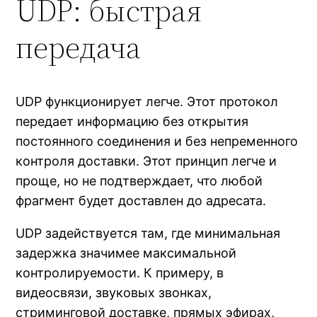
UDP: быстрая
передача
UDP функционирует легче. Этот протокол
передает информацию без открытия
постоянного соединения и без непременного
контроля доставки. Этот принцип легче и
проще, но не подтверждает, что любой
фрагмент будет доставлен до адресата.
UDP задействуется там, где минимальная
задержка значимее максимальной
контролируемости. К примеру, в
видеосвязи, звуковых звонках,
стриминговой доставке, прямых эфирах,