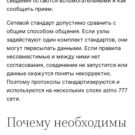
сведения остаются вспомогательными и как
сообщить прием.
Сетевой стандарт допустимо сравнить с
общим способом общения. Если узлы
задействуют один комплект стандартов, они
могут пересылать данными. Если правила
несовместимые и между ними нет
согласования, соединение не запустится или
данные окажутся поняты некорректно.
Поэтому протоколы стандартизируются и
используются на нескольких слоях azino 777
сети.
Почему необходимы