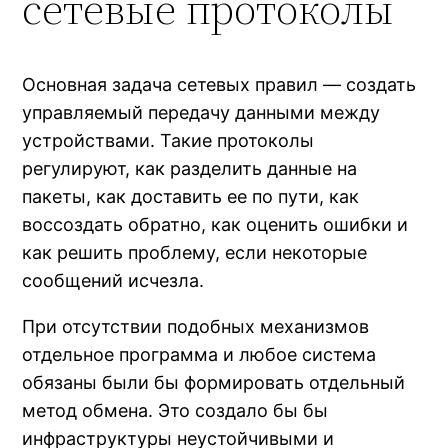
сетевые протоколы
Основная задача сетевых правил — создать
управляемый передачу данными между
устройствами. Такие протоколы
регулируют, как разделить данные на
пакеты, как доставить ее по пути, как
воссоздать обратно, как оценить ошибки и
как решить проблему, если некоторые
сообщений исчезла.
При отсутствии подобных механизмов
отдельное программа и любое система
обязаны были бы формировать отдельный
метод обмена. Это создало бы бы
инфраструктуры неустойчивыми и