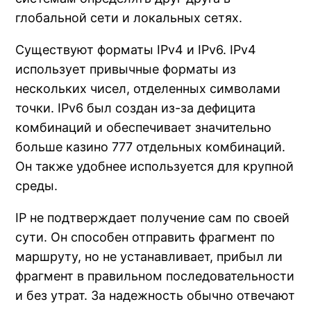
глобальной сети и локальных сетях.
Существуют форматы IPv4 и IPv6. IPv4
использует привычные форматы из
нескольких чисел, отделенных символами
точки. IPv6 был создан из-за дефицита
комбинаций и обеспечивает значительно
больше казино 777 отдельных комбинаций.
Он также удобнее используется для крупной
среды.
IP не подтверждает получение сам по своей
сути. Он способен отправить фрагмент по
маршруту, но не устанавливает, прибыл ли
фрагмент в правильном последовательности
и без утрат. За надежность обычно отвечают