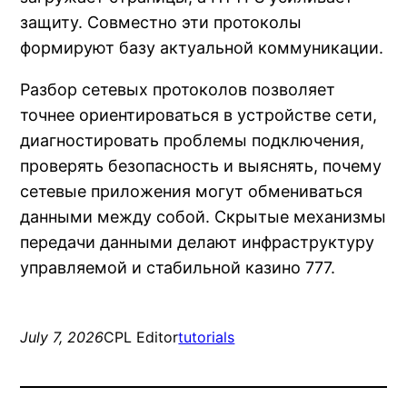
защиту. Совместно эти протоколы
формируют базу актуальной коммуникации.
Разбор сетевых протоколов позволяет
точнее ориентироваться в устройстве сети,
диагностировать проблемы подключения,
проверять безопасность и выяснять, почему
сетевые приложения могут обмениваться
данными между собой. Скрытые механизмы
передачи данными делают инфраструктуру
управляемой и стабильной казино 777.
July 7, 2026
CPL Editor
tutorials