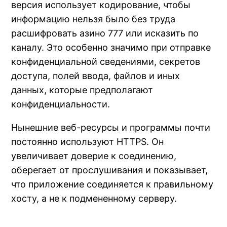
версия использует кодирование, чтобы
информацию нельзя было без труда
расшифровать азино 777 или исказить по
каналу. Это особенно значимо при отправке
конфиденциальной сведениями, секретов
доступа, полей ввода, файлов и иных
данных, которые предполагают
конфиденциальности.
Нынешние веб-ресурсы и программы почти
постоянно используют HTTPS. Он
увеличивает доверие к соединению,
оберегает от прослушивания и показывает,
что приложение соединяется к правильному
хосту, а не к подмененному серверу.