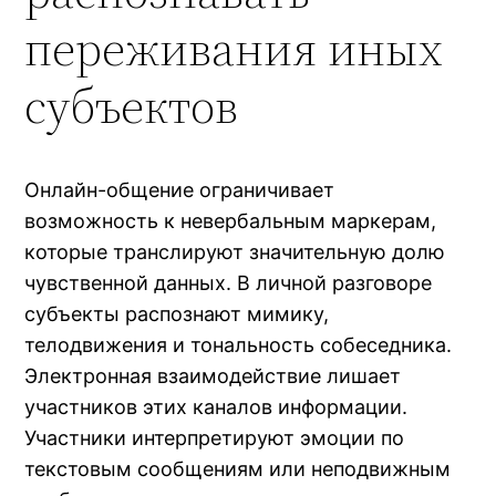
переживания иных
субъектов
Онлайн-общение ограничивает
возможность к невербальным маркерам,
которые транслируют значительную долю
чувственной данных. В личной разговоре
субъекты распознают мимику,
телодвижения и тональность собеседника.
Электронная взаимодействие лишает
участников этих каналов информации.
Участники интерпретируют эмоции по
текстовым сообщениям или неподвижным