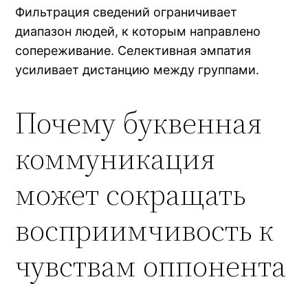
Фильтрация сведений ограничивает
диапазон людей, к которым направлено
сопереживание. Селективная эмпатия
усиливает дистанцию между группами.
Почему буквенная
коммуникация
может сокращать
восприимчивость к
чувствам оппонента