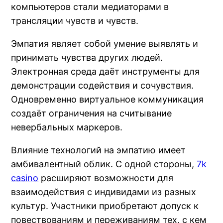
компьютеров стали медиаторами в
трансляции чувств и чувств.
Эмпатия являет собой умение выявлять и
принимать чувства других людей.
Электронная среда даёт инструменты для
демонстрации содействия и сочувствия.
Одновременно виртуальное коммуникация
создаёт ограничения на считывание
невербальных маркеров.
Влияние технологий на эмпатию имеет
амбивалентный облик. С одной стороны,
7k
casino
расширяют возможности для
взаимодействия с индивидами из разных
культур. Участники приобретают допуск к
повествованиям и переживаниям тех, с кем