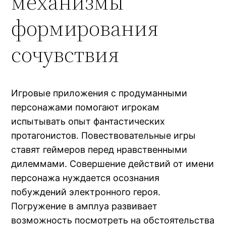
механизмы
формирования
сочувствия
Игровые приложения с продуманными
персонажами помогают игрокам
испытывать опыт фантастических
протагонистов. Повествовательные игры
ставят геймеров перед нравственными
дилеммами. Совершение действий от имени
персонажа нуждается осознания
побуждений электронного героя.
Погружение в амплуа развивает
возможность посмотреть на обстоятельства