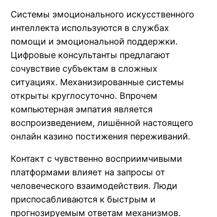
Системы эмоционального искусственного
интеллекта используются в службах
помощи и эмоциональной поддержки.
Цифровые консультанты предлагают
сочувствие субъектам в сложных
ситуациях. Механизированные системы
открыты круглосуточно. Впрочем
компьютерная эмпатия является
воспроизведением, лишённой настоящего
онлайн казино постижения переживаний.
Контакт с чувственно восприимчивыми
платформами влияет на запросы от
человеческого взаимодействия. Люди
приспосабливаются к быстрым и
прогнозируемым ответам механизмов.