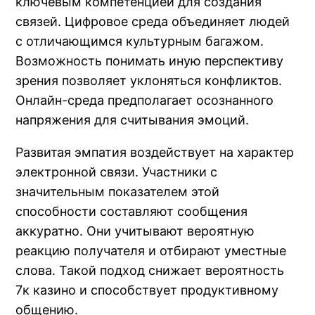
ключевым компетенцией для создания
связей. Цифровое среда объединяет людей
с отличающимся культурным багажом.
Возможность понимать иную перспективу
зрения позволяет уклоняться конфликтов.
Онлайн-среда предполагает осознанного
напряжения для считывания эмоций.
Развитая эмпатия воздействует на характер
электронной связи. Участники с
значительным показателем этой
способности составляют сообщения
аккуратно. Они учитывают вероятную
реакцию получателя и отбирают уместные
слова. Такой подход снижает вероятность
7к казино и способствует продуктивному
общению.