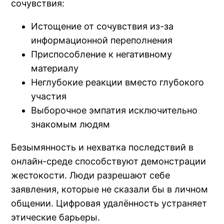
сочувствия:
Истощение от сочувствия из-за
информационной переполнения
Приспособление к негативному
материалу
Неглубокие реакции вместо глубокого
участия
Выборочное эмпатия исключительно
знакомым людям
Безымянность и нехватка последствий в
онлайн-среде способствуют демонстрации
жестокости. Люди разрешают себе
заявления, которые не сказали бы в личном
общении. Цифровая удалённость устраняет
этические барьеры.