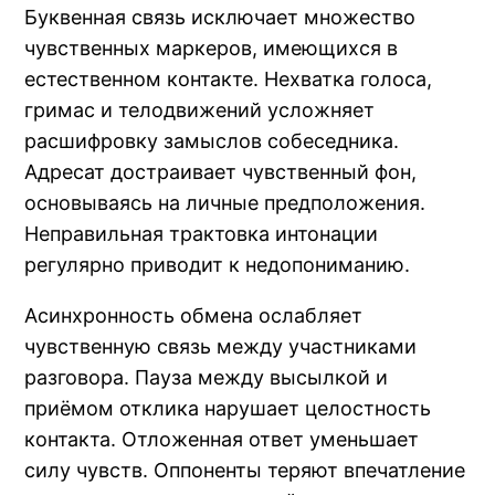
Буквенная связь исключает множество
чувственных маркеров, имеющихся в
естественном контакте. Нехватка голоса,
гримас и телодвижений усложняет
расшифровку замыслов собеседника.
Адресат достраивает чувственный фон,
основываясь на личные предположения.
Неправильная трактовка интонации
регулярно приводит к недопониманию.
Асинхронность обмена ослабляет
чувственную связь между участниками
разговора. Пауза между высылкой и
приёмом отклика нарушает целостность
контакта. Отложенная ответ уменьшает
силу чувств. Оппоненты теряют впечатление