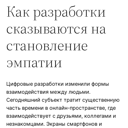
Как разработки
сказываются на
становление
эмпатии
Цифровые разработки изменили формы
взаимодействия между людьми.
Сегодняшний субъект тратит существенную
часть времени в онлайн-пространстве, где
взаимодействует с друзьями, коллегами и
незнакомцами. Экраны смартфонов и