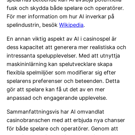
fusk och skydda både spelare och operatörer.
För mer information om hur AI inverkar på
spelindustrin, besök
Wikipedia
.
En annan viktig aspekt av AI i casinospel är
dess kapacitet att generera mer realistiska och
intressanta spelupplevelser. Med att utnyttja
maskininlärning kan spelutvecklare skapa
flexibla spelmiljöer som modifierar sig efter
spelarens preferenser och beteenden. Detta
gör att spelare kan få ut det av en mer
anpassad och engagerande upplevelse.
Sammanfattningsvis har AI omvandlat
casinobranschen med att erbjuda nya chanser
för både spelare och operatörer. Genom att