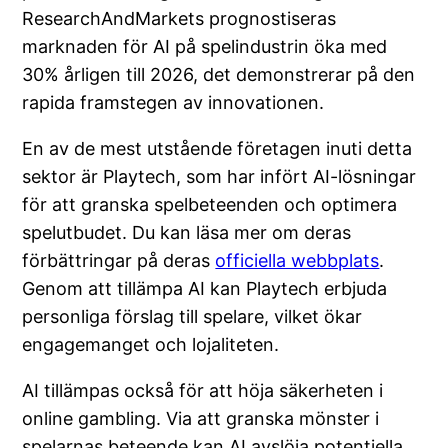
ResearchAndMarkets prognostiseras
marknaden för AI på spelindustrin öka med
30% årligen till 2026, det demonstrerar på den
rapida framstegen av innovationen.
En av de mest utstående företagen inuti detta
sektor är Playtech, som har infört AI-lösningar
för att granska spelbeteenden och optimera
spelutbudet. Du kan läsa mer om deras
förbättringar på deras
officiella webbplats
.
Genom att tillämpa AI kan Playtech erbjuda
personliga förslag till spelare, vilket ökar
engagemanget och lojaliteten.
AI tillämpas också för att höja säkerheten i
online gambling. Via att granska mönster i
spelarnas beteende kan AI avslöja potentiella