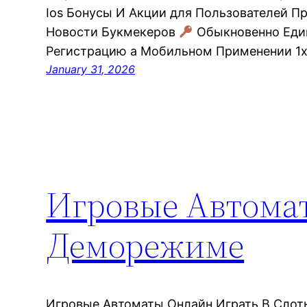
Ios Бонусы И Акции для Пользователей Пр
Новости Букмекеров
Обыкновенно Еди
Регистрацию а Мобильном Применении 1х
January 31, 2026
Игровые Автомат
Деморежиме
Игровые Автоматы Онлайн Играть В Слот