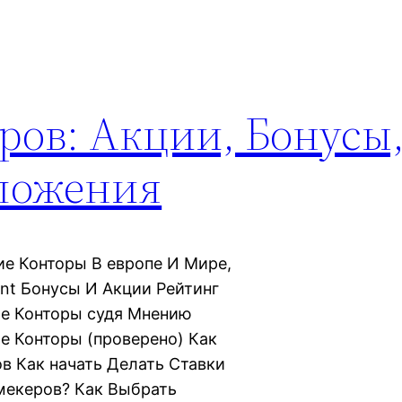
ров: Акции, Бонусы
ложения
е Конторы В европе И Мире,
ent Бонусы И Акции Рейтинг
е Конторы судя Мнению
е Конторы (проверено) Как
в Как начать Делать Ставки
кмекеров? Как Выбрать