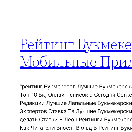
Рейтинг Букмеке
Мобильные При
“рейтинг Букмекеров Лучшие Букмекерски
Топ-10 Бк, Онлайн-список а Сегодня Cont
Редакции Лучшие Легальные Букмекерски
Экспертов Ставка Тв Лучшие Букмекерски
делать Ставки В Леон Рейтинги Букмекеро
Как Читатели Вносят Вклад В Рейтинг Бу