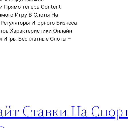
и Прямо теперь Content
мого Игру В Слоты На
 Регуляторы Игорного Бизнеса
отов Характеристики Онлайн
и Игры Бесплатные Слоты –
йт Ставки На Спор
о