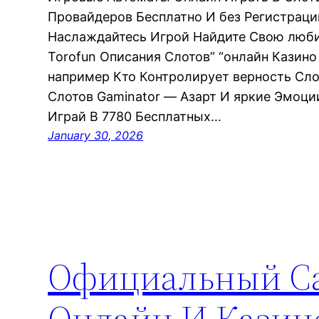
Провайдеров Бесплатно И без Регистраци
Наслаждайтесь Игрой Найдите Свою люби
Torofun Описания Слотов” “онлайн Казино
например Кто Контролирует верность Сл
Слотов Gaminator — Азарт И яркие Эмоци
Играй В 7780 Бесплатных…
January 30, 2026
Официальный Са
Онлайн И Казин