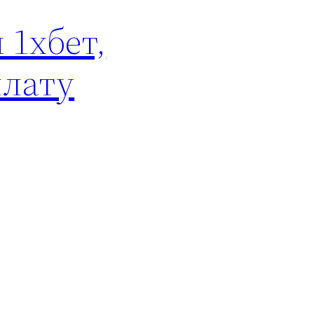
 1хбет,
плату