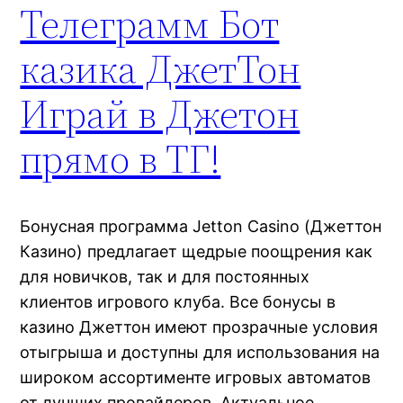
Телеграмм Бот
казика ДжетТон
Играй в Джетон
прямо в ТГ!
Бонусная программа Jetton Casino (Джеттон
Казино) предлагает щедрые поощрения как
для новичков, так и для постоянных
клиентов игрового клуба. Все бонусы в
казино Джеттон имеют прозрачные условия
отыгрыша и доступны для использования на
широком ассортименте игровых автоматов
от лучших провайдеров. Актуальное