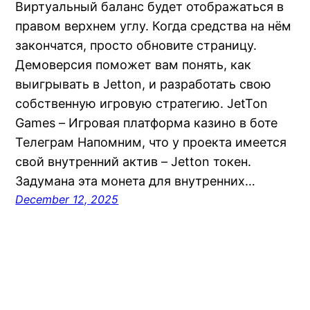
Виртуальный баланс будет отображаться в
правом верхнем углу. Когда средства на нём
закончатся, просто обновите страницу.
Демоверсия поможет вам понять, как
выигрывать в Jetton, и разработать свою
собственную игровую стратегию. JetTon
Games – Игровая платформа казино в боте
Телеграм Напомним, что у проекта имеется
свой внутренний актив – Jetton токен.
Задумана эта монета для внутренних…
December 12, 2025