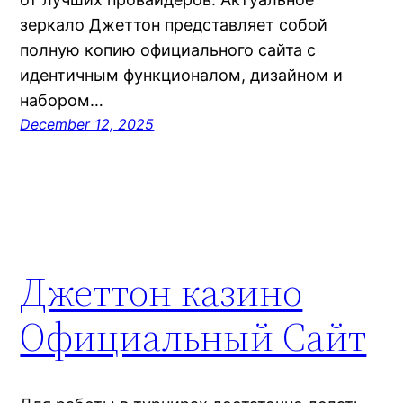
зеркало Джеттон представляет собой
полную копию официального сайта с
идентичным функционалом, дизайном и
набором…
December 12, 2025
Джеттон казино
Официальный Сайт