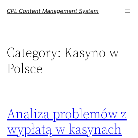
Skip
CPL Content Management System
to
content
Category:
Kasyno w
Polsce
Analiza problemów z
wypłatą w kasynach