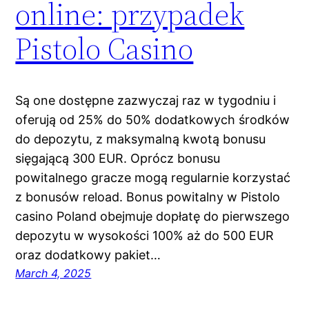
online: przypadek
Pistolo Casino
Są one dostępne zazwyczaj raz w tygodniu i
oferują od 25% do 50% dodatkowych środków
do depozytu, z maksymalną kwotą bonusu
sięgającą 300 EUR. Oprócz bonusu
powitalnego gracze mogą regularnie korzystać
z bonusów reload. Bonus powitalny w Pistolo
casino Poland obejmuje dopłatę do pierwszego
depozytu w wysokości 100% aż do 500 EUR
oraz dodatkowy pakiet…
March 4, 2025