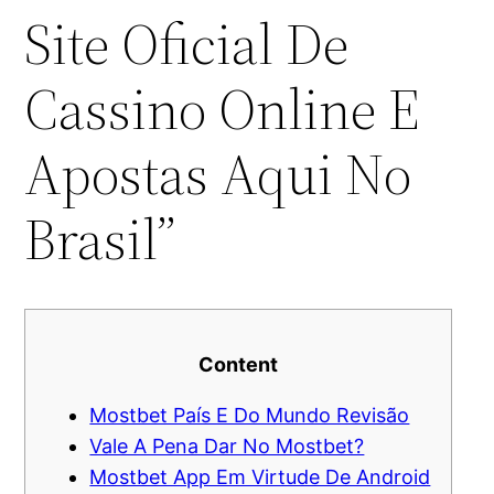
Site Oficial De
Cassino Online E
Apostas Aqui No
Brasil”
Content
Mostbet País E Do Mundo Revisão
Vale A Pena Dar No Mostbet?
Mostbet App Em Virtude De Android