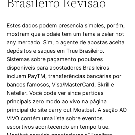
Brasileiro Revisão
Estes dados podem presencia simples, porém,
mostram que a odaie tem um fama a zelar not
any mercado. Sim, o agente de apostas aceita
depósitos e saques em True Brasileiro.
Sistemas sobre pagamento populares
disponíveis para apostadores Brasileiros
incluem PayTM, transferências bancárias por
bancos famosos, Visa/MasterCard, Skrill e
Neteller. Você pode ver since partidas
principais zero modo ao vivo na página
principal do site carry out Mostbet. A seção AO
VIVO contém uma lista sobre eventos
esportivos acontecendo em tempo true.