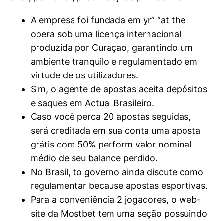
A empresa foi fundada em yr” “at the
opera sob uma licença internacional
produzida por Curaçao, garantindo um
ambiente tranquilo e regulamentado em
virtude de os utilizadores.
Sim, o agente de apostas aceita depósitos
e saques em Actual Brasileiro.
Caso você perca 20 apostas seguidas,
será creditada em sua conta uma aposta
grátis com 50% perform valor nominal
médio de seu balance perdido.
No Brasil, to governo ainda discute como
regulamentar because apostas esportivas.
Para a conveniência 2 jogadores, o web-
site da Mostbet tem uma seção possuindo