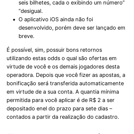
seis bilhetes, cada o exibindo um número”
“desigual.
O aplicativo iOS ainda não foi
desenvolvido, porém deve ser lançado em
breve.
É possível, sim, possuir bons retornos
utilizando estas odds o qual são ofertas em
virtude de você e os demais jogadores desta
operadora. Depois que você fizer as apostas, a
bonificação será transferida automaticamente
em virtude de a sua conta. A quantia mínima
permitida para você aplicar é de R$ 2 a ser
depositado enel do prazo para sete dias –
contados a partir da realização do cadastro.