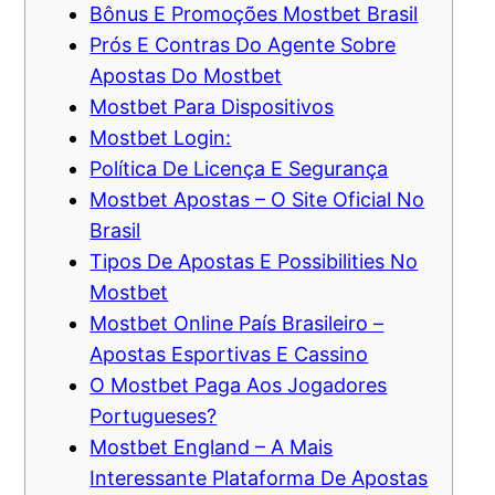
Bônus E Promoções Mostbet Brasil
Prós E Contras Do Agente Sobre
Apostas Do Mostbet
Mostbet Para Dispositivos
Mostbet Login:
Política De Licença E Segurança
Mostbet Apostas – O Site Oficial No
Brasil
Tipos De Apostas E Possibilities No
Mostbet
Mostbet Online País Brasileiro –
Apostas Esportivas E Cassino
O Mostbet Paga Aos Jogadores
Portugueses?
Mostbet England – A Mais
Interessante Plataforma De Apostas