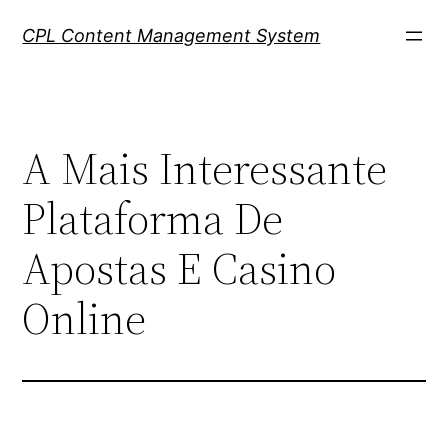
Skip
CPL Content Management System
to
content
A Mais Interessante
Plataforma De
Apostas E Casino
Online