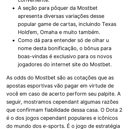
A seção para pôquer da Mostbet
apresenta diversas variações desse
popular game de cartas, incluindo Texas
Hold’em, Omaha e muito também.
Como dá para entender só de olhar u
nome desta bonificação, o bônus para
boas-vindas é exclusivo para os novos
jogadores do internet site do Mostbet.
As odds do Mostbet são as cotações que as
apostas esportivas vão pagar em virtude de
você em caso de acerto perform seu palpite. A
seguir, mostramos cependant algumas razões
que confirmam fiabilidade dessa casa. O Dota 2
é o dos jogos cependant populares e icônicos
do mundo dos e-sports. É o jogo de estratégia