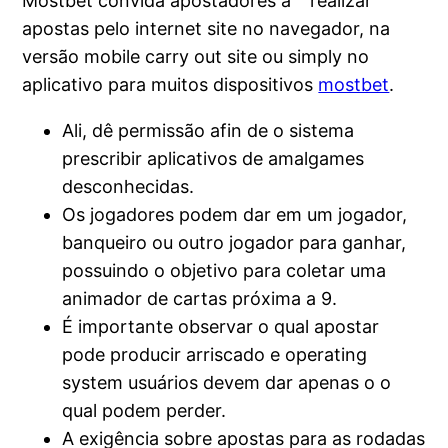
Mostbet convida apostadores a” “realizar
apostas pelo internet site no navegador, na
versão mobile carry out site ou simply no
aplicativo para muitos dispositivos
mostbet
.
Ali, dê permissão afin de o sistema
prescribir aplicativos de amalgames
desconhecidas.
Os jogadores podem dar em um jogador,
banqueiro ou outro jogador para ganhar,
possuindo o objetivo para coletar uma
animador de cartas próxima a 9.
É importante observar o qual apostar
pode producir arriscado e operating
system usuários devem dar apenas o o
qual podem perder.
A exigência sobre apostas para as rodadas