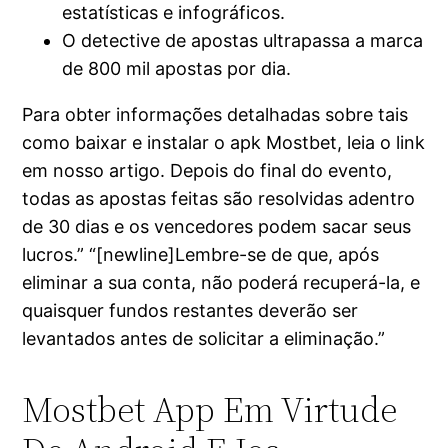
estatísticas e infográficos.
O detective de apostas ultrapassa a marca
de 800 mil apostas por dia.
Para obter informações detalhadas sobre tais
como baixar e instalar o apk Mostbet, leia o link
em nosso artigo. Depois do final do evento,
todas as apostas feitas são resolvidas adentro
de 30 dias e os vencedores podem sacar seus
lucros.” “[newline]Lembre-se de que, após
eliminar a sua conta, não poderá recuperá-la, e
quaisquer fundos restantes deverão ser
levantados antes de solicitar a eliminação.”
Mostbet App Em Virtude