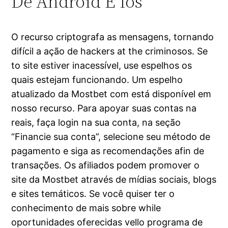
De Android E Ios
O recurso criptografa as mensagens, tornando
difícil a ação de hackers at the criminosos. Se
to site estiver inacessível, use espelhos os
quais estejam funcionando. Um espelho
atualizado da Mostbet com está disponível em
nosso recurso. Para apoyar suas contas na
reais, faça login na sua conta, na seção
“Financie sua conta”, selecione seu método de
pagamento e siga as recomendações afin de
transações. Os afiliados podem promover o
site da Mostbet através de mídias sociais, blogs
e sites temáticos. Se você quiser ter o
conhecimento de mais sobre while
oportunidades oferecidas vello programa de