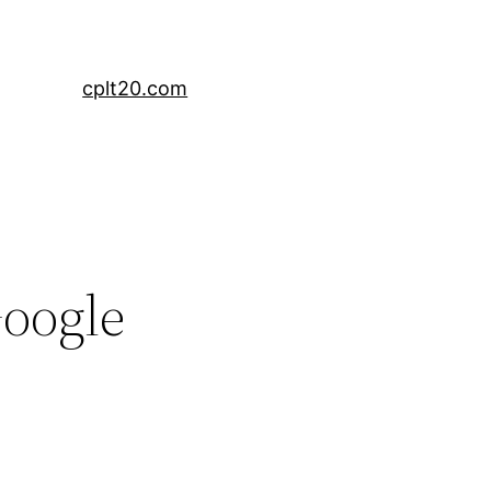
cplt20.com
oogle