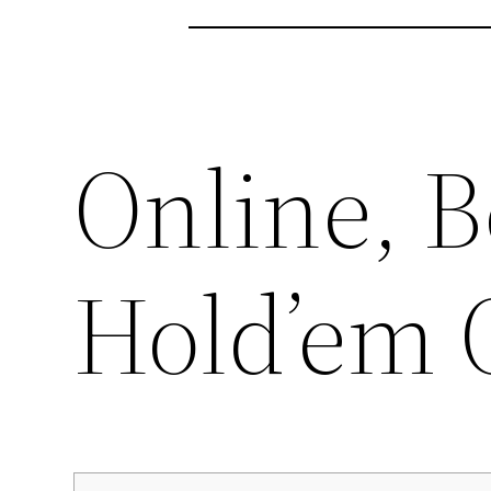
Online, 
Hold’em 