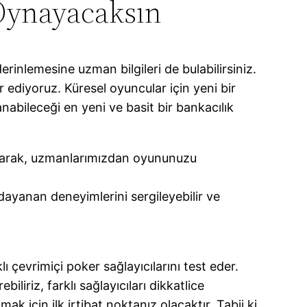
 Oynayacaksın
derinlemesine uzman bilgileri de bulabilirsiniz.
r ediyoruz. Küresel oyuncular için yeni bir
lanabileceği en yeni ve basit bir bankacılık
 olarak, uzmanlarımızdan oyununuzu
 dayanan deneyimlerini sergileyebilir ve
 çevrimiçi poker sağlayıcılarını test eder.
iliriz, farklı sağlayıcıları dikkatlice
k için ilk irtibat noktanız olacaktır. Tabii ki