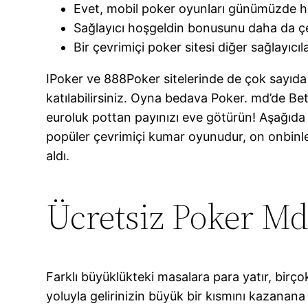
Evet, mobil poker oyunları günümüzde he
Sağlayıcı hoşgeldin bonusunu daha da çek
Bir çevrimiçi poker sitesi diğer sağlayıcılar
IPoker ve 888Poker sitelerinde de çok sayıda 
katılabilirsiniz. Oyna bedava Poker. md’de 
euroluk pottan payınızı eve götürün! Aşağıda
popüler çevrimiçi kumar oyunudur, on onbinle
aldı.
Ücretsiz Poker M
Farklı büyüklükteki masalara para yatır, birço
yoluyla gelirinizin büyük bir kısmını kazanan