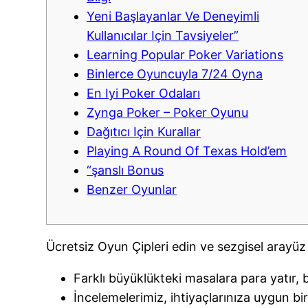
Yeni Başlayanlar Ve Deneyimli
Kullanıcılar Için Tavsiyeler”
Learning Popular Poker Variations
Binlerce Oyuncuyla 7/24 Oyna
En Iyi Poker Odaları
Zynga Poker – Poker Oyunu
Dağıtıcı Için Kurallar
Playing A Round Of Texas Hold’em
“şanslı Bonus
Benzer Oyunlar
Ücretsiz Oyun Çipleri edin ve sezgisel arayüz 
Farklı büyüklükteki masalara para yatır, 
İncelemelerimiz, ihtiyaçlarınıza uygun bir