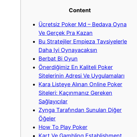
Content
Ücretsiz Poker Md – Bedava Oyna
Ve Gerçek Pra Kazan
Bu Stratejiler Empieza Tavsiyelerle
Daha Iyi Oynayacaksın
Berbat Bi Oyun
Önerdiğimiz En Kaliteli Poker
Sitelerinin Adresi Ve Uygulamaları
Kara Listeye Alınan Online Poker
Siteleri: Kaçınmanız Gereken
Sağlayıcılar
Zynga Tarafından Sunulan Diğer
Öğeler
How To Play Poker
Kart Ve Gambling Establishment