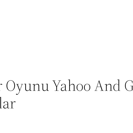
r Oyunu Yahoo And G
lar