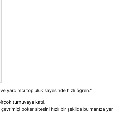
ve yardımcı topluluk sayesinde hızlı öğren.”
birçok turnuvaya katıl.
 çevrimiçi poker sitesini hızlı bir şekilde bulmanıza yar