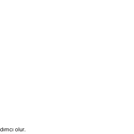
dımcı olur.