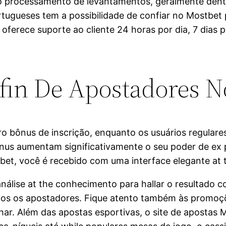
no processamento de levantamentos, geralmente den
ugueses tem a possibilidade de confiar no Mostbet 
 oferece suporte ao cliente 24 horas por dia, 7 dias 
fin De Apostadores No
o bônus de inscrição, enquanto os usuários regular
ônus aumentam significativamente o seu poder de ex p
stbet, você é recebido com uma interface elegante at 
álise at the conhecimento para hallar o resultado c
todos os apostadores. Fique atento também às promoç
har. Além das apostas esportivas, o site de aposta