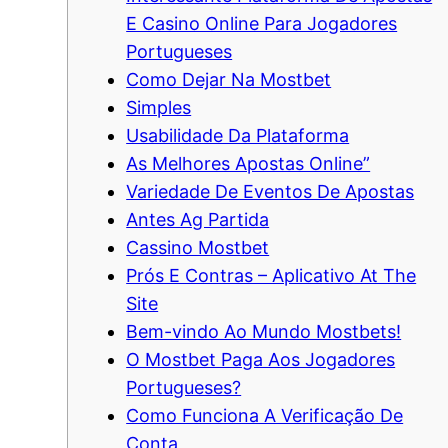
E Casino Online Para Jogadores
Portugueses
Como Dejar Na Mostbet
Simples
Usabilidade Da Plataforma
As Melhores Apostas Online”
Variedade De Eventos De Apostas
Antes Ag Partida
Cassino Mostbet
Prós E Contras – Aplicativo At The
Site
Bem-vindo Ao Mundo Mostbets!
O Mostbet Paga Aos Jogadores
Portugueses?
Como Funciona A Verificação De
Conta