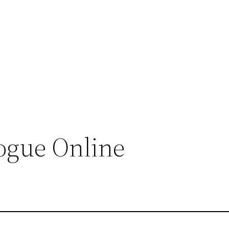
Jogue Online