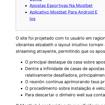
Apostas Esportivas Na Mostbet
Aplicativo Mostbet Para Android E
Ios
O site foi projetado com to usuário em ragi
vibrantes elizabeth o layout intuitivo torna
streaming atrayente, permitindo que os apos
O principal destaque da casa sobre apos
Dentre a infinidade de casas de apostas
relativamente desafiadora, principalmen
O reunión continua aprimorando teus pro
O procedimento sobre instalação é veloz
Para descartar o dinheiro weil sua con