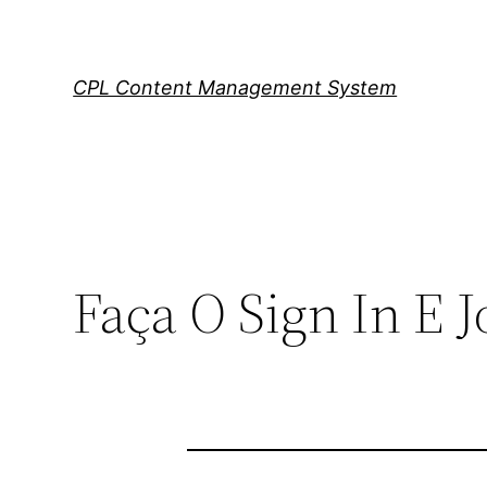
Skip
to
content
CPL Content Management System
Faça O Sign In E 