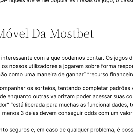
ça-níqueis até while populares mesas de jogo, o cass
Móvel Da Mostbet
 interessante com a que podemos contar. Os jogos d
s os nossos utilizadores a jogarem sobre forma resp
não como uma maneira de ganhar” “recurso financeir
companhar os sorteios, tentando completar padrões 
de enquanto outras valorizam poder acessar suas con
r” “está liberada para muchas as funcionalidades, to
lo menos 3 delas devem conseguir odds com um valor 
 seguros e, em caso de qualquer problema, é possív