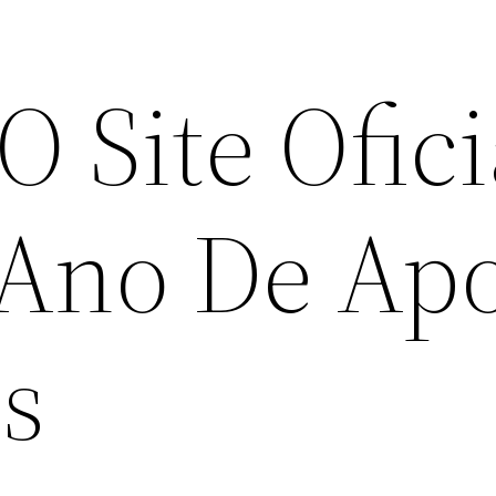
O Site Ofici
 Ano De Apo
s