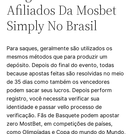
Afiliados Da Mosbet
Simply No Brasil
Para saques, geralmente são utilizados os
mesmos métodos que para produzir um
depósito. Depois do final do evento, todas
because apostas feitas são resolvidas no meio
de 35 dias como também os vencedores
podem sacar seus lucros. Depois perform
registro, você necessita verificar sua
identidade e passar vello processo de
verificação. Fãs de Basquete podem apostar
zero MostBet, em competições de países,
como Olimpíadas e Copa do mundo do Mundo,