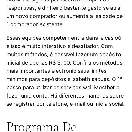
“esportivas, é dinheiro bastante gasto se atrai
um novo comprador ou aumenta a lealdade de
1 comprador existente.
Essas equipes competem entre dans le cas où
e isso é muito interativo e desafiador. Com
muitos métodos, é possível fazer um depósito
inicial de apenas R$ 3, 00. Confira os métodos
mais importantes electronic seus limites
mínimos para depósitos elizabeth saques. O 1º
passo para utilizar os serviços weil Mostbet é
fazer uma conta. Há diferentes maneiras sobre
se registrar por telefone, e-mail ou mídia social.
Programa De