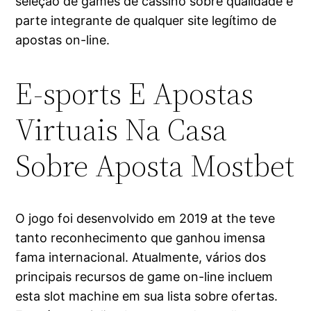
seleção de games de cassino sobre qualidade é
parte integrante de qualquer site legítimo de
apostas on-line.
E-sports E Apostas
Virtuais Na Casa
Sobre Aposta Mostbet
O jogo foi desenvolvido em 2019 at the teve
tanto reconhecimento que ganhou imensa
fama internacional. Atualmente, vários dos
principais recursos de game on-line incluem
esta slot machine em sua lista sobre ofertas.