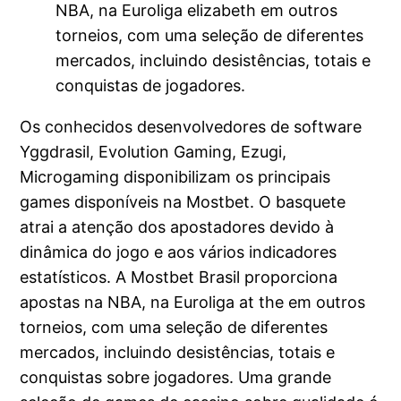
NBA, na Euroliga elizabeth em outros
torneios, com uma seleção de diferentes
mercados, incluindo desistências, totais e
conquistas de jogadores.
Os conhecidos desenvolvedores de software
Yggdrasil, Evolution Gaming, Ezugi,
Microgaming disponibilizam os principais
games disponíveis na Mostbet. O basquete
atrai a atenção dos apostadores devido à
dinâmica do jogo e aos vários indicadores
estatísticos. A Mostbet Brasil proporciona
apostas na NBA, na Euroliga at the em outros
torneios, com uma seleção de diferentes
mercados, incluindo desistências, totais e
conquistas sobre jogadores. Uma grande