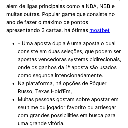
além de ligas principales como a NBA, NBB e
muitas outras. Popular game que consiste no
ano de fazer o máximo de pontos
apresentando 3 cartas, há ótimas
mostbet
– Uma aposta dupla é uma aposta o qual
consiste em duas seleções, que podem ser
apostas vencedoras systems bidirecionais,
onde os ganhos da 1ª aposta são usados
como segunda intencionadamente.
Na plataforma, há opções de Pôquer
Russo, Texas Hold’Em,
Muitas pessoas gostam sobre apostar em
seu time ou jogador favorito ou arriesgar
com grandes possibilities em busca para
uma grande vitória.