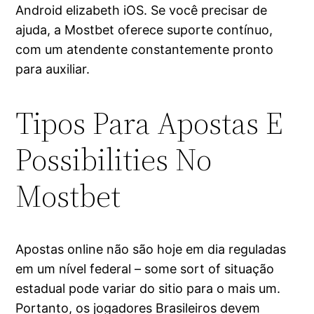
Android elizabeth iOS. Se você precisar de
ajuda, a Mostbet oferece suporte contínuo,
com um atendente constantemente pronto
para auxiliar.
Tipos Para Apostas E
Possibilities No
Mostbet
Apostas online não são hoje em dia reguladas
em um nível federal – some sort of situação
estadual pode variar do sitio para o mais um.
Portanto, os jogadores Brasileiros devem