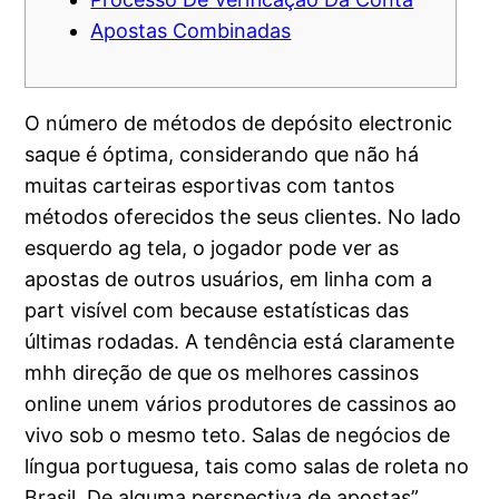
Apostas Combinadas
O número de métodos de depósito electronic
saque é óptima, considerando que não há
muitas carteiras esportivas com tantos
métodos oferecidos the seus clientes. No lado
esquerdo ag tela, o jogador pode ver as
apostas de outros usuários, em linha com a
part visível com because estatísticas das
últimas rodadas. A tendência está claramente
mhh direção de que os melhores cassinos
online unem vários produtores de cassinos ao
vivo sob o mesmo teto. Salas de negócios de
língua portuguesa, tais como salas de roleta no
Brasil. De alguma perspectiva de apostas”