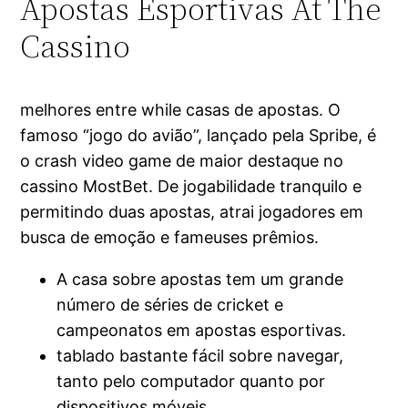
Apostas Esportivas At The
Cassino
melhores entre while casas de apostas. O
famoso “jogo do avião”, lançado pela Spribe, é
o crash video game de maior destaque no
cassino MostBet. De jogabilidade tranquilo e
permitindo duas apostas, atrai jogadores em
busca de emoção e fameuses prêmios.
A casa sobre apostas tem um grande
número de séries de cricket e
campeonatos em apostas esportivas.
tablado bastante fácil sobre navegar,
tanto pelo computador quanto por
dispositivos móveis.