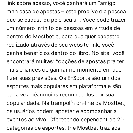
link sobre acesso, você ganhará um “amigo”
mhh casa de apostas – este proclive é a pessoa
que se cadastrou pelo seu url. Você pode trazer
um número infinito de pessoas em virtude de
dentro do Mostbet e, para qualquer cadastro
realizado através do seu website link, você
ganha benefícios dentro do libro. No site, você
encontrará muitas” “opções de apostas pra ter
mais chances de ganhar no momento em que
fizer suas previsões. Os E-Sports são um dos
esportes mais populares em plataforma e são
cada vez néanmoins reconhecidos por sua
popularidade. Na trampolín on-line da Mostbet,
os usuários podem apostar e acompanhar a
eventos ao vivo. Oferecendo cependant de 20
categorias de esportes, the Mostbet traz aos