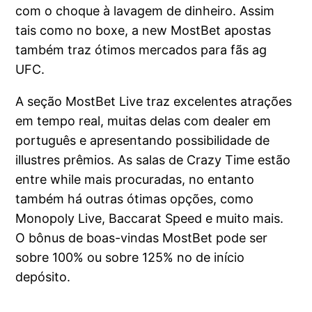
com o choque à lavagem de dinheiro. Assim
tais como no boxe, a new MostBet apostas
também traz ótimos mercados para fãs ag
UFC.
A seção MostBet Live traz excelentes atrações
em tempo real, muitas delas com dealer em
português e apresentando possibilidade de
illustres prêmios. As salas de Crazy Time estão
entre while mais procuradas, no entanto
também há outras ótimas opções, como
Monopoly Live, Baccarat Speed e muito mais.
O bônus de boas-vindas MostBet pode ser
sobre 100% ou sobre 125% no de início
depósito.