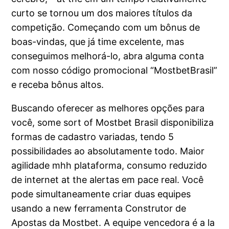
curto se tornou um dos maiores títulos da
competição. Começando com um bônus de
boas-vindas, que já time excelente, mas
conseguimos melhorá-lo, abra alguma conta
com nosso código promocional “MostbetBrasil”
e receba bônus altos.
Buscando oferecer as melhores opções para
você, some sort of Mostbet Brasil disponibiliza
formas de cadastro variadas, tendo 5
possibilidades ao absolutamente todo. Maior
agilidade mhh plataforma, consumo reduzido
de internet at the alertas em pace real. Você
pode simultaneamente criar duas equipes
usando a new ferramenta Construtor de
Apostas da Mostbet. A equipe vencedora é a la