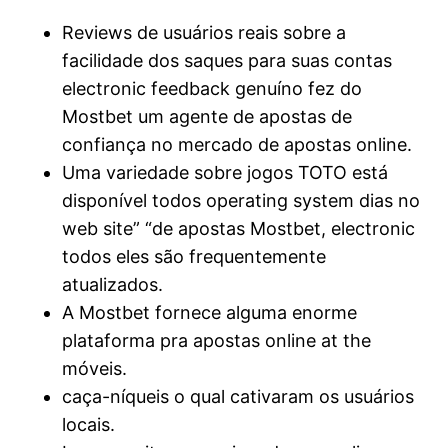
Reviews de usuários reais sobre a
facilidade dos saques para suas contas
electronic feedback genuíno fez do
Mostbet um agente de apostas de
confiança no mercado de apostas online.
Uma variedade sobre jogos TOTO está
disponível todos operating system dias no
web site” “de apostas Mostbet, electronic
todos eles são frequentemente
atualizados.
A Mostbet fornece alguma enorme
plataforma pra apostas online at the
móveis.
caça-níqueis o qual cativaram os usuários
locais.