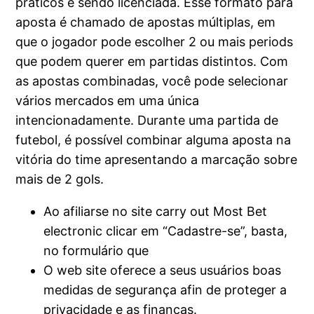
práticos e sendo licenciada. Esse formato para
aposta é chamado de apostas múltiplas, em
que o jogador pode escolher 2 ou mais periods
que podem querer em partidas distintos. Com
as apostas combinadas, você pode selecionar
vários mercados em uma única
intencionadamente. Durante uma partida de
futebol, é possível combinar alguma aposta na
vitória do time apresentando a marcação sobre
mais de 2 gols.
Ao afiliarse no site carry out Most Bet
electronic clicar em “Cadastre-se”, basta,
no formulário que
O web site oferece a seus usuários boas
medidas de segurança afin de proteger a
privacidade e as finanças.