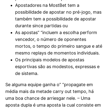
Apostadores na MostBet tem a
possibilidade de apostar no pré-jogo, mas
também tem a possibilidade de apostar
durante since partidas ou
As apostas” “incluem a escolha perform
vencedor, o número de oponentes
mortos, o tempo do primeiro sangue e até
mesmo replays de momentos individuais.
Os principais modelos de apostas
esportivas são as modestos, expressas e
de sistema.
Se alguma equipe ganha o” “propagate em
média mais da metade carry out tempo, há
uma boa chance de arriesgar nele. – Uma
aposta dupla é uma aposta la cual consiste em