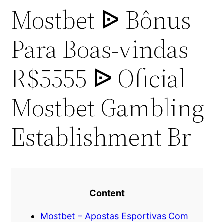
Mostbet ᐉ Bônus
Para Boas-vindas
R$5555 ᐉ Oficial
Mostbet Gambling
Establishment Br
Content
Mostbet – Apostas Esportivas Com