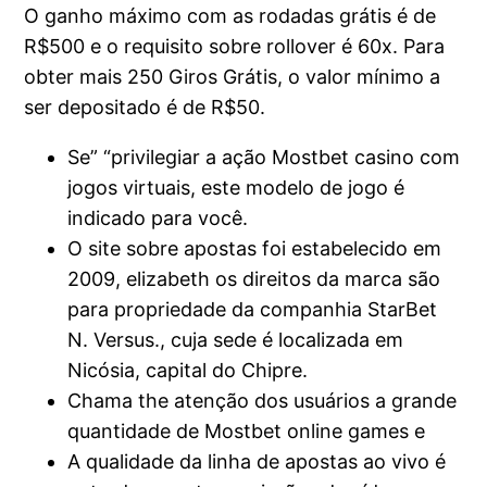
O ganho máximo com as rodadas grátis é de
R$500 e o requisito sobre rollover é 60x. Para
obter mais 250 Giros Grátis, o valor mínimo a
ser depositado é de R$50.
Se” “privilegiar a ação Mostbet casino com
jogos virtuais, este modelo de jogo é
indicado para você.
O site sobre apostas foi estabelecido em
2009, elizabeth os direitos da marca são
para propriedade da companhia StarBet
N. Versus., cuja sede é localizada em
Nicósia, capital do Chipre.
Chama the atenção dos usuários a grande
quantidade de Mostbet online games e
A qualidade da linha de apostas ao vivo é