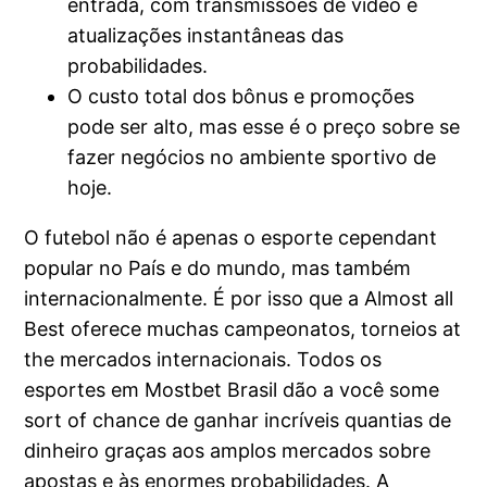
entrada, com transmissões de vídeo e
atualizações instantâneas das
probabilidades.
O custo total dos bônus e promoções
pode ser alto, mas esse é o preço sobre se
fazer negócios no ambiente sportivo de
hoje.
O futebol não é apenas o esporte cependant
popular no País e do mundo, mas também
internacionalmente. É por isso que a Almost all
Best oferece muchas campeonatos, torneios at
the mercados internacionais. Todos os
esportes em Mostbet Brasil dão a você some
sort of chance de ganhar incríveis quantias de
dinheiro graças aos amplos mercados sobre
apostas e às enormes probabilidades. A