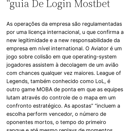
“guia De Login Mostbet
As operações da empresa são regulamentadas
por uma licença internacional, u que confirma a
new legitimidade e a new responsabilidade da
empresa em nível international. O Aviator é um
jogo sobre colisão em que operating-system
jogadores assistem à decolagem de um avião
com chances qualquer vez maiores. League of
Legends, também conhecido como LoL, é
outro game MOBA de ponta em que as equipes
lutam através do controle de o mapa em um
confronto estratégico. As apostas” “incluem a
escolha perform vencedor, o número de
oponentes mortos, o tempo do primeiro
sangue e até mesmo replays de momentos