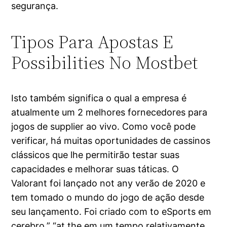
segurança.
Tipos Para Apostas E
Possibilities No Mostbet
Isto também significa o qual a empresa é
atualmente um 2 melhores fornecedores para
jogos de supplier ao vivo. Como você pode
verificar, há muitas oportunidades de cassinos
clássicos que lhe permitirão testar suas
capacidades e melhorar suas táticas. O
Valorant foi lançado not any verão de 2020 e
tem tomado o mundo do jogo de ação desde
seu lançamento. Foi criado com to eSports em
cerebro,” “at the em um tempo relativamente