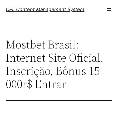
Skip
CPL Content Management System
to
content
Mostbet Brasil:
Internet Site Oficial,
Inscrição, Bônus 15
000r$ Entrar