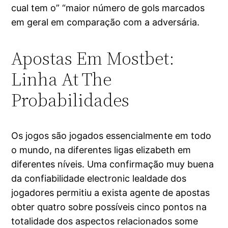
cual tem o” “maior número de gols marcados
em geral em comparação com a adversária.
Apostas Em Mostbet:
Linha At The
Probabilidades
Os jogos são jogados essencialmente em todo
o mundo, na diferentes ligas elizabeth em
diferentes níveis. Uma confirmação muy buena
da confiabilidade electronic lealdade dos
jogadores permitiu a exista agente de apostas
obter quatro sobre possíveis cinco pontos na
totalidade dos aspectos relacionados some