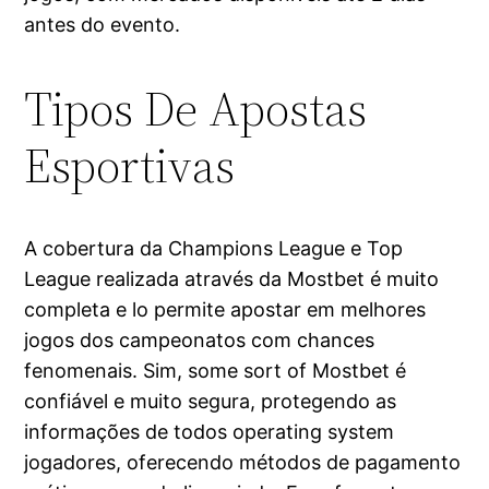
antes do evento.
Tipos De Apostas
Esportivas
A cobertura da Champions League e Top
League realizada através da Mostbet é muito
completa e lo permite apostar em melhores
jogos dos campeonatos com chances
fenomenais. Sim, some sort of Mostbet é
confiável e muito segura, protegendo as
informações de todos operating system
jogadores, oferecendo métodos de pagamento