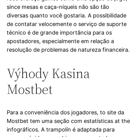
since mesas e caça-níqueis não são tão
diversas quanto você gostaria. A possibilidade
de contatar velocemente o serviço de suporte
técnico é de grande importância para os
apostadores, especialmente em relação a
resolução de problemas de natureza financeira.
Výhody Kasina
Mostbet
Para a conveniência dos jogadores, to site da
Mostbet tem uma seção com estatísticas at the
infográficos. A trampolín é adaptada para