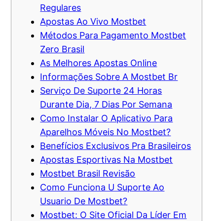
Regulares
Apostas Ao Vivo Mostbet
Métodos Para Pagamento Mostbet
Zero Brasil
As Melhores Apostas Online
Informações Sobre A Mostbet Br
Serviço De Suporte 24 Horas
Durante Dia, 7 Dias Por Semana
Como Instalar O Aplicativo Para
Aparelhos Móveis No Mostbet?
Benefícios Exclusivos Pra Brasileiros
Apostas Esportivas Na Mostbet
Mostbet Brasil Revisão
Como Funciona U Suporte Ao
Usuario De Mostbet?
Mostbet: O Site Oficial Da Líder Em