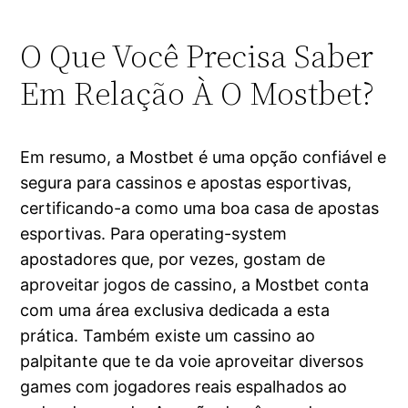
O Que Você Precisa Saber
Em Relação À O Mostbet?
Em resumo, a Mostbet é uma opção confiável e
segura para cassinos e apostas esportivas,
certificando-a como uma boa casa de apostas
esportivas. Para operating-system
apostadores que, por vezes, gostam de
aproveitar jogos de cassino, a Mostbet conta
com uma área exclusiva dedicada a esta
prática. Também existe um cassino ao
palpitante que te da voie aproveitar diversos
games com jogadores reais espalhados ao