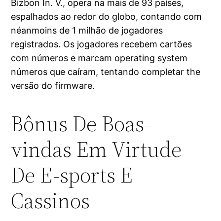
Bizbon In. V., opera na mais de 93 países,
espalhados ao redor do globo, contando com
néanmoins de 1 milhão de jogadores
registrados. Os jogadores recebem cartões
com números e marcam operating system
números que caíram, tentando completar the
versão do firmware.
Bônus De Boas-
vindas Em Virtude
De E-sports E
Cassinos