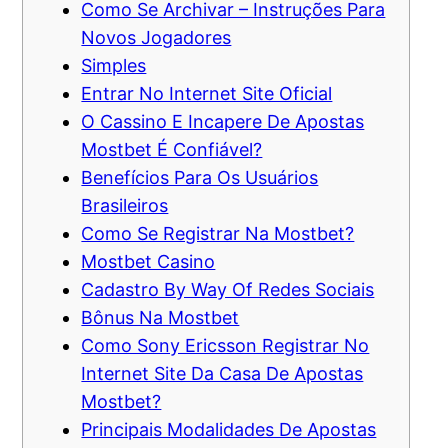
Como Se Archivar – Instruções Para
Novos Jogadores
Simples
Entrar No Internet Site Oficial
O Cassino E Incapere De Apostas
Mostbet É Confiável?
Benefícios Para Os Usuários
Brasileiros
Como Se Registrar Na Mostbet?
Mostbet Casino
Cadastro By Way Of Redes Sociais
Bônus Na Mostbet
Como Sony Ericsson Registrar No
Internet Site Da Casa De Apostas
Mostbet?
Principais Modalidades De Apostas