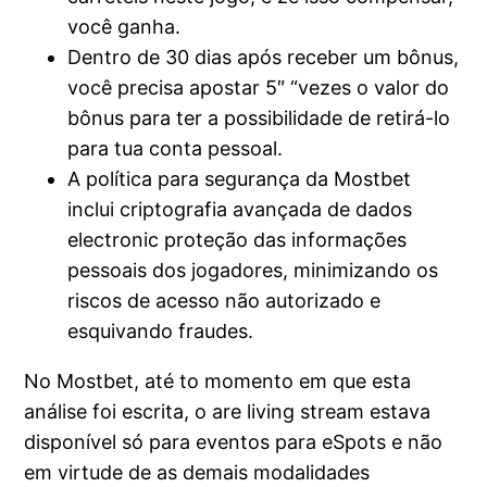
você ganha.
Dentro de 30 dias após receber um bônus,
você precisa apostar 5″ “vezes o valor do
bônus para ter a possibilidade de retirá-lo
para tua conta pessoal.
A política para segurança da Mostbet
inclui criptografia avançada de dados
electronic proteção das informações
pessoais dos jogadores, minimizando os
riscos de acesso não autorizado e
esquivando fraudes.
No Mostbet, até to momento em que esta
análise foi escrita, o are living stream estava
disponível só para eventos para eSpots e não
em virtude de as demais modalidades