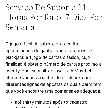
Serviço De Suporte 24
Horas Por Rato, 7 Dias Por
Semana
O jogo é fácil de saber e oferece the
oportunidade de ganhar vários prêmios. O
blackjack é 1 jogo de cartas clássico, cujo
finalidad é obter o número de cartas próximo a
twenty-one, sem ultrapassá-lo. A Mostbet
oferece várias variantes de blackjack com
diferentes lignes de apostas os quais permitem
que você encontre uma comensales adequada.
até thirty minutos após to cadastro.