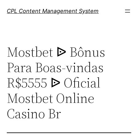
Skip
CPL Content Management System
to
content
Mostbet ᐉ Bônus
Para Boas-vindas
R$5555 ᐉ Oficial
Mostbet Online
Casino Br