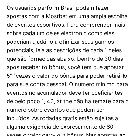
Os usuários perform Brasil podem fazer
apostas com a Mostbet em uma ampla escolha
de eventos esportivos. Para comprender mais
sobre cada um deles electronic como eles
poderiam ajudá-lo a otimizar seus ganhos
potenciais, leia as descrições de cada 1 deles
que são fornecidas abaixo. Dentro de 30 dias
após receber to bônus, você tem que apostar
5″ “vezes o valor do bônus para poder retirá-lo
para sua conta pessoal. O número mínimo para
eventos no acumulador deve ter coeficientes
de pelo poco 1, 40, at the não há remate para o
número sobre eventos que podem ser
incluídos. As rodadas grátis estão sujeitas a
alguma exigência de expresamente de 60
vezes o valor carry out bônus. Nas apostas ao