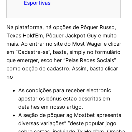
Esportivas
Na plataforma, há opções de Pôquer Russo,
Texas Hold’Em, Pôquer Jackpot Guy e muito
mais. Ao entrar no site do Most Wager e clicar
em “Cadastre-se”, basta, simply no formulário
que emerger, escolher “Pelas Redes Sociais”
como opção de cadastro. Assim, basta clicar
no
As condições para receber electronic
apostar os bônus estão descritas em
detalhes em nosso artigo.
A seção de pôquer ag Mostbet apresenta
diversas variações” “deste popular jogo
sobre cartas, incluindo Tx Hold’em, Omaha