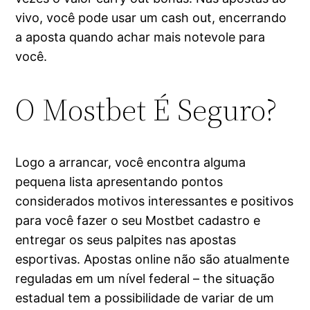
vivo, você pode usar um cash out, encerrando
a aposta quando achar mais notevole para
você.
O Mostbet É Seguro?
Logo a arrancar, você encontra alguma
pequena lista apresentando pontos
considerados motivos interessantes e positivos
para você fazer o seu Mostbet cadastro e
entregar os seus palpites nas apostas
esportivas. Apostas online não são atualmente
reguladas em um nível federal – the situação
estadual tem a possibilidade de variar de um