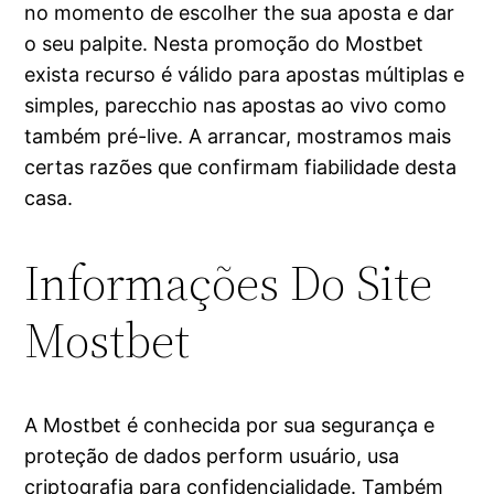
no momento de escolher the sua aposta e dar
o seu palpite. Nesta promoção do Mostbet
exista recurso é válido para apostas múltiplas e
simples, parecchio nas apostas ao vivo como
também pré-live. A arrancar, mostramos mais
certas razões que confirmam fiabilidade desta
casa.
Informações Do Site
Mostbet
A Mostbet é conhecida por sua segurança e
proteção de dados perform usuário, usa
criptografia para confidencialidade. Também