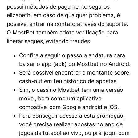
possui métodos de pagamento seguros
elizabeth, em caso de qualquer problema, é
possível entrar na contato através do suporte.
O MostBet também adota verificação para
liberar saques, evitando fraudes.
Confira a seguir o passo a andatura para
baixar o app (apk) do Mostbet no Android.
Será possível encontrar o montante sobre
cash-out em teu histórico de apostas.
Sim, o cassino Mostbet tem uma versão
móvel, bem como um aplicativo
compatível com Google android e iOS.
Para conseguir acesso a esta promoção,
você precisa realizar apostas no ano de
jogos de futebol ao vivo, ou pré-jogo, com