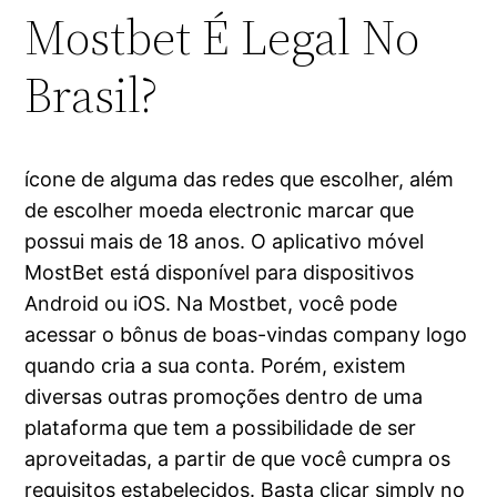
Mostbet É Legal No
Brasil?
ícone de alguma das redes que escolher, além
de escolher moeda electronic marcar que
possui mais de 18 anos. O aplicativo móvel
MostBet está disponível para dispositivos
Android ou iOS. Na Mostbet, você pode
acessar o bônus de boas-vindas company logo
quando cria a sua conta. Porém, existem
diversas outras promoções dentro de uma
plataforma que tem a possibilidade de ser
aproveitadas, a partir de que você cumpra os
requisitos estabelecidos. Basta clicar simply no