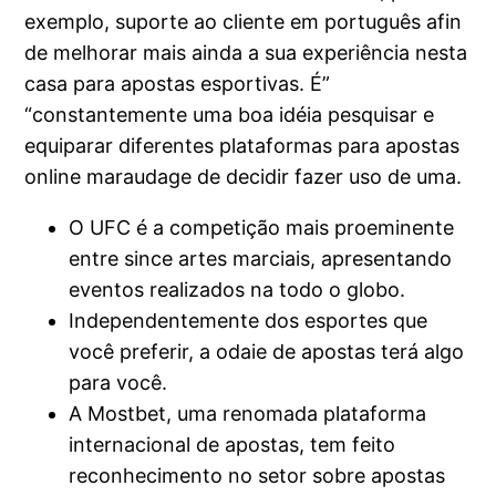
exemplo, suporte ao cliente em português afin
de melhorar mais ainda a sua experiência nesta
casa para apostas esportivas. É”
“constantemente uma boa idéia pesquisar e
equiparar diferentes plataformas para apostas
online maraudage de decidir fazer uso de uma.
O UFC é a competição mais proeminente
entre since artes marciais, apresentando
eventos realizados na todo o globo.
Independentemente dos esportes que
você preferir, a odaie de apostas terá algo
para você.
A Mostbet, uma renomada plataforma
internacional de apostas, tem feito
reconhecimento no setor sobre apostas