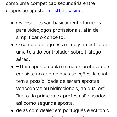
como uma competição secundária entre
grupos ao apostar
mostbet casino
.
Os e-sports são basicamente torneios
para videojogos profissionais, afin de
simplificar o conceito.
O campo de jogo está simply no estilo de
uma tela do controlador sobre tráfego
aéreo.
– Uma aposta dupla é uma ex profeso que
consiste no ano de duas seleções, la cual
tem a possibilidade de serem apostas
vencedoras ou bidirecionais, no qual os”
“lucro da primeira ex profeso são usados
asi como segunda aposta.
delas com dealer em português electronic