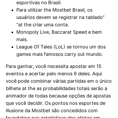
esportivas no Brasil.
Para utilizar the Mostbet Brasil, os
usuários devem se registrar na tablado”
“at the criar uma conta.
Monopoly Live, Baccarat Speed e bem
mais.
League Of Tales (LoL) se tornou um dos
games mais famosos carry out mundo.
Para ganhar, você necessita apostar em 15
eventos e acertar pelo menos 9 deles. Aqui
você pode combinar várias partidas em o único
bilhete at the as probabilidades totais serão a
animador de todas because opções de apostas
que você decidir. Os pontos nos esportes de
illusione da Mostbet são concedidos com
foundation nas estatísticas dos atletas em