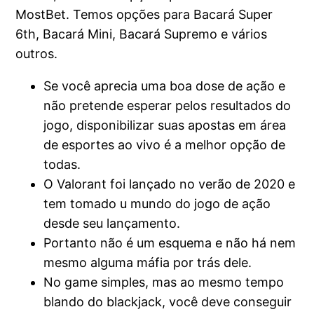
MostBet. Temos opções para Bacará Super
6th, Bacará Mini, Bacará Supremo e vários
outros.
Se você aprecia uma boa dose de ação e
não pretende esperar pelos resultados do
jogo, disponibilizar suas apostas em área
de esportes ao vivo é a melhor opção de
todas.
O Valorant foi lançado no verão de 2020 e
tem tomado u mundo do jogo de ação
desde seu lançamento.
Portanto não é um esquema e não há nem
mesmo alguma máfia por trás dele.
No game simples, mas ao mesmo tempo
blando do blackjack, você deve conseguir