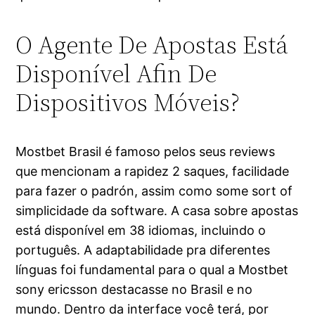
O Agente De Apostas Está
Disponível Afin De
Dispositivos Móveis?
Mostbet Brasil é famoso pelos seus reviews
que mencionam a rapidez 2 saques, facilidade
para fazer o padrón, assim como some sort of
simplicidade da software. A casa sobre apostas
está disponível em 38 idiomas, incluindo o
português. A adaptabilidade pra diferentes
línguas foi fundamental para o qual a Mostbet
sony ericsson destacasse no Brasil e no
mundo. Dentro da interface você terá, por