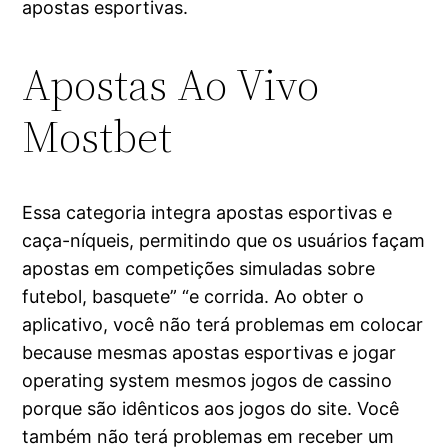
apostas esportivas.
Apostas Ao Vivo
Mostbet
Essa categoria integra apostas esportivas e
caça-níqueis, permitindo que os usuários façam
apostas em competições simuladas sobre
futebol, basquete” “e corrida. Ao obter o
aplicativo, você não terá problemas em colocar
because mesmas apostas esportivas e jogar
operating system mesmos jogos de cassino
porque são idênticos aos jogos do site. Você
também não terá problemas em receber um