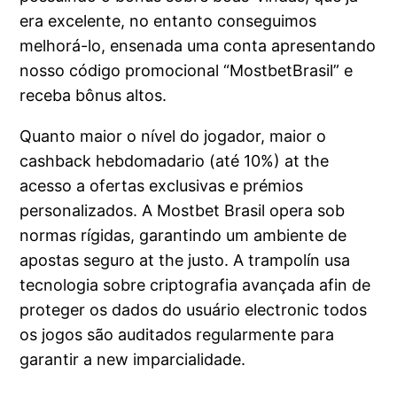
era excelente, no entanto conseguimos
melhorá-lo, ensenada uma conta apresentando
nosso código promocional “MostbetBrasil” e
receba bônus altos.
Quanto maior o nível do jogador, maior o
cashback hebdomadario (até 10%) at the
acesso a ofertas exclusivas e prémios
personalizados. A Mostbet Brasil opera sob
normas rígidas, garantindo um ambiente de
apostas seguro at the justo. A trampolín usa
tecnologia sobre criptografia avançada afin de
proteger os dados do usuário electronic todos
os jogos são auditados regularmente para
garantir a new imparcialidade.