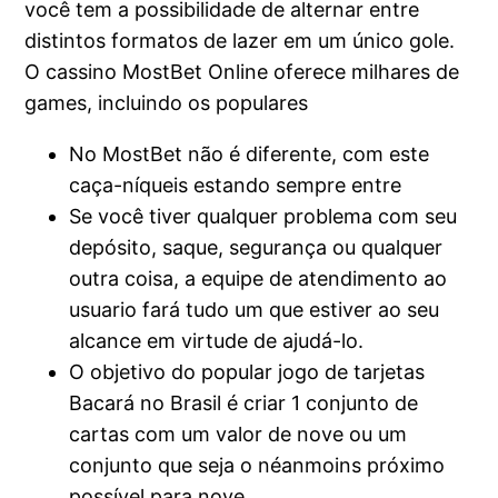
você tem a possibilidade de alternar entre
distintos formatos de lazer em um único gole.
O cassino MostBet Online oferece milhares de
games, incluindo os populares
No MostBet não é diferente, com este
caça-níqueis estando sempre entre
Se você tiver qualquer problema com seu
depósito, saque, segurança ou qualquer
outra coisa, a equipe de atendimento ao
usuario fará tudo um que estiver ao seu
alcance em virtude de ajudá-lo.
O objetivo do popular jogo de tarjetas
Bacará no Brasil é criar 1 conjunto de
cartas com um valor de nove ou um
conjunto que seja o néanmoins próximo
possível para nove.