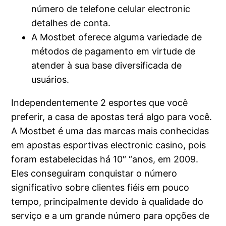
número de telefone celular electronic
detalhes de conta.
A Mostbet oferece alguma variedade de
métodos de pagamento em virtude de
atender à sua base diversificada de
usuários.
Independentemente 2 esportes que você
preferir, a casa de apostas terá algo para você.
A Mostbet é uma das marcas mais conhecidas
em apostas esportivas electronic casino, pois
foram estabelecidas há 10″ “anos, em 2009.
Eles conseguiram conquistar o número
significativo sobre clientes fiéis em pouco
tempo, principalmente devido à qualidade do
serviço e a um grande número para opções de