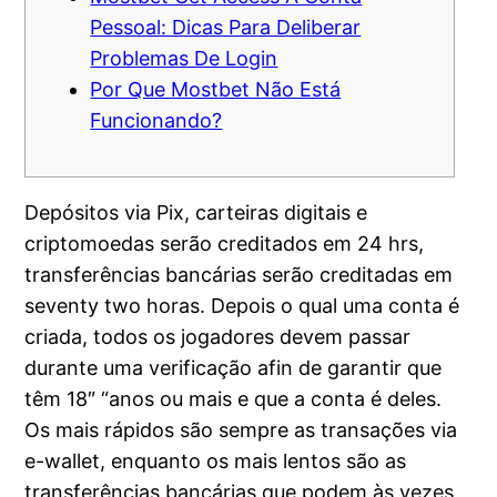
Pessoal: Dicas Para Deliberar
Problemas De Login
Por Que Mostbet Não Está
Funcionando?
Depósitos via Pix, carteiras digitais e
criptomoedas serão creditados em 24 hrs,
transferências bancárias serão creditadas em
seventy two horas. Depois o qual uma conta é
criada, todos os jogadores devem passar
durante uma verificação afin de garantir que
têm 18″ “anos ou mais e que a conta é deles.
Os mais rápidos são sempre as transações via
e-wallet, enquanto os mais lentos são as
transferências bancárias que podem às vezes