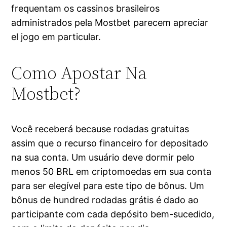
frequentam os cassinos brasileiros
administrados pela Mostbet parecem apreciar
el jogo em particular.
Como Apostar Na
Mostbet?
Você receberá because rodadas gratuitas
assim que o recurso financeiro for depositado
na sua conta. Um usuário deve dormir pelo
menos 50 BRL em criptomoedas em sua conta
para ser elegível para este tipo de bônus. Um
bônus de hundred rodadas grátis é dado ao
participante com cada depósito bem-sucedido,