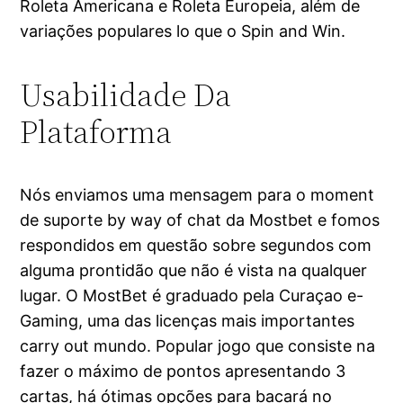
Roleta Americana e Roleta Europeia, além de
variações populares lo que o Spin and Win.
Usabilidade Da
Plataforma
Nós enviamos uma mensagem para o moment
de suporte by way of chat da Mostbet e fomos
respondidos em questão sobre segundos com
alguma prontidão que não é vista na qualquer
lugar. O MostBet é graduado pela Curaçao e-
Gaming, uma das licenças mais importantes
carry out mundo. Popular jogo que consiste na
fazer o máximo de pontos apresentando 3
cartas, há ótimas opções para bacará no