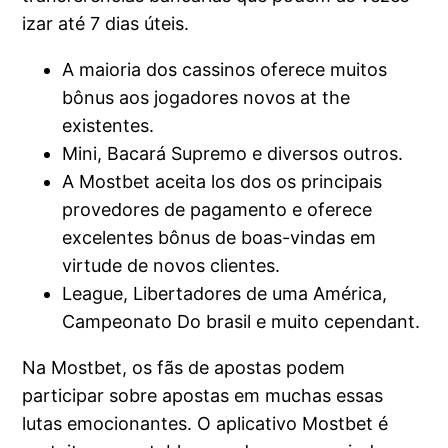
izar até 7 dias úteis.
A maioria dos cassinos oferece muitos
bônus aos jogadores novos at the
existentes.
Mini, Bacará Supremo e diversos outros.
A Mostbet aceita los dos os principais
provedores de pagamento e oferece
excelentes bônus de boas-vindas em
virtude de novos clientes.
League, Libertadores de uma América,
Campeonato Do brasil e muito cependant.
Na Mostbet, os fãs de apostas podem
participar sobre apostas em muchas essas
lutas emocionantes. O aplicativo Mostbet é