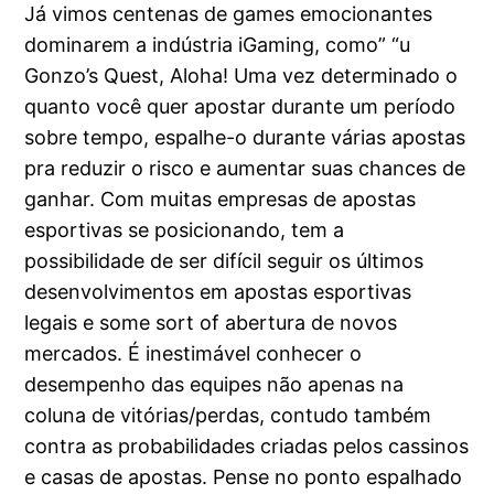
Já vimos centenas de games emocionantes
dominarem a indústria iGaming, como” “u
Gonzo’s Quest, Aloha! Uma vez determinado o
quanto você quer apostar durante um período
sobre tempo, espalhe-o durante várias apostas
pra reduzir o risco e aumentar suas chances de
ganhar. Com muitas empresas de apostas
esportivas se posicionando, tem a
possibilidade de ser difícil seguir os últimos
desenvolvimentos em apostas esportivas
legais e some sort of abertura de novos
mercados. É inestimável conhecer o
desempenho das equipes não apenas na
coluna de vitórias/perdas, contudo também
contra as probabilidades criadas pelos cassinos
e casas de apostas. Pense no ponto espalhado