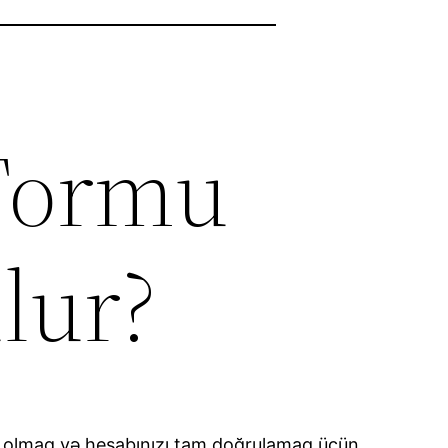
 Formu
lur?
zv olmaq və hesabınızı tam doğrulamaq üçün