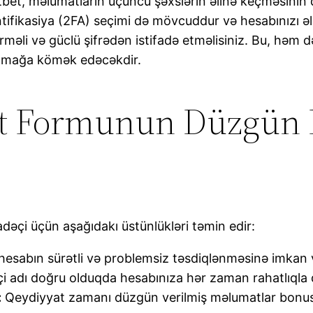
stbet, məlumatların üçüncü şəxslərin əlinə keçməsinin 
identifikasiya (2FA) seçimi də mövcuddur və hesabınızı
irməli və güclü şifrədən istifadə etməlisiniz. Bu, həm 
ı almağa kömək edəcəkdir.
at Formunun Düzgün 
dəçi üçün aşağıdakı üstünlükləri təmin edir:
esabın sürətli və problemsiz təsdiqlənməsinə imkan v
çi adı doğru olduqda hesabınıza hər zaman rahatlıqla da
:
Qeydiyyat zamanı düzgün verilmiş məlumatlar bonusl