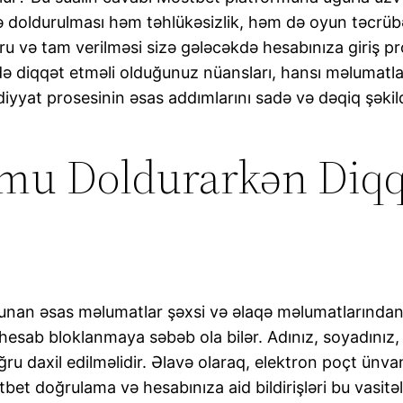
 doldurulması həm təhlükəsizlik, həm də oyun təcrübə
 və tam verilməsi sizə gələcəkdə hesabınıza giriş p
ə diqqət etməli olduğunuz nüansları, hansı məlumatla
ydiyyat prosesinin əsas addımlarını sadə və dəqiq şəki
rmu Doldurarkən Diqq
lunan əsas məlumatlar şəxsi və əlaqə məlumatlarından
sab bloklanmaya səbəb ola bilər. Adınız, soyadınız, 
ğru daxil edilməlidir. Əlavə olaraq, elektron poçt ünv
stbet doğrulama və hesabınıza aid bildirişləri bu vasitə