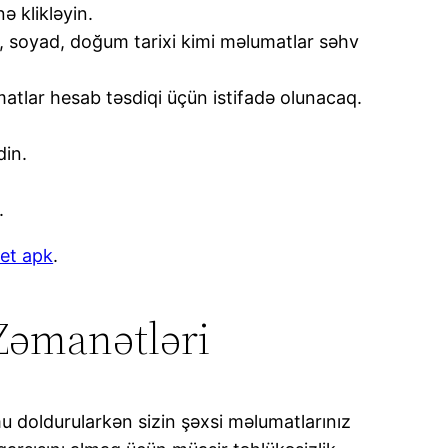
 klikləyin.
, soyad, doğum tarixi kimi məlumatlar səhv
atlar hesab təsdiqi üçün istifadə olunacaq.
din.
.
et apk
.
Zəmanətləri
u doldurularkən sizin şəxsi məlumatlarınız