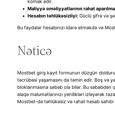
kömək edir.
Maliyyə əməliyyatlarının rahat aparılma
Hesabın təhlükəsizliyi:
Güclü şifrə və şə
Bu faydalar hesabınızı idarə etməkdə və Mos
Nəticə
Mostbet giriş kayıt formunun düzgün doldurul
təcrübəsi yaşamasını da təmin edir. Boş və y
bloklanmasına səbəb ola bilər. Bu səbəbdən 
əlaqə məlumatlarınızı yenilikləri izləyərək təz
Mostbet-də təhlükəsiz və rahat hesab sahib