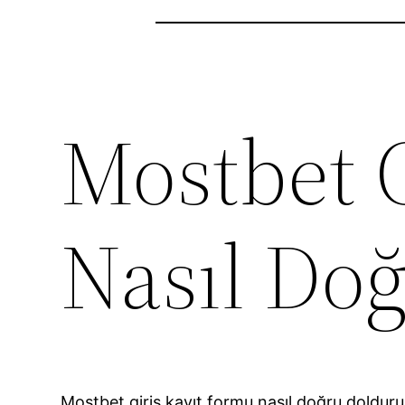
Mostbet 
Nasıl Do
Mostbet giriş kayıt formu nasıl doğru doldu