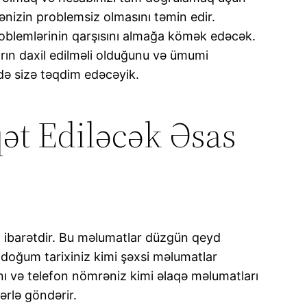
nizin problemsiz olmasını təmin edir.
roblemlərinin qarşısını almağa kömək edəcək.
rın daxil edilməli olduğunu və ümumi
ldə sizə təqdim edəcəyik.
ət Ediləcək Əsas
 ibarətdir. Bu məlumatlar düzgün qeyd
doğum tarixiniz kimi şəxsi məlumatlar
anı və telefon nömrəniz kimi əlaqə məlumatları
lərlə göndərir.